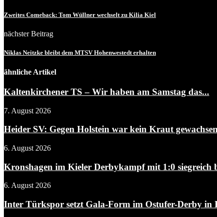
Zweites Comeback: Tom Wüllner wechselt zu Kilia Kiel
nächster Beitrag
Niklas Neitzke bleibt dem MTSV Hohenwestedt erhalten
ähnliche Artikel
Kaltenkirchener TS – Wir haben am Samstag das...
7. August 2026
Heider SV: Gegen Holstein war kein Kraut gewachse
6. August 2026
Kronshagen im Kieler Derbykampf mit 1:0 siegreich be
6. August 2026
Inter Türkspor setzt Gala-Form im Ostufer-Derby in 