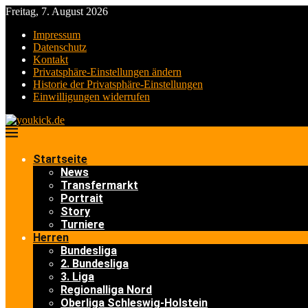
Freitag, 7. August 2026
Impressum
Datenschutz
Kontakt
Privatsphäre-Einstellungen ändern
Historie der Privatsphäre-Einstellungen
Einwilligungen widerrufen
Startseite
News
Transfermarkt
Portrait
Story
Turniere
Herren
Bundesliga
2. Bundesliga
3. Liga
Regionalliga Nord
Oberliga Schleswig-Holstein