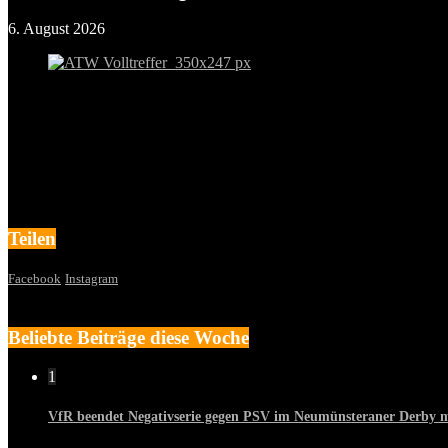
6. August 2026
Teilen
Facebook
Instagram
Beliebte Beiträge diese Woche
1
VfR beendet Negativserie gegen PSV im Neumünsteraner Derby mi