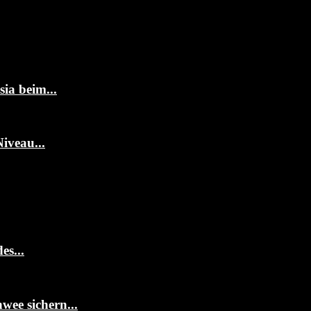
ia beim...
iveau...
es...
ee sichern...