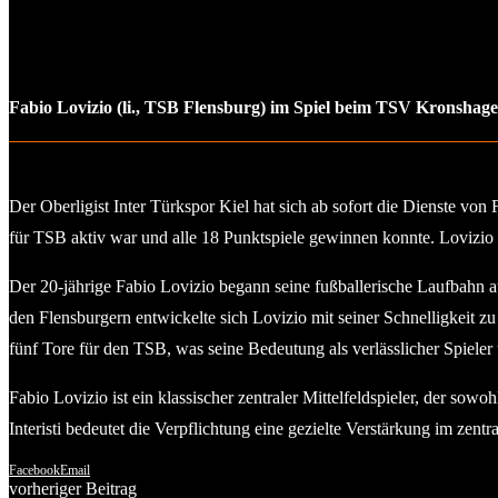
Fabio Lovizio (li., TSB Flensburg) im Spiel beim TSV Kronshagen
Der Oberligist Inter Türkspor Kiel hat sich ab sofort die Dienste vo
für TSB aktiv war und alle 18 Punktspiele gewinnen konnte. Lovizio
Der 20-jährige Fabio Lovizio begann seine fußballerische Laufbahn 
den Flensburgern entwickelte sich Lovizio mit seiner Schnelligkeit z
fünf Tore für den TSB, was seine Bedeutung als verlässlicher Spieler u
Fabio Lovizio ist ein klassischer zentraler Mittelfeldspieler, der so
Interisti bedeutet die Verpflichtung eine gezielte Verstärkung im zentra
Facebook
Email
vorheriger Beitrag