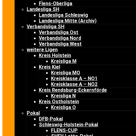
Flens-Oberliga
Landesliga SH
Landesliga Schleswig
Landesliga Mitte (Archiv)
Verbandsliga SH
Verbandsliga Ost
Verbandsliga Nord
Verbandsliga West
weitere Ligen
Kreis Holstein
Kreisliga M
Kreis Kiel
Kreisliga MO
Kreisklasse A – NO1
Kreisklasse A – NO2
Kreis Rendsburg-Eckernförde
Kreisliga N
Kreis Ostholstein
Kreisliga O
Pokal
DFB-Pokal
Schleswig-Holstein-Pokal
FLENS-CUP