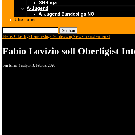
SH-Liga
A-Jugend
A-Jugend Bundesliga NO
Über uns
Suchen
Flens-Oberliga
Landesliga Schleswig
News
Transfermarkt
Fabio Lovizio soll Oberligist In
von
Ismail Yesilyurt
3. Februar 2026