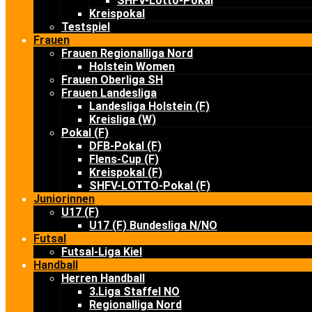
SHFV-Lotto-Pokal
Kreispokal
Testspiel
Frauen
Frauen Regionalliga Nord
Holstein Women
Frauen Oberliga SH
Frauen Landesliga
Landesliga Holstein (F)
Kreisliga (W)
Pokal (F)
DFB-Pokal (F)
Flens-Cup (F)
Kreispokal (F)
SHFV-LOTTO-Pokal (F)
Juniorinnen
U17 (F)
U17 (F) Bundesliga N/NO
Futsal
Futsal-Liga Kiel
Handball
Herren Handball
3.Liga Staffel NO
Regionalliga Nord