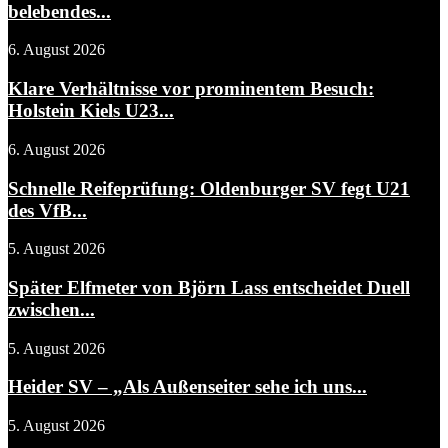
belebendes...
6. August 2026
Klare Verhältnisse vor prominentem Besuch:
Holstein Kiels U23...
6. August 2026
Schnelle Reifeprüfung: Oldenburger SV fegt U21
des VfB...
5. August 2026
Später Elfmeter von Björn Lass entscheidet Duell
zwischen...
5. August 2026
Heider SV – „Als Außenseiter sehe ich uns...
5. August 2026