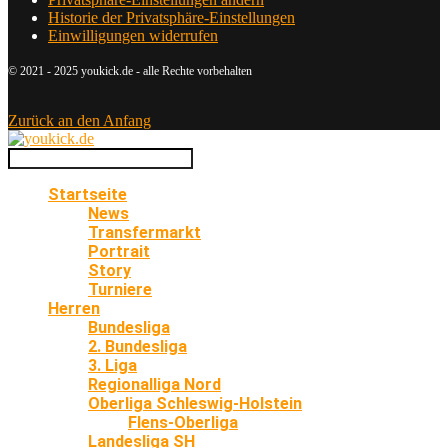
Historie der Privatsphäre-Einstellungen
Einwilligungen widerrufen
© 2021 - 2025 youkick.de - alle Rechte vorbehalten
Zurück an den Anfang
Startseite
News
Transfermarkt
Portrait
Story
Turniere
Herren
Bundesliga
2. Bundesliga
3. Liga
Regionalliga Nord
Oberliga Schleswig-Holstein
Flens-Oberliga
Landesliga SH