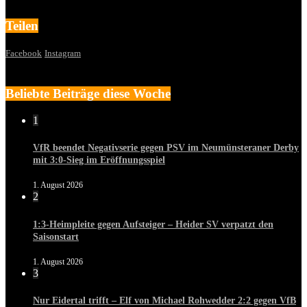
Teilen
Facebook
Instagram
Beliebte Beiträge diese Woche
1
VfR beendet Negativserie gegen PSV im Neumünsteraner Derby
mit 3:0-Sieg im Eröffnungsspiel
1. August 2026
2
1:3-Heimpleite gegen Aufsteiger – Heider SV verpatzt den
Saisonstart
1. August 2026
3
Nur Eidertal trifft – Elf von Michael Rohwedder 2:2 gegen VfB