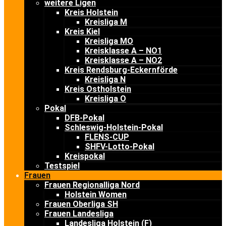
weitere Ligen
Kreis Holstein
Kreisliga M
Kreis Kiel
Kreisliga MO
Kreisklasse A – NO1
Kreisklasse A – NO2
Kreis Rendsburg-Eckernförde
Kreisliga N
Kreis Ostholstein
Kreisliga O
Pokal
DFB-Pokal
Schleswig-Holstein-Pokal
FLENS-CUP
SHFV-Lotto-Pokal
Kreispokal
Testspiel
Frauen
Frauen Regionalliga Nord
Holstein Women
Frauen Oberliga SH
Frauen Landesliga
Landesliga Holstein (F)