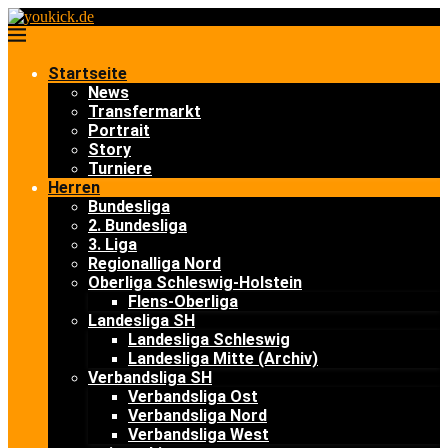
Startseite
News
Transfermarkt
Portrait
Story
Turniere
Herren
Bundesliga
2. Bundesliga
3. Liga
Regionalliga Nord
Oberliga Schleswig-Holstein
Flens-Oberliga
Landesliga SH
Landesliga Schleswig
Landesliga Mitte (Archiv)
Verbandsliga SH
Verbandsliga Ost
Verbandsliga Nord
Verbandsliga West