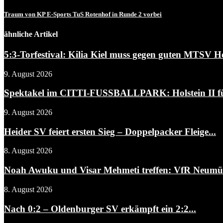
Traum von KP E-Sports TuS Rotenhof in Runde 2 vorbei
ähnliche Artikel
5:3-Torfestival: Kilia Kiel muss gegen guten MTSV H
9. August 2026
Spektakel im CITTI-FUSSBALLPARK: Holstein II füh
9. August 2026
Heider SV feiert ersten Sieg – Doppelpacker Fleige...
8. August 2026
Noah Awuku und Visar Mehmeti treffen: VfR Neumüns
8. August 2026
Nach 0:2 – Oldenburger SV erkämpft ein 2:2...