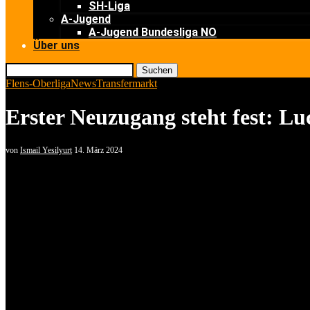
SH-Liga
A-Jugend
A-Jugend Bundesliga NO
Über uns
Suchen
Flens-Oberliga
News
Transfermarkt
Erster Neuzugang steht fest: 
von
Ismail Yesilyurt
14. März 2024