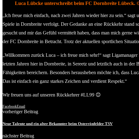
Luca Lübcke unterschreibt beim FC Dornbreite Lübeck. 
„Ich freue mich einfach, nach zwei Jahren wieder hier zu sein.“ sag
Spiele in Dornbreite verfolgt. Der Gedanke an eine Rückkehr stand
gesucht und mir das Gefühl vermittelt haben, dass man mich gerne wie
der FC Dornbreite in Betracht. Trotz der aktuellen sportlichen Situati
„Willkommen zurück Luca – ich freue mich sehr!“ sagt Ligamanager Pa
letzten Jahren hier in Dornbreite, in Sereetz und letztlich auch in 
Fähigkeiten bereichern. Besonders herausheben möchte ich, dass Luca
Das ist einfach ein ganz starkes Zeichen und verdient Respekt.“
Wir freuen uns auf unseren Rückkehrer #LL99 😊
Facebook
Email
vorheriger Beitrag
Neue Talente und ein alter Bekannter beim Osterrönfelder TSV
nächster Beitrag