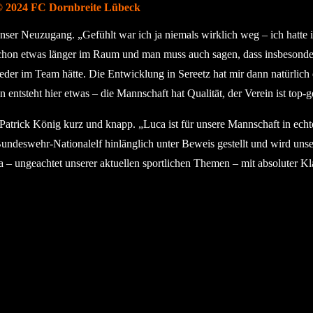
© 2024 FC Dornbreite Lübeck
t unser Neuzugang. „Gefühlt war ich ja niemals wirklich weg – ich hatt
 schon etwas länger im Raum und man muss auch sagen, dass insbesond
der im Team hätte. Die Entwicklung in Sereetz hat mir dann natürlich d
on entsteht hier etwas – die Mannschaft hat Qualität, der Verein ist top
trick König kurz und knapp. „Luca ist für unsere Mannschaft in echte
der Bundeswehr-Nationalelf hinlänglich unter Beweis gestellt und wird u
 – ungeachtet unserer aktuellen sportlichen Themen – mit absoluter Kl