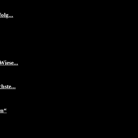
olg...
Wiese...
ste...
en“