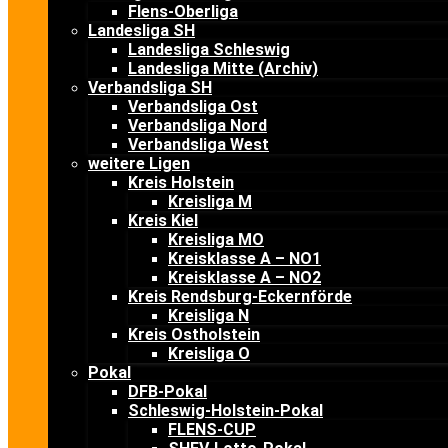
Flens-Oberliga
Landesliga SH
Landesliga Schleswig
Landesliga Mitte (Archiv)
Verbandsliga SH
Verbandsliga Ost
Verbandsliga Nord
Verbandsliga West
weitere Ligen
Kreis Holstein
Kreisliga M
Kreis Kiel
Kreisliga MO
Kreisklasse A – NO1
Kreisklasse A – NO2
Kreis Rendsburg-Eckernförde
Kreisliga N
Kreis Ostholstein
Kreisliga O
Pokal
DFB-Pokal
Schleswig-Holstein-Pokal
FLENS-CUP