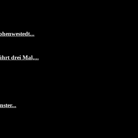
ohenwestedt...
rt drei Mal,...
ter...