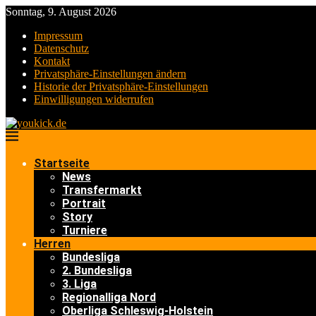
Sonntag, 9. August 2026
Impressum
Datenschutz
Kontakt
Privatsphäre-Einstellungen ändern
Historie der Privatsphäre-Einstellungen
Einwilligungen widerrufen
Startseite
News
Transfermarkt
Portrait
Story
Turniere
Herren
Bundesliga
2. Bundesliga
3. Liga
Regionalliga Nord
Oberliga Schleswig-Holstein