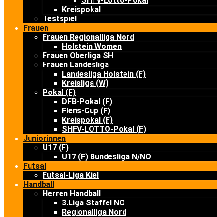
SHFV-Lotto-Pokal
Kreispokal
Testspiel
Frauen
Frauen Regionalliga Nord
Holstein Women
Frauen Oberliga SH
Frauen Landesliga
Landesliga Holstein (F)
Kreisliga (W)
Pokal (F)
DFB-Pokal (F)
Flens-Cup (F)
Kreispokal (F)
SHFV-LOTTO-Pokal (F)
Juniorinnen
U17 (F)
U17 (F) Bundesliga N/NO
Futsal
Futsal-Liga Kiel
Handball
Herren Handball
3.Liga Staffel NO
Regionalliga Nord