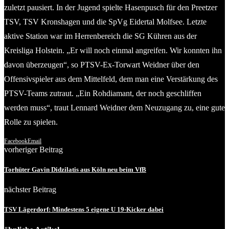
zuletzt pausiert. In der Jugend spielte Hasenpusch für den Preetzer
TSV, TSV Kronshagen und die SpVg Eidertal Molfsee. Letzte
aktive Station war im Herrenbereich die SG Kühren aus der
Kreisliga Holstein. „Er will noch einmal angreifen. Wir konnten ihn
davon überzeugen“, so PTSV-Ex-Torwart Weidner über den
Offensivspieler aus dem Mittelfeld, dem man eine Verstärkung des
PTSV-Teams zutraut. „Ein Rohdiamant, der noch geschliffen
werden muss“, traut Lennard Weidner dem Neuzugang zu, eine gute
Rolle zu spielen.
Facebook
Email
vorheriger Beitrag
Torhüter Gavin Didzilatis aus Köln neu beim VfB
nächster Beitrag
TSV Lägerdorf: Mindestens 5 eigene U 19-Kicker dabei