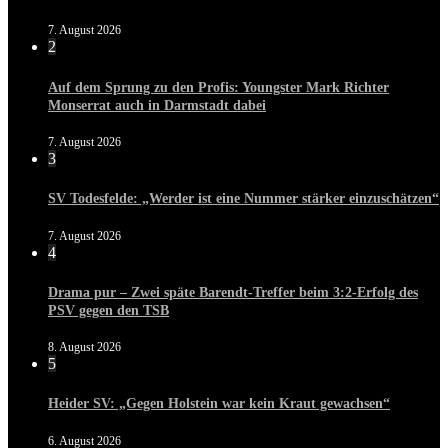
7. August 2026
2
Auf dem Sprung zu den Profis: Youngster Mark Richter
Monserrat auch in Darmstadt dabei
7. August 2026
3
SV Todesfelde: „Werder ist eine Nummer stärker einzuschätzen“
7. August 2026
4
Drama pur – Zwei späte Barendt-Treffer beim 3:2-Erfolg des
PSV gegen den TSB
8. August 2026
5
Heider SV: „Gegen Holstein war kein Kraut gewachsen“
6. August 2026