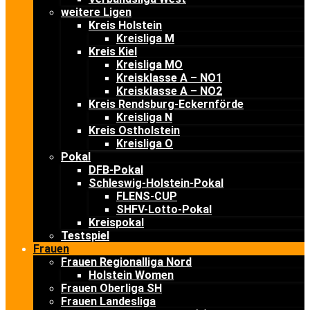
weitere Ligen
Kreis Holstein
Kreisliga M
Kreis Kiel
Kreisliga MO
Kreisklasse A – NO1
Kreisklasse A – NO2
Kreis Rendsburg-Eckernförde
Kreisliga N
Kreis Ostholstein
Kreisliga O
Pokal
DFB-Pokal
Schleswig-Holstein-Pokal
FLENS-CUP
SHFV-Lotto-Pokal
Kreispokal
Testspiel
Frauen
Frauen Regionalliga Nord
Holstein Women
Frauen Oberliga SH
Frauen Landesliga