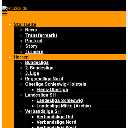
Startseite
News
Transfermarkt
Portrait
Story
Turniere
Herren
Bundesliga
2. Bundesliga
3. Liga
Regionalliga Nord
Oberliga Schleswig-Holstein
Flens-Oberliga
Landesliga SH
Landesliga Schleswig
Landesliga Mitte (Archiv)
Verbandsliga SH
Verbandsliga Ost
Verbandsliga Nord
Verbandsliga West