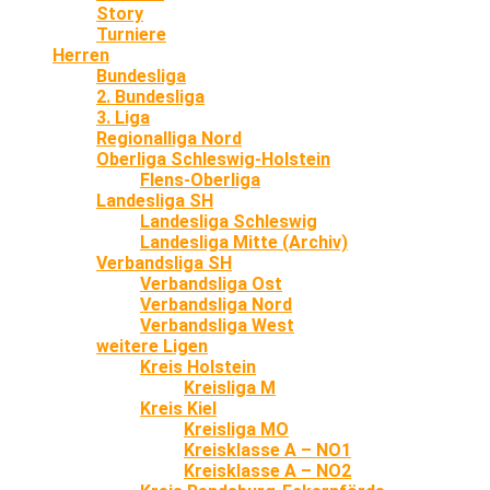
Story
Turniere
Herren
Bundesliga
2. Bundesliga
3. Liga
Regionalliga Nord
Oberliga Schleswig-Holstein
Flens-Oberliga
Landesliga SH
Landesliga Schleswig
Landesliga Mitte (Archiv)
Verbandsliga SH
Verbandsliga Ost
Verbandsliga Nord
Verbandsliga West
weitere Ligen
Kreis Holstein
Kreisliga M
Kreis Kiel
Kreisliga MO
Kreisklasse A – NO1
Kreisklasse A – NO2