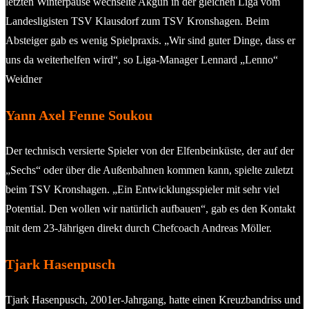
letzten Winterpause wechselte Akgün in der gleichen Liga vom
Landesligisten TSV Klausdorf zum TSV Kronshagen. Beim
Absteiger gab es wenig Spielpraxis. „Wir sind guter Dinge, dass er
uns da weiterhelfen wird“, so Liga-Manager Lennard „Lenno“
Weidner
Yann Axel Fenne Soukou
Der technisch versierte Spieler von der Elfenbeinküste, der auf der
„Sechs“ oder über die Außenbahnen kommen kann, spielte zuletzt
beim TSV Kronshagen. „Ein Entwicklungsspieler mit sehr viel
Potential. Den wollen wir natürlich aufbauen“, gab es den Kontakt
mit dem 23-Jährigen direkt durch Chefcoach Andreas Möller.
Tjark Hasenpusch
Tjark Hasenpusch, 2001er-Jahrgang, hatte einen Kreuzbandriss und