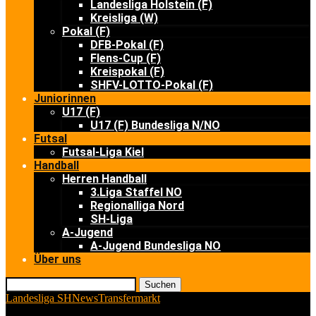
Landesliga Holstein (F)
Kreisliga (W)
Pokal (F)
DFB-Pokal (F)
Flens-Cup (F)
Kreispokal (F)
SHFV-LOTTO-Pokal (F)
Juniorinnen
U17 (F)
U17 (F) Bundesliga N/NO
Futsal
Futsal-Liga Kiel
Handball
Herren Handball
3.Liga Staffel NO
Regionalliga Nord
SH-Liga
A-Jugend
A-Jugend Bundesliga NO
Über uns
Suchen
Landesliga SH
News
Transfermarkt