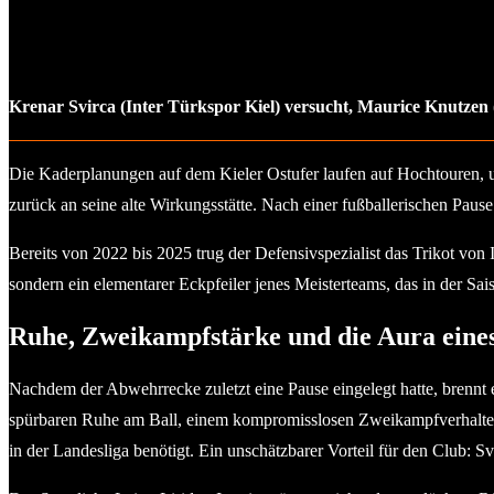
Krenar Svirca (Inter Türkspor Kiel) versucht, Maurice Knutzen 
Die Kaderplanungen auf dem Kieler Ostufer laufen auf Hochtouren, und
zurück an seine alte Wirkungsstätte. Nach einer fußballerischen Pause
Bereits von 2022 bis 2025 trug der Defensivspezialist das Trikot von 
sondern ein elementarer Eckpfeiler jenes Meisterteams, das in der Sai
Ruhe, Zweikampfstärke und die Aura eine
Nachdem der Abwehrrecke zuletzt eine Pause eingelegt hatte, brennt 
spürbaren Ruhe am Ball, einem kompromisslosen Zweikampfverhalten 
in der Landesliga benötigt. Ein unschätzbarer Vorteil für den Club: S