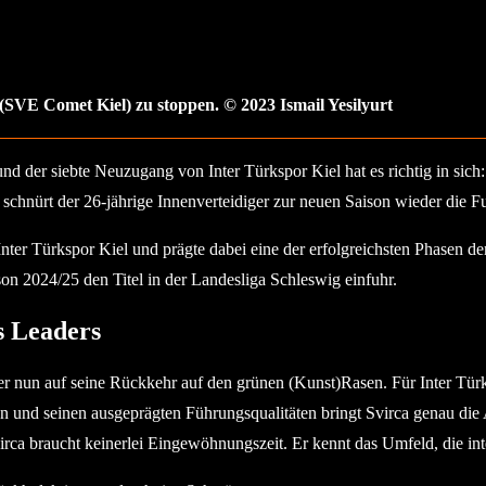
(SVE Comet Kiel) zu stoppen. © 2023 Ismail Yesilyurt
 der siebte Neuzugang von Inter Türkspor Kiel hat es richtig in sich: 
 schnürt der 26-jährige Innenverteidiger zur neuen Saison wieder die F
Inter Türkspor Kiel und prägte dabei eine der erfolgreichsten Phasen d
son 2024/25 den Titel in der Landesliga Schleswig einfuhr.
s Leaders
er nun auf seine Rückkehr auf den grünen (Kunst)Rasen. Für Inter Tür
und seinen ausgeprägten Führungsqualitäten bringt Svirca genau die 
virca braucht keinerlei Eingewöhnungszeit. Er kennt das Umfeld, die int