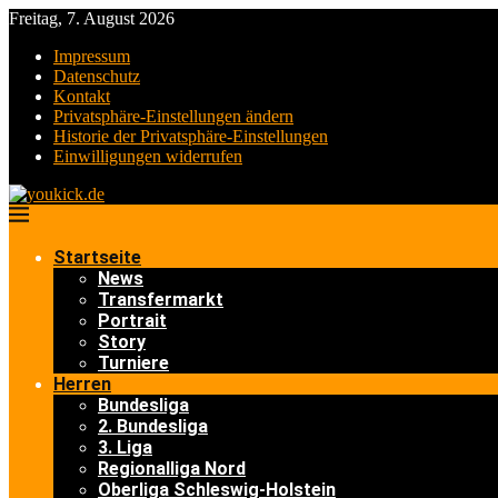
Freitag, 7. August 2026
Impressum
Datenschutz
Kontakt
Privatsphäre-Einstellungen ändern
Historie der Privatsphäre-Einstellungen
Einwilligungen widerrufen
Startseite
News
Transfermarkt
Portrait
Story
Turniere
Herren
Bundesliga
2. Bundesliga
3. Liga
Regionalliga Nord
Oberliga Schleswig-Holstein