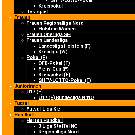
SHFV-Lotto-Pokal
Kreispokal
Testspiel
Frauen
Frauen Regionalliga Nord
Holstein Women
Frauen Oberliga SH
Frauen Landesliga
Landesliga Holstein (F)
Kreisliga (W)
Pokal (F)
DFB-Pokal (F)
Flens-Cup (F)
Kreispokal (F)
SHFV-LOTTO-Pokal (F)
Juniorinnen
U17 (F)
U17 (F) Bundesliga N/NO
Futsal
Futsal-Liga Kiel
Handball
Herren Handball
3.Liga Staffel NO
Regionalliga Nord