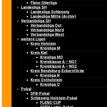
Flens-Oberliga
Landesliga SH
Landesliga Schleswig
Landesliga Mitte (Archiv)
Verbandsliga SH
Verbandsliga Ost
Verbandsliga Nord
Verbandsliga West
weitere Ligen
Kreis Holstein
Kreisliga M
Kreis Kiel
Kreisliga MO
Kreisklasse A – NO1
Kreisklasse A – NO2
Kreis Rendsburg-Eckernförde
Kreisliga N
Kreis Ostholstein
Kreisliga O
Pokal
DFB-Pokal
Schleswig-Holstein-Pokal
FLENS-CUP