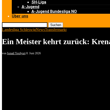
SH-Liga
A-Jugend
A-Jugend Bundesliga NO
Über uns
Suchen
Landesliga Schleswig
News
Transfermarkt
Ein Meister kehrt zurück: Kren
von
Ismail Yesilyurt
8. Juni 2026