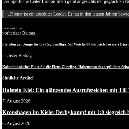
Der Sportliche Leiter Liridon Imeri gerät angesichts der geglückten 
„Krenar ist ein absoluter Leader. Er hat in den letzten Jahren bewie
Facebook
Email
vorheriger Beitrag
Flensburger Junge für die Regionalliga: SC Weiche 08 holt sich Torwart Bjar
nächster Beitrag
Kolumbianisches Flair für die Flens-Oberliga: Hohenwestedt verpflichtet Seb
ähnliche Artikel
Holstein Kiel: Ein glänzendes Ausrufezeichen mit Till 
7. August 2026
Kronshagen im Kieler Derbykampf mit 1:0 siegreich be
6. August 2026