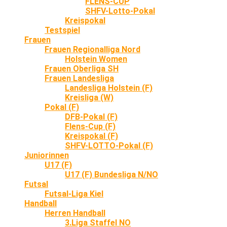
FLENS-CUP
SHFV-Lotto-Pokal
Kreispokal
Testspiel
Frauen
Frauen Regionalliga Nord
Holstein Women
Frauen Oberliga SH
Frauen Landesliga
Landesliga Holstein (F)
Kreisliga (W)
Pokal (F)
DFB-Pokal (F)
Flens-Cup (F)
Kreispokal (F)
SHFV-LOTTO-Pokal (F)
Juniorinnen
U17 (F)
U17 (F) Bundesliga N/NO
Futsal
Futsal-Liga Kiel
Handball
Herren Handball
3.Liga Staffel NO