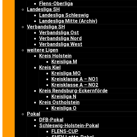
Flens-Oberliga
Landesliga SH
Landesliga Schleswig
Landesliga Mitte (Archiv)
Verbandsliga SH
Verbandsliga Ost
Verbandsliga Nord
Verbandsliga West
weitere Ligen
Kreis Holstein
Kreisliga M
Kreis Kiel
Kreisliga MO
Kreisklasse A – NO1
Kreisklasse A – NO2
Kreis Rendsburg-Eckernförde
Kreisliga N
Kreis Ostholstein
Kreisliga O
Pokal
DFB-Pokal
Schleswig-Holstein-Pokal
FLENS-CUP