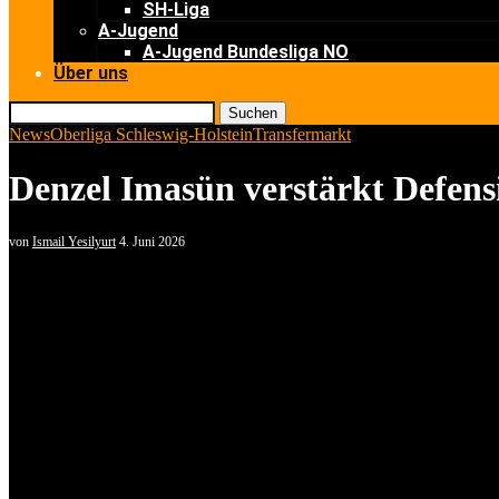
SH-Liga
A-Jugend
A-Jugend Bundesliga NO
Über uns
Suchen
News
Oberliga Schleswig-Holstein
Transfermarkt
Denzel Imasün verstärkt Defen
von
Ismail Yesilyurt
4. Juni 2026