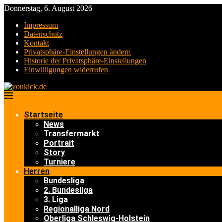
Donnerstag, 6. August 2026
Impressum
Datenschutz
Kontakt
Privatsphäre-Einstellungen ändern
Historie der Privatsphäre-Einstellungen
Einwilligungen widerrufen
Startseite
News
Transfermarkt
Portrait
Story
Turniere
Herren
Bundesliga
2. Bundesliga
3. Liga
Regionalliga Nord
Oberliga Schleswig-Holstein