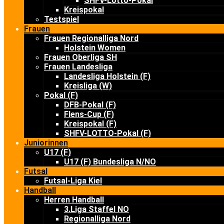
SHFV-Lotto-Pokal
Kreispokal
Testspiel
Frauen
Frauen Regionalliga Nord
Holstein Women
Frauen Oberliga SH
Frauen Landesliga
Landesliga Holstein (F)
Kreisliga (W)
Pokal (F)
DFB-Pokal (F)
Flens-Cup (F)
Kreispokal (F)
SHFV-LOTTO-Pokal (F)
Juniorinnen
U17 (F)
U17 (F) Bundesliga N/NO
Futsal
Futsal-Liga Kiel
Handball
Herren Handball
3.Liga Staffel NO
Regionalliga Nord