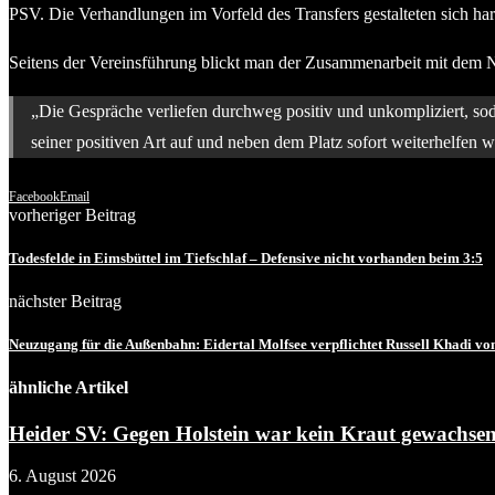
PSV. Die Verhandlungen im Vorfeld des Transfers gestalteten sich ha
Seitens der Vereinsführung blickt man der Zusammenarbeit mit dem N
„Die Gespräche verliefen durchweg positiv und unkompliziert, soda
seiner positiven Art auf und neben dem Platz sofort weiterhelfen w
Facebook
Email
vorheriger Beitrag
Todesfelde in Eimsbüttel im Tiefschlaf – Defensive nicht vorhanden beim 3:5
nächster Beitrag
Neuzugang für die Außenbahn: Eidertal Molfsee verpflichtet Russell Khadi 
ähnliche Artikel
Heider SV: Gegen Holstein war kein Kraut gewachse
6. August 2026