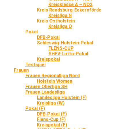
Kreisklasse A – NO2
Kreis Rendsburg-Eckernförde
Kreisliga N
Kreis Ostholstein
Kreisliga O
Pokal
DFB-Pokal
Schleswig-Holstein-Pokal
FLENS-CUP
SHFV-Lotto-Pokal
Kreispokal
Testspiel
Frauen
Frauen Regionalliga Nord
Holstein Women
Frauen Oberliga SH
Frauen Landesliga
Landesliga Holstein (F)
Kreisliga (W)
Pokal (F)
DFB-Pokal (F)
Flens-Cup (F)
Kreispokal (F)