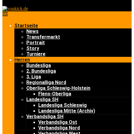
Startseite
News
Transfermarkt
Portrait
Story
Turniere
Herren
Bundesliga
2. Bundesliga
3. Liga
Regionalliga Nord
Oberliga Schleswig-Holstein
Flens-Oberliga
Landesliga SH
Landesliga Schleswig
Landesliga Mitte (Archiv)
Verbandsliga SH
Verbandsliga Ost
Verbandsliga Nord
Verbandsliga West