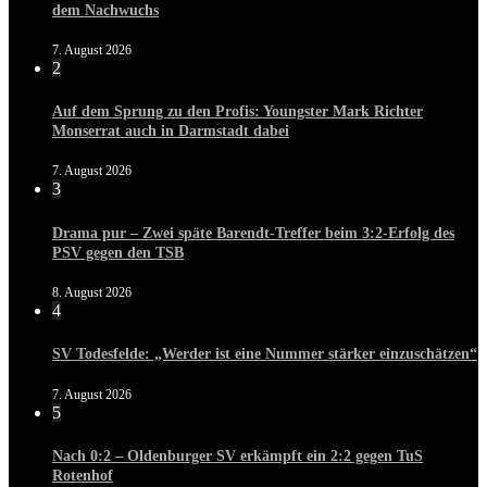
dem Nachwuchs
7. August 2026
2
Auf dem Sprung zu den Profis: Youngster Mark Richter
Monserrat auch in Darmstadt dabei
7. August 2026
3
Drama pur – Zwei späte Barendt-Treffer beim 3:2-Erfolg des
PSV gegen den TSB
8. August 2026
4
SV Todesfelde: „Werder ist eine Nummer stärker einzuschätzen“
7. August 2026
5
Nach 0:2 – Oldenburger SV erkämpft ein 2:2 gegen TuS
Rotenhof