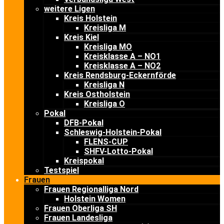
weitere Ligen
Kreis Holstein
Kreisliga M
Kreis Kiel
Kreisliga MO
Kreisklasse A – NO1
Kreisklasse A – NO2
Kreis Rendsburg-Eckernförde
Kreisliga N
Kreis Ostholstein
Kreisliga O
Pokal
DFB-Pokal
Schleswig-Holstein-Pokal
FLENS-CUP
SHFV-Lotto-Pokal
Kreispokal
Testspiel
Frauen
Frauen Regionalliga Nord
Holstein Women
Frauen Oberliga SH
Frauen Landesliga