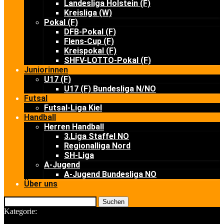
Landesliga Holstein (F)
Kreisliga (W)
Pokal (F)
DFB-Pokal (F)
Flens-Cup (F)
Kreispokal (F)
SHFV-LOTTO-Pokal (F)
Juniorinnen
U17 (F)
U17 (F) Bundesliga N/NO
Futsal
Futsal-Liga Kiel
Handball
Herren Handball
3.Liga Staffel NO
Regionalliga Nord
SH-Liga
A-Jugend
A-Jugend Bundesliga NO
Über uns
Suchen
Kategorie: