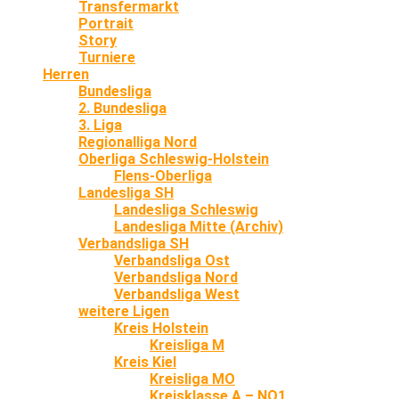
Transfermarkt
Portrait
Story
Turniere
Herren
Bundesliga
2. Bundesliga
3. Liga
Regionalliga Nord
Oberliga Schleswig-Holstein
Flens-Oberliga
Landesliga SH
Landesliga Schleswig
Landesliga Mitte (Archiv)
Verbandsliga SH
Verbandsliga Ost
Verbandsliga Nord
Verbandsliga West
weitere Ligen
Kreis Holstein
Kreisliga M
Kreis Kiel
Kreisliga MO
Kreisklasse A – NO1