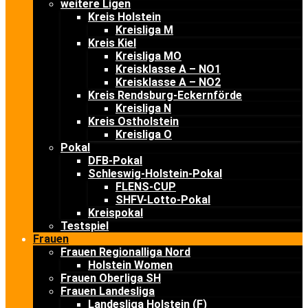
weitere Ligen
Kreis Holstein
Kreisliga M
Kreis Kiel
Kreisliga MO
Kreisklasse A – NO1
Kreisklasse A – NO2
Kreis Rendsburg-Eckernförde
Kreisliga N
Kreis Ostholstein
Kreisliga O
Pokal
DFB-Pokal
Schleswig-Holstein-Pokal
FLENS-CUP
SHFV-Lotto-Pokal
Kreispokal
Testspiel
Frauen
Frauen Regionalliga Nord
Holstein Women
Frauen Oberliga SH
Frauen Landesliga
Landesliga Holstein (F)