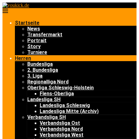
Startseite
News
Transfermarkt
Portrait
Story
Turniere
Herren
Bundesliga
2. Bundesliga
3. Liga
Regionalliga Nord
Oberliga Schleswig-Holstein
Flens-Oberliga
Landesliga SH
Landesliga Schleswig
Landesliga Mitte (Archiv)
Verbandsliga SH
Verbandsliga Ost
Verbandsliga Nord
Verbandsliga West