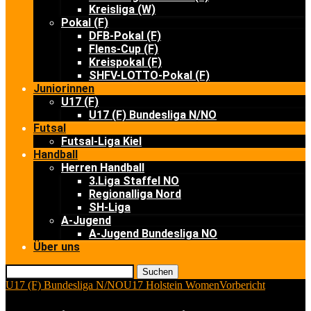
Kreisliga (W)
Pokal (F)
DFB-Pokal (F)
Flens-Cup (F)
Kreispokal (F)
SHFV-LOTTO-Pokal (F)
Juniorinnen
U17 (F)
U17 (F) Bundesliga N/NO
Futsal
Futsal-Liga Kiel
Handball
Herren Handball
3.Liga Staffel NO
Regionalliga Nord
SH-Liga
A-Jugend
A-Jugend Bundesliga NO
Über uns
Suchen
U17 (F) Bundesliga N/NO
U17 Holstein Women
Vorbericht