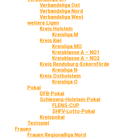
Verbandsliga Ost
Verbandsliga Nord
Verbandsliga West
weitere Ligen
Kreis Holstein
Kreisliga M
Kreis Kiel
Kreisliga MO
Kreisklasse A – NO1
Kreisklasse A – NO2
Kreis Rendsburg-Eckernförde
Kreisliga N
Kreis Ostholstein
Kreisliga O
Pokal
DFB-Pokal
Schleswig-Holstein-Pokal
FLENS-CUP
SHFV-Lotto-Pokal
Kreispokal
Testspiel
Frauen
Frauen Regionalliga Nord