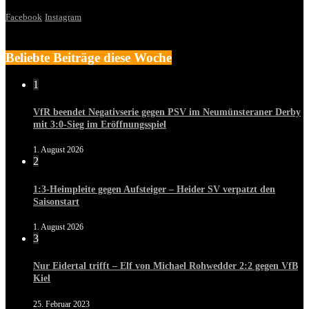
Facebook
Instagram
Beliebte Beiträge diese Woche
1
VfR beendet Negativserie gegen PSV im Neumünsteraner Derby
mit 3:0-Sieg im Eröffnungsspiel
1. August 2026
2
1:3-Heimpleite gegen Aufsteiger – Heider SV verpatzt den
Saisonstart
1. August 2026
3
Nur Eidertal trifft – Elf von Michael Rohwedder 2:2 gegen VfB
Kiel
25. Februar 2023