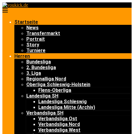
Startseite
News
Transfermarkt
Portrait
Story
Turniere
Herren
Bundesliga
2. Bundesliga
3. Liga
Regionalliga Nord
Oberliga Schleswig-Holstein
Flens-Oberliga
Landesliga SH
Landesliga Schleswig
Landesliga Mitte (Archiv)
Verbandsliga SH
Verbandsliga Ost
Verbandsliga Nord
Verbandsliga West