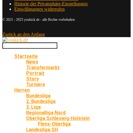
Historie der Privatsphäre-Einstellungen
Einwilligungen widerrufen
© 2021 - 2025 youkick.de - alle Rechte vorbehalten
Zurück an den Anfang
Startseite
News
Transfermarkt
Portrait
Story
Turniere
Herren
Bundesliga
2. Bundesliga
3. Liga
Regionalliga Nord
Oberliga Schleswig-Holstein
Flens-Oberliga
Landesliga SH