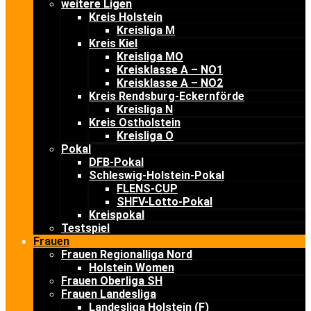
weitere Ligen
Kreis Holstein
Kreisliga M
Kreis Kiel
Kreisliga MO
Kreisklasse A – NO1
Kreisklasse A – NO2
Kreis Rendsburg-Eckernförde
Kreisliga N
Kreis Ostholstein
Kreisliga O
Pokal
DFB-Pokal
Schleswig-Holstein-Pokal
FLENS-CUP
SHFV-Lotto-Pokal
Kreispokal
Testspiel
Frauen
Frauen Regionalliga Nord
Holstein Women
Frauen Oberliga SH
Frauen Landesliga
Landesliga Holstein (F)