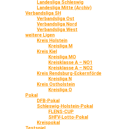
Landesliga Schleswig
Landesliga Mitte (Archiv)
Verbandsliga SH
Verbandsliga Ost
Verbandsliga Nord
Verbandsliga West
weitere Ligen
Kreis Holstein
Kreisliga M
Kreis Kiel
Kreisliga MO
Kreisklasse A – NO1
Kreisklasse A – NO2
Kreis Rendsburg-Eckernförde
Kreisliga N
Kreis Ostholstein
Kreisliga O
Pokal
DFB-Pokal
Schleswig-Holstein-Pokal
FLENS-CUP
SHFV-Lotto-Pokal
Kreispokal
Testspiel