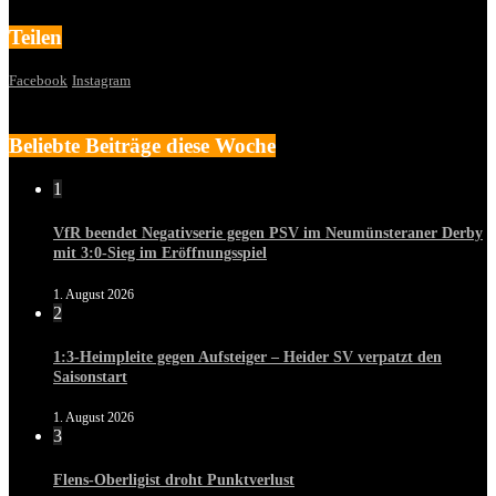
Teilen
Facebook
Instagram
Beliebte Beiträge diese Woche
1
VfR beendet Negativserie gegen PSV im Neumünsteraner Derby
mit 3:0-Sieg im Eröffnungsspiel
1. August 2026
2
1:3-Heimpleite gegen Aufsteiger – Heider SV verpatzt den
Saisonstart
1. August 2026
3
Flens-Oberligist droht Punktverlust