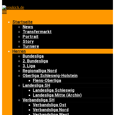
Startseite
News
Transfermarkt
Portrait
Story
Turniere
Herren
Bundesliga
2. Bundesliga
3. Liga
Regionalliga Nord
Oberliga Schleswig-Holstein
Flens-Oberliga
Landesliga SH
Landesliga Schleswig
Landesliga Mitte (Archiv)
Verbandsliga SH
Verbandsliga Ost
Verbandsliga Nord
Verbandsliga West