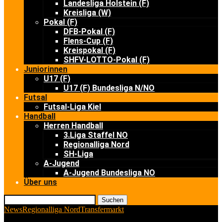
Landesliga Holstein (F)
Kreisliga (W)
Pokal (F)
DFB-Pokal (F)
Flens-Cup (F)
Kreispokal (F)
SHFV-LOTTO-Pokal (F)
Juniorinnen
U17 (F)
U17 (F) Bundesliga N/NO
Futsal
Futsal-Liga Kiel
Handball
Herren Handball
3.Liga Staffel NO
Regionalliga Nord
SH-Liga
A-Jugend
A-Jugend Bundesliga NO
Über uns
Suchen
News
Regionalliga Nord
Transfermarkt