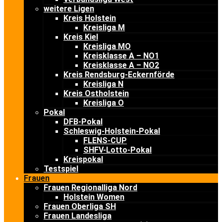
weitere Ligen
Kreis Holstein
Kreisliga M
Kreis Kiel
Kreisliga MO
Kreisklasse A – NO1
Kreisklasse A – NO2
Kreis Rendsburg-Eckernförde
Kreisliga N
Kreis Ostholstein
Kreisliga O
Pokal
DFB-Pokal
Schleswig-Holstein-Pokal
FLENS-CUP
SHFV-Lotto-Pokal
Kreispokal
Testspiel
Frauen
Frauen Regionalliga Nord
Holstein Women
Frauen Oberliga SH
Frauen Landesliga