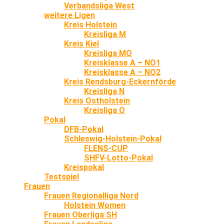
Verbandsliga West
weitere Ligen
Kreis Holstein
Kreisliga M
Kreis Kiel
Kreisliga MO
Kreisklasse A – NO1
Kreisklasse A – NO2
Kreis Rendsburg-Eckernförde
Kreisliga N
Kreis Ostholstein
Kreisliga O
Pokal
DFB-Pokal
Schleswig-Holstein-Pokal
FLENS-CUP
SHFV-Lotto-Pokal
Kreispokal
Testspiel
Frauen
Frauen Regionalliga Nord
Holstein Women
Frauen Oberliga SH