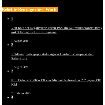
Beliebte Beiträge diese Woche
1
VfR beendet Negativserie gegen PSV im Neumünsteraner Derby
mit 3:0-Sieg im Eröffnungsspiel
1. August 2026
2
1:3-Heimpleite gegen Aufsteiger – Heider SV verpatzt den
Saisonstart
1. August 2026
3
Nur Eidertal trifft – Elf von Michael Rohwedder 2:2 gegen VfB
Kiel
25. Februar 2023
4