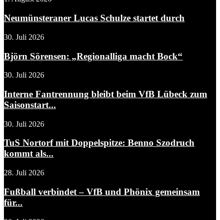
Neumünsteraner Lucas Schulze startet durch
30. Juli 2026
Björn Sörensen: „Regionalliga macht Bock“
30. Juli 2026
Interne Fantrennung bleibt beim VfB Lübeck zum
Saisonstart...
30. Juli 2026
TuS Nortorf mit Doppelspitze: Benno Szodruch
kommt als...
28. Juli 2026
Fußball verbindet – VfB und Phönix gemeinsam
für...