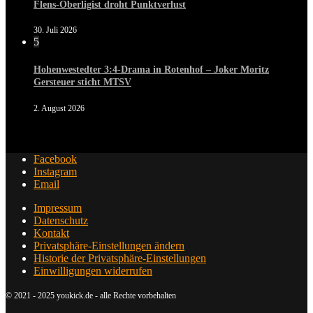
Flens-Oberligist droht Punktverlust
30. Juli 2026
5
Hohenwestedter 3:4-Drama in Rotenhof – Joker Moritz
Gersteuer sticht MTSV
2. August 2026
Facebook
Instagram
Email
Impressum
Datenschutz
Kontakt
Privatsphäre-Einstellungen ändern
Historie der Privatsphäre-Einstellungen
Einwilligungen widerrufen
© 2021 - 2025 youkick.de - alle Rechte vorbehalten