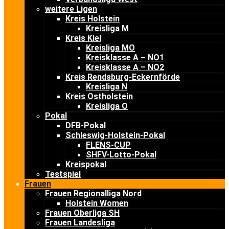
weitere Ligen
Kreis Holstein
Kreisliga M
Kreis Kiel
Kreisliga MO
Kreisklasse A – NO1
Kreisklasse A – NO2
Kreis Rendsburg-Eckernförde
Kreisliga N
Kreis Ostholstein
Kreisliga O
Pokal
DFB-Pokal
Schleswig-Holstein-Pokal
FLENS-CUP
SHFV-Lotto-Pokal
Kreispokal
Testspiel
Frauen
Frauen Regionalliga Nord
Holstein Women
Frauen Oberliga SH
Frauen Landesliga