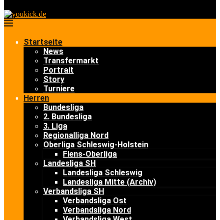
Startseite
News
Transfermarkt
Portrait
Story
Turniere
Herren
Bundesliga
2. Bundesliga
3. Liga
Regionalliga Nord
Oberliga Schleswig-Holstein
Flens-Oberliga
Landesliga SH
Landesliga Schleswig
Landesliga Mitte (Archiv)
Verbandsliga SH
Verbandsliga Ost
Verbandsliga Nord
Verbandsliga West