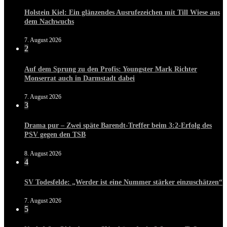
Holstein Kiel: Ein glänzendes Ausrufezeichen mit Till Wiese aus
dem Nachwuchs
7. August 2026
2
Auf dem Sprung zu den Profis: Youngster Mark Richter
Monserrat auch in Darmstadt dabei
7. August 2026
3
Drama pur – Zwei späte Barendt-Treffer beim 3:2-Erfolg des
PSV gegen den TSB
8. August 2026
4
SV Todesfelde: „Werder ist eine Nummer stärker einzuschätzen“
7. August 2026
5