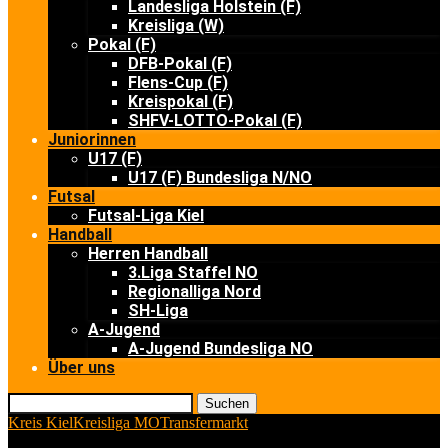
Landesliga Holstein (F)
Kreisliga (W)
Pokal (F)
DFB-Pokal (F)
Flens-Cup (F)
Kreispokal (F)
SHFV-LOTTO-Pokal (F)
Juniorinnen
U17 (F)
U17 (F) Bundesliga N/NO
Futsal
Futsal-Liga Kiel
Handball
Herren Handball
3.Liga Staffel NO
Regionalliga Nord
SH-Liga
A-Jugend
A-Jugend Bundesliga NO
Über uns
Suchen
Kreis Kiel
Kreisliga MO
Transfermarkt