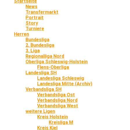
Startseite
News
Transfermarkt
Portrait
Story
Turniere
Herren
Bundesliga
2. Bundesliga
3. Liga
Regionalliga Nord
Oberliga Schleswig-Holstein
Flens-Oberliga
Landesliga SH
Landesliga Schleswig
Landesliga Mitte (Archiv)
Verbandsliga SH
Verbandsliga Ost
Verbandsliga Nord
Verbandsliga West
weitere Ligen
Kreis Holstein
Kreisliga M
Kreis Kiel