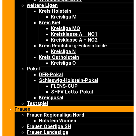
weitere Ligen
Kreis Holstein
Kreisliga M
Kreis Kiel
Kreisliga MO
Kreisklasse A – NO1
Kreisklasse A – NO2
Kreis Rendsburg-Eckernförde
Kreisliga N
Kreis Ostholstein
Kreisliga O
Pokal
DFB-Pokal
Schleswig-Holstein-Pokal
FLENS-CUP
SHFV-Lotto-Pokal
Kreispokal
Testspiel
Frauen
Frauen Regionalliga Nord
Holstein Women
Frauen Oberliga SH
Frauen Landesliga