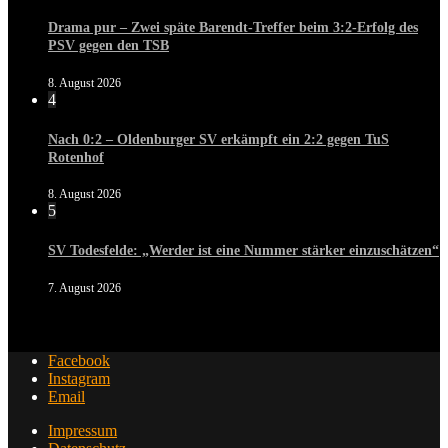
Drama pur – Zwei späte Barendt-Treffer beim 3:2-Erfolg des
PSV gegen den TSB
8. August 2026
4
Nach 0:2 – Oldenburger SV erkämpft ein 2:2 gegen TuS
Rotenhof
8. August 2026
5
SV Todesfelde: „Werder ist eine Nummer stärker einzuschätzen“
7. August 2026
Facebook
Instagram
Email
Impressum