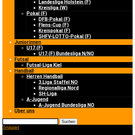
Landesliga Holstein (F)
Kreisliga (W)
Pokal (F)
DFB-Pokal (F)
Flens-Cup (F)
Kreispokal (F)
SHFV-LOTTO-Pokal (F)
Juniorinnen
U17 (F)
U17 (F) Bundesliga N/NO
Futsal
Futsal-Liga Kiel
Handball
Herren Handball
3.Liga Staffel NO
Regionalliga Nord
SH-Liga
A-Jugend
A-Jugend Bundesliga NO
Über uns
Suchen
Testspiel