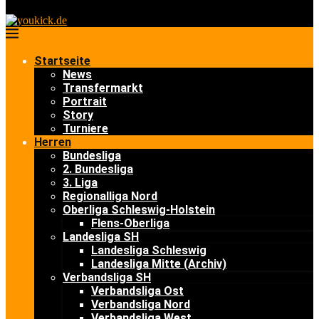
Startseite
News
Transfermarkt
Portrait
Story
Turniere
Herren
Bundesliga
2. Bundesliga
3. Liga
Regionalliga Nord
Oberliga Schleswig-Holstein
Flens-Oberliga
Landesliga SH
Landesliga Schleswig
Landesliga Mitte (Archiv)
Verbandsliga SH
Verbandsliga Ost
Verbandsliga Nord
Verbandsliga West