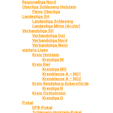
Regionalliga Nord
Oberliga Schleswig-Holstein
Flens-Oberliga
Landesliga SH
Landesliga Schleswig
Landesliga Mitte (Archiv)
Verbandsliga SH
Verbandsliga Ost
Verbandsliga Nord
Verbandsliga West
weitere Ligen
Kreis Holstein
Kreisliga M
Kreis Kiel
Kreisliga MO
Kreisklasse A – NO1
Kreisklasse A – NO2
Kreis Rendsburg-Eckernförde
Kreisliga N
Kreis Ostholstein
Kreisliga O
Pokal
DFB-Pokal
Schleswig-Holstein-Pokal