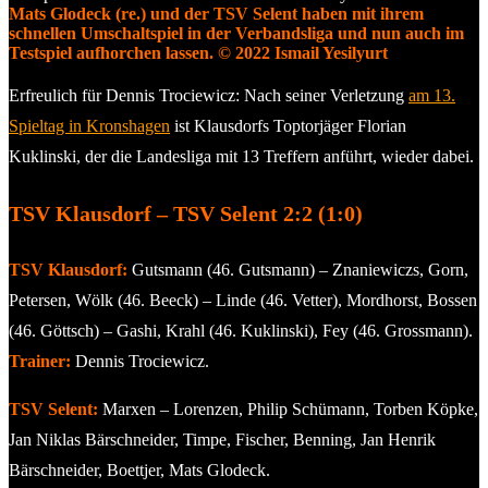
Mats Glodeck (re.) und der TSV Selent haben mit ihrem
schnellen Umschaltspiel in der Verbandsliga und nun auch im
Testspiel aufhorchen lassen. © 2022 Ismail Yesilyurt
Erfreulich für Dennis Trociewicz: Nach seiner Verletzung
am 13.
Spieltag in Kronshagen
ist Klausdorfs Toptorjäger Florian
Kuklinski, der die Landesliga mit 13 Treffern anführt, wieder dabei.
TSV Klausdorf – TSV Selent 2:2 (1:0)
TSV Klausdorf:
Gutsmann (46. Gutsmann) – Znaniewiczs, Gorn,
Petersen, Wölk (46. Beeck) – Linde (46. Vetter), Mordhorst, Bossen
(46. Göttsch) – Gashi, Krahl (46. Kuklinski), Fey (46. Grossmann).
Trainer:
Dennis Trociewicz.
TSV Selent:
Marxen – Lorenzen, Philip Schümann, Torben Köpke,
Jan Niklas Bärschneider, Timpe, Fischer, Benning, Jan Henrik
Bärschneider, Boettjer, Mats Glodeck.