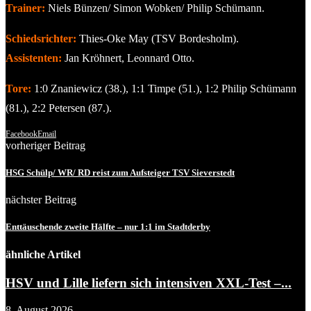
Trainer:
Niels Bünzen/ Simon Wobken/ Philip Schümann.
Schiedsrichter:
Thies-Oke May (TSV Bordesholm).
Assistenten:
Jan Kröhnert, Leonnard Otto.
Tore:
1:0 Znaniewicz (38.), 1:1 Timpe (51.), 1:2 Philip Schümann
(81.), 2:2 Petersen (87.).
Facebook
Email
vorheriger Beitrag
HSG Schülp/ WR/ RD reist zum Aufsteiger TSV Sieverstedt
nächster Beitrag
Enttäuschende zweite Hälfte – nur 1:1 im Stadtderby
ähnliche Artikel
HSV und Lille liefern sich intensiven XXL-Test –...
8. August 2026