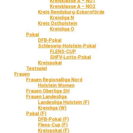
Kreisklasse A – NO1
Kreisklasse A – NO2
Kreis Rendsburg-Eckernförde
Kreisliga N
Kreis Ostholstein
Kreisliga O
Pokal
DFB-Pokal
Schleswig-Holstein-Pokal
FLENS-CUP
SHFV-Lotto-Pokal
Kreispokal
Testspiel
Frauen
Frauen Regionalliga Nord
Holstein Women
Frauen Oberliga SH
Frauen Landesliga
Landesliga Holstein (F)
Kreisliga (W)
Pokal (F)
DFB-Pokal (F)
Flens-Cup (F)
Kreispokal (F)