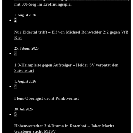
mit 3:0-Sieg im Eröffnungsspiel
1. August 2026
2
Nur Eidertal trifft – Elf von Michael Rohwedder 2:2 gegen VfB
Kiel
25. Februar 2023
3
1:3-Heimpleite gegen Aufsteiger – Heider SV verpatzt den
Saisonstart
1. August 2026
4
Flens-Oberligist droht Punktverlust
30. Juli 2026
5
Hohenwestedter 3:4-Drama in Rotenhof – Joker Moritz
Gersteuer sticht MTSV