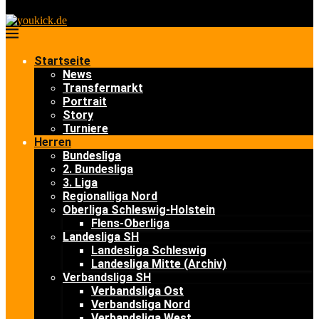
Startseite
News
Transfermarkt
Portrait
Story
Turniere
Herren
Bundesliga
2. Bundesliga
3. Liga
Regionalliga Nord
Oberliga Schleswig-Holstein
Flens-Oberliga
Landesliga SH
Landesliga Schleswig
Landesliga Mitte (Archiv)
Verbandsliga SH
Verbandsliga Ost
Verbandsliga Nord
Verbandsliga West