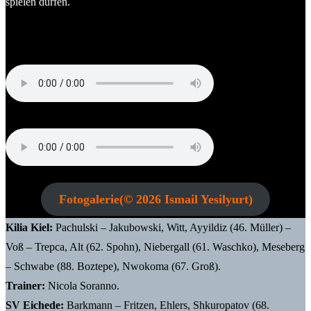
spielen dürfen.
Stimmen zum Spiel
Sascha Steinfeldt (Trainer SV Eichede)
Nicola Soranno (Trainer Kilia Kiel)
Fotogalerie(© 2026 Ismail Yesilyurt)
Kilia Kiel:
Pachulski – Jakubowski, Witt, Ayyildiz (46. Müller) –
Voß – Trepca, Alt (62. Spohn), Niebergall (61. Waschko), Meseberg
– Schwabe (88. Boztepe), Nwokoma (67. Groß).
Trainer:
Nicola Soranno.
SV Eichede:
Barkmann – Fritzen, Ehlers, Shkuropatov (68.