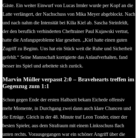
Gäste. Ein weiter Einwurf von Lucas Irmler wurde per Kopf an die
Latte verlängert, der Nachschuss von Mika Meyer abgeblockt. Nach
und nach nahm die Intensität bei Kilia Kiel ab. Sascha Steinfeldt,
der den beruflich verhinderten Cheftrainer Paul Kujawski vertrat,
hatte die Anfangsprobleme klar gesehen. „Kiel hatte einen guten
Zugriff zu Beginn. Uns hat ein Stück weit die Ruhe und Sicherheit
gefehlt.“ Seine Mannschaft korrigierte das Anlaufverhalten, fand
besser ins Spiel und arbeitete sich zurück.
Marvin Müller verpasst 2:0 – Bravehearts treffen im
Gegenzug zum 1:1
Schon gegen Ende der ersten Halbzeit bekam Eichede offensiv
mehr Momente, in Durchgang zwei dann auch klare Chancen und
die Erträge. Gleich in der 48. Minute traf Leon Tonder, einer der
besten Spieler, aus dem Strafraum mit einem Linksschuss flach
unten rechts. Vorausgegangen war ein schöner Angriff über die