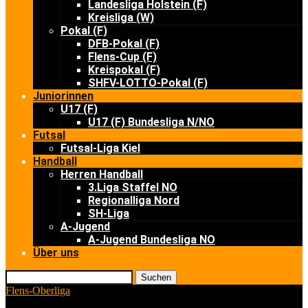
Landesliga Holstein (F)
Kreisliga (W)
Pokal (F)
DFB-Pokal (F)
Flens-Cup (F)
Kreispokal (F)
SHFV-LOTTO-Pokal (F)
Juniorinnen
U17 (F)
U17 (F) Bundesliga N/NO
Futsal
Futsal-Liga Kiel
Handball
Herren Handball
3.Liga Staffel NO
Regionalliga Nord
SH-Liga
A-Jugend
A-Jugend Bundesliga NO
Über uns
Suchen
Flens-Oberliga