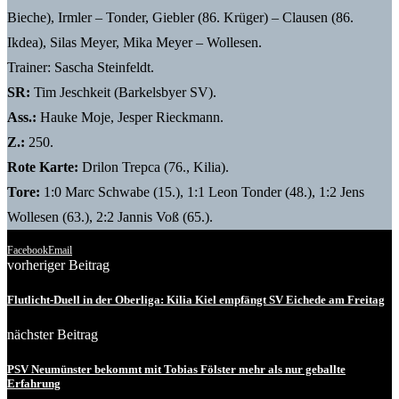
Bieche), Irmler – Tonder, Giebler (86. Krüger) – Clausen (86.
Ikdea), Silas Meyer, Mika Meyer – Wollesen.
Trainer: Sascha Steinfeldt.
SR:
Tim Jeschkeit (Barkelsbyer SV).
Ass.:
Hauke Moje, Jesper Rieckmann.
Z.:
250.
Rote Karte:
Drilon Trepca (76., Kilia).
Tore:
1:0 Marc Schwabe (15.), 1:1 Leon Tonder (48.), 1:2 Jens
Wollesen (63.), 2:2 Jannis Voß (65.).
Facebook
Email
vorheriger Beitrag
Flutlicht-Duell in der Oberliga: Kilia Kiel empfängt SV Eichede am Freitag
nächster Beitrag
PSV Neumünster bekommt mit Tobias Fölster mehr als nur geballte
Erfahrung