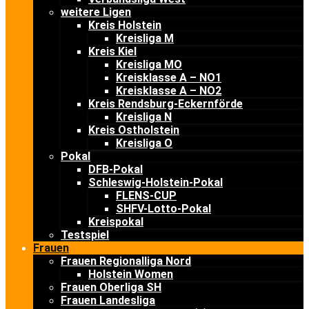
weitere Ligen
Kreis Holstein
Kreisliga M
Kreis Kiel
Kreisliga MO
Kreisklasse A – NO1
Kreisklasse A – NO2
Kreis Rendsburg-Eckernförde
Kreisliga N
Kreis Ostholstein
Kreisliga O
Pokal
DFB-Pokal
Schleswig-Holstein-Pokal
FLENS-CUP
SHFV-Lotto-Pokal
Kreispokal
Testspiel
Frauen
Frauen Regionalliga Nord
Holstein Women
Frauen Oberliga SH
Frauen Landesliga