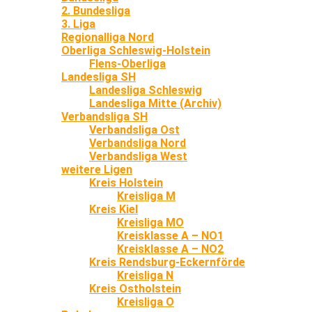
2. Bundesliga
3. Liga
Regionalliga Nord
Oberliga Schleswig-Holstein
Flens-Oberliga
Landesliga SH
Landesliga Schleswig
Landesliga Mitte (Archiv)
Verbandsliga SH
Verbandsliga Ost
Verbandsliga Nord
Verbandsliga West
weitere Ligen
Kreis Holstein
Kreisliga M
Kreis Kiel
Kreisliga MO
Kreisklasse A – NO1
Kreisklasse A – NO2
Kreis Rendsburg-Eckernförde
Kreisliga N
Kreis Ostholstein
Kreisliga O