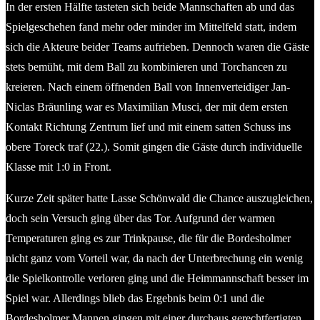
In der ersten Hälfte tasteten sich beide Mannschaften ab und das
Spielgeschehen fand mehr oder minder im Mittelfeld statt, indem
sich die Akteure beider Teams aufrieben. Dennoch waren die Gäste
stets bemüht, mit dem Ball zu kombinieren und Torchancen zu
kreieren. Nach einem öffnenden Ball von Innenverteidiger Jan-
Niclas Bräunling war es Maximilian Musci, der mit dem ersten
Kontakt Richtung Zentrum lief und mit einem satten Schuss ins
obere Toreck traf (22.). Somit gingen die Gäste durch individuelle
Klasse mit 1:0 in Front.
Kurze Zeit später hatte Lasse Schönwald die Chance auszugleichen,
doch sein Versuch ging über das Tor. Aufgrund der warmen
Temperaturen ging es zur Trinkpause, die für die Bordesholmer
nicht ganz vom Vorteil war, da nach der Unterbrechung ein wenig
die Spielkontrolle verloren ging und die Heimmannschaft besser im
Spiel war. Allerdings blieb das Ergebnis beim 0:1 und die
Bordesholmer Mannen gingen mit einer durchaus gerechtfertigten