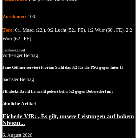
Zuschauer:
100.
Tore:
0:1 Musci (22.), 0:2 Lucht (52., FE), 1:2 Wurr (60., FE), 2:2
Wurr (62., FE).
Facebook
Email
vorheriger Beitrag
Jano Göllner serviert Florian Stahl das 3:2 für die PSG gegen Inter II
nächster Beitrag
Flintbeks David Lehwald pokert beim 5:2 gegen Dobersdorf mit
ähnliche Artikel
Eichede-VfR: „Es gilt, unsere Leistungen auf hohem
Niveau...
6. August 2026