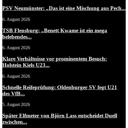
PSV Neumünster: „Das ist eine Mischung aus Pech...
6. August 2026
TSB Flensburg: „Benett Kwame ist ein mega
belebendes...
6. August 2026
Klare Verhältnisse vor prominentem Besuch:
Holstein Kiels U23...
6. August 2026
Schnelle Reifeprüfung: Oldenburger SV fegt U21
des VfB...
5. August 2026
Später Elfmeter von Björn Lass entscheidet Duell
zwischen...