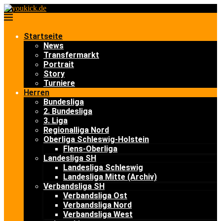
Startseite
News
Transfermarkt
Portrait
Story
Turniere
Herren
Bundesliga
2. Bundesliga
3. Liga
Regionalliga Nord
Oberliga Schleswig-Holstein
Flens-Oberliga
Landesliga SH
Landesliga Schleswig
Landesliga Mitte (Archiv)
Verbandsliga SH
Verbandsliga Ost
Verbandsliga Nord
Verbandsliga West