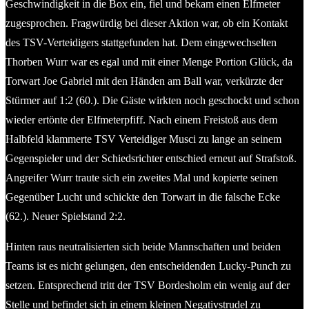
Geschwindigkeit in die Box ein, fiel und bekam einen Elfmeter
zugesprochen. Fragwürdig bei dieser Aktion war, ob ein Kontakt
des TSV-Verteidigers stattgefunden hat. Dem eingewechselten
Thorben Wurr war es egal und mit einer Menge Portion Glück, da
Torwart Joe Gabriel mit den Händen am Ball war, verkürzte der
Stürmer auf 1:2 (60.). Die Gäste wirkten noch geschockt und schon
wieder ertönte der Elfmeterpfiff. Nach einem Freistoß aus dem
Halbfeld klammerte TSV Verteidiger Musci zu lange an seinem
Gegenspieler und der Schiedsrichter entschied erneut auf Strafstoß.
Angreifer Wurr traute sich ein zweites Mal und kopierte seinen
Gegenüber Lucht und schickte den Torwart in die falsche Ecke
(62.). Neuer Spielstand 2:2.
Hinten raus neutralisierten sich beide Mannschaften und beiden
Teams ist es nicht gelungen, den entscheidenden Lucky-Punch zu
setzen. Entsprechend tritt der TSV Bordesholm ein wenig auf der
Stelle und befindet sich in einem kleinen Negativstrudel zu