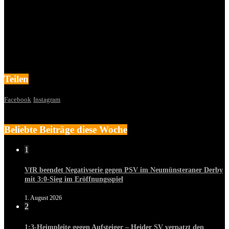
Teilen
Facebook
Instagram
Beliebte Beiträge diese Woche
1
VfR beendet Negativserie gegen PSV im Neumünsteraner Derby
mit 3:0-Sieg im Eröffnungsspiel
1. August 2026
2
1:3-Heimpleite gegen Aufsteiger – Heider SV verpatzt den