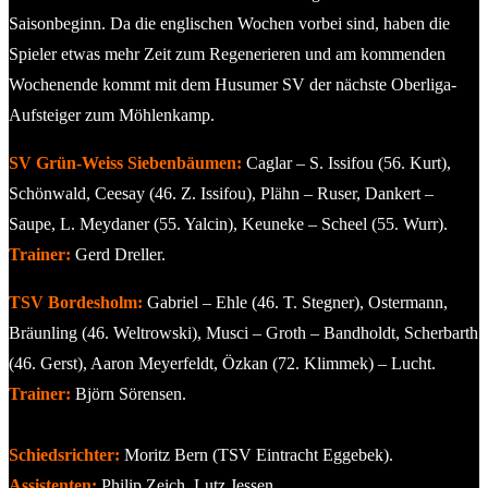
Saisonbeginn. Da die englischen Wochen vorbei sind, haben die
Spieler etwas mehr Zeit zum Regenerieren und am kommenden
Wochenende kommt mit dem Husumer SV der nächste Oberliga-
Aufsteiger zum Möhlenkamp.
SV Grün-Weiss Siebenbäumen:
Caglar – S. Issifou (56. Kurt),
Schönwald, Ceesay (46. Z. Issifou), Plähn – Ruser, Dankert –
Saupe, L. Meydaner (55. Yalcin), Keuneke – Scheel (55. Wurr).
Trainer:
Gerd Dreller.
TSV Bordesholm:
Gabriel – Ehle (46. T. Stegner), Ostermann,
Bräunling (46. Weltrowski), Musci – Groth – Bandholdt, Scherbarth
(46. Gerst), Aaron Meyerfeldt, Özkan (72. Klimmek) – Lucht.
Trainer:
Björn Sörensen.
Schiedsrichter:
Moritz Bern (TSV Eintracht Eggebek).
Assistenten:
Philip Zeich, Lutz Jessen.