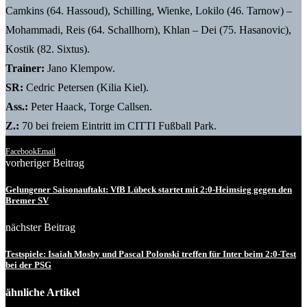
Camkins (64. Hassoud), Schilling, Wienke, Lokilo (46. Tarnow) –
Mohammadi, Reis (64. Schallhorn), Khlan – Dei (75. Hasanovic),
Kostik (82. Sixtus).
Trainer:
Jano Klempow.
SR:
Cedric Petersen (Kilia Kiel).
Ass.:
Peter Haack, Torge Callsen.
Z.:
70 bei freiem Eintritt im CITTI Fußball Park.
Facebook
Email
vorheriger Beitrag
Gelungener Saisonauftakt: VfB Lübeck startet mit 2:0-Heimsieg gegen den
Bremer SV
nächster Beitrag
Testspiele: Isaiah Mosby und Pascal Polonski treffen für Inter beim 2:0-Test
bei der PSG
ähnliche Artikel