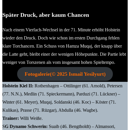
Yesilyurt
Später Druck, aber kaum Chancen
Nach einem Vierfach-Wechsel in der 71. Minute erhöht Holstein
wieder den Druck. Doch wie schon im ersten Durchgang fehlen
klare Torchancen. Ein Schuss von Hamza Muqaj, der knapp über
die Latte geht, bleibt einer der wenigen Höhepunkte. Die Partie lebt
weniger von Torszenen als vom insgesamt hohen Spieltempo.
Fotogalerie(© 2025 Ismail Yesilyurt)
Holstein Kiel II
:
Rothenhagen – Ottilinger (61. Arnold), Petersen
(77. N.N.), Medlin (71. Spieckermann), Parduzi (71. Lückner) –
Winter (61. Meyer), Muqaj, Soldanski (46. Koc) – Köster (71.
Kulikas), Prasse (71. Rüzgar), Abdulla (46. Wagbe).
Trainer:
Willi Weiße.
S
G Dynamo Schwerin
:
Suaib (46. Bengtholdt) – Almansori,