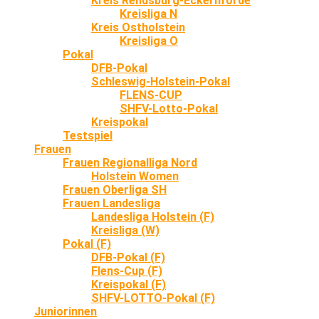
Kreis Rendsburg-Eckernförde
Kreisliga N
Kreis Ostholstein
Kreisliga O
Pokal
DFB-Pokal
Schleswig-Holstein-Pokal
FLENS-CUP
SHFV-Lotto-Pokal
Kreispokal
Testspiel
Frauen
Frauen Regionalliga Nord
Holstein Women
Frauen Oberliga SH
Frauen Landesliga
Landesliga Holstein (F)
Kreisliga (W)
Pokal (F)
DFB-Pokal (F)
Flens-Cup (F)
Kreispokal (F)
SHFV-LOTTO-Pokal (F)
Juniorinnen