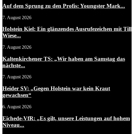
Auf dem Sprung zu den Profis: Youngster Mark...
7. August 2026
Holstein Kiel: Ein glänzendes Ausrufezeichen mit Till
Wiese...
7. August 2026
Kaltenkirchener TS: „Wir haben am Samstag das
nächste...
7. August 2026
Heider SV: „Gegen Holstein war kein Kraut
gewachsen“
6. August 2026
Eichede-VfR: „Es gilt, unsere Leistungen auf hohem
Niveau...