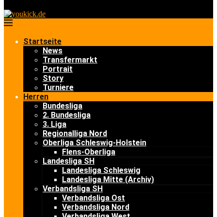
Startseite
News
Transfermarkt
Portrait
Story
Turniere
Herren
Bundesliga
2. Bundesliga
3. Liga
Regionalliga Nord
Oberliga Schleswig-Holstein
Flens-Oberliga
Landesliga SH
Landesliga Schleswig
Landesliga Mitte (Archiv)
Verbandsliga SH
Verbandsliga Ost
Verbandsliga Nord
Verbandsliga West