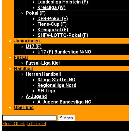
Landesliga Holstein (F)
Kreisliga (W)
Pokal (F)
DFB-Pokal (F)
Flens-Cup (F)
Kreispokal (F)
SHFV-LOTTO-Pokal (F)
Juniorinnen
U17 (F)
U17 (F) Bundesliga N/NO
Futsal
Futsal-Liga Kiel
Handball
Herren Handball
3.Liga Staffel NO
Regionalliga Nord
SH-Liga
A-Jugend
A-Jugend Bundesliga NO
Über uns
Suchen
Flens-Oberliga
Testspiel