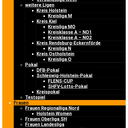
weitere Ligen
Kreis Holstein
Kreisliga M
Kreis Kiel
Kreisliga MO
Kreisklasse A – NO1
Kreisklasse A – NO2
Kreis Rendsburg-Eckernförde
Kreisliga N
Kreis Ostholstein
Kreisliga O
Pokal
DFB-Pokal
Schleswig-Holstein-Pokal
FLENS-CUP
SHFV-Lotto-Pokal
Kreispokal
Testspiel
Frauen
Frauen Regionalliga Nord
Holstein Women
Frauen Oberliga SH
Frauen Landesliga