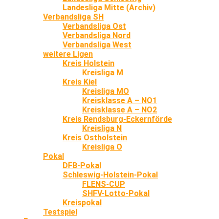
Landesliga Mitte (Archiv)
Verbandsliga SH
Verbandsliga Ost
Verbandsliga Nord
Verbandsliga West
weitere Ligen
Kreis Holstein
Kreisliga M
Kreis Kiel
Kreisliga MO
Kreisklasse A – NO1
Kreisklasse A – NO2
Kreis Rendsburg-Eckernförde
Kreisliga N
Kreis Ostholstein
Kreisliga O
Pokal
DFB-Pokal
Schleswig-Holstein-Pokal
FLENS-CUP
SHFV-Lotto-Pokal
Kreispokal
Testspiel