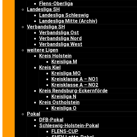
Flens-Oberliga
Landesliga SH
Landesliga Schleswig
Landesliga Mitte (Archiv)
Verbandsliga SH
Verbandsliga Ost
Verbandsliga Nord
Verbandsliga West
weitere Ligen
Kreis Holstein
Kreisliga M
Kreis Kiel
Kreisliga MO
Kreisklasse A – NO1
Kreisklasse A – NO2
Kreis Rendsburg-Eckernförde
Kreisliga N
Kreis Ostholstein
Kreisliga O
Pokal
DFB-Pokal
Schleswig-Holstein-Pokal
FLENS-CUP