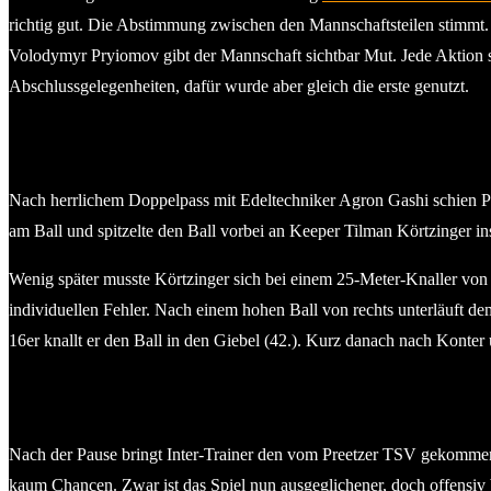
richtig gut. Die Abstimmung zwischen den Mannschaftsteilen stimmt.
Volodymyr Pryiomov gibt der Mannschaft sichtbar Mut. Jede Aktion str
Abschlussgelegenheiten, dafür wurde aber gleich die erste genutzt.
Nach herrlichem Doppelpass mit Edeltechniker Agron Gashi schien Pr
am Ball und spitzelte den Ball vorbei an Keeper Tilman Körtzinger ins
Wenig später musste Körtzinger sich bei einem 25-Meter-Knaller von
individuellen Fehler. Nach einem hohen Ball von rechts unterläuft d
16er knallt er den Ball in den Giebel (42.). Kurz danach nach Konte
Nach der Pause bringt Inter-Trainer den vom Preetzer TSV gekommene
kaum Chancen. Zwar ist das Spiel nun ausgeglichener, doch offensiv 