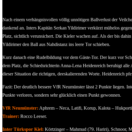
Nach einem verhängnisvollen völlig unnötigen Ballverlust der Veilche
dankend an. Inters Kapitän Serkan Yildirimer verkürzt mühelos gegen
Platz, sichtlich verunsichert. Die Kieler wachen auf. Als der bis da
Yildirimer den Ball aus Nahdistanz ins leere Tor schieben.
Kurz danach eine Rudelbildung vor dem Gäste-Tor. Der kurz vor Schl
dem Platz, die Schiedsrichterin Anna-Lena Heidenreich beruhigt all
dieser Situation die richtigen, deeskalierenden Worte. Heidenreich pfe
Fazit: Der deutlich bessere VfR Neumünster lässt 2 Punkte liegen. I
Punkte verloren, sondern sehr glücklich einen Punkt gewonnen.
VfR Neumünster:
Aphrem – Neca, Latifi, Korup, Kalota – Hukporti,
Trainer:
Rocco Leeser.
Inter Türkspor Kiel:
Körtzinger – Mahmud (79. Hariri), Schnoor, Ma