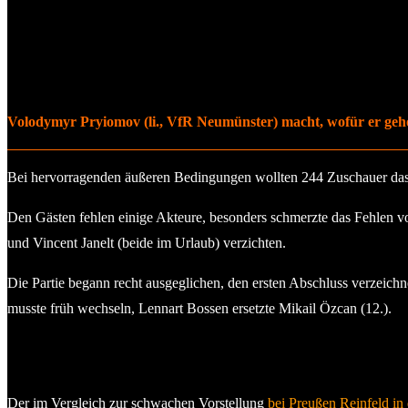
Volodymyr Pryiomov (li., VfR Neumünster) macht, wofür er geho
Bei hervorragenden äußeren Bedingungen wollten 244 Zuschauer das 
Den Gästen fehlen einige Akteure, besonders schmerzte das Fehlen vo
und Vincent Janelt (beide im Urlaub) verzichten.
Die Partie begann recht ausgeglichen, den ersten Abschluss verzeichne
musste früh wechseln, Lennart Bossen ersetzte Mikail Özcan (12.).
Der im Vergleich zur schwachen Vorstellung
bei Preußen Reinfeld in