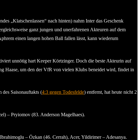
ltendes „Klatschenlassen“ nach hinten) nahm Inter das Geschenk
n vergleichsweise ganz jungen und unerfahrenen Akteuren auf dem
l Aphrem einen langen hohen Ball fallen lässt, kann wiederum
iert unnötig hart Keeper Körtzinger. Doch die beste Akteurin auf
ng Haase, um den der VfR von vielen Klubs beneidet wird, findet in
 des Saisonauftakts (
4:3 gegen Todesfelde
) entfernt, hat heute nicht 2
üzel) – Pryiomov (83. Anderson Magelhaes).
Ibrahimoglu – Özkan (46. Cerrah), Acer, Yildirimer – Adesanya.