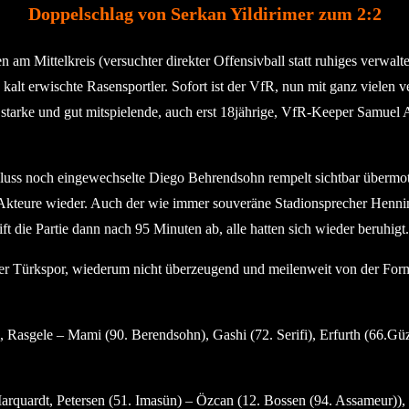
Doppelschlag von Serkan Yildirimer zum 2:2
n am Mittelkreis (versuchter direkter Offensivball statt ruhiges verwa
 kalt erwischte Rasensportler. Sofort ist der VfR, nun mit ganz viele
hin starke und gut mitspielende, auch erst 18jährige, VfR-Keeper Samue
uss noch eingewechselte Diego Behrendsohn rempelt sichtbar übermotiv
e Akteure wieder. Auch der wie immer souveräne Stadionsprecher Henni
ift die Partie dann nach 95 Minuten ab, alle hatten sich wieder beruhigt.
nter Türkspor, wiederum nicht überzeugend und meilenweit von der Form
 Rasgele – Mami (90. Berendsohn), Gashi (72. Serifi), Erfurth (66.G
rquardt, Petersen (51. Imasün) – Özcan (12. Bossen (94. Assameur)), 