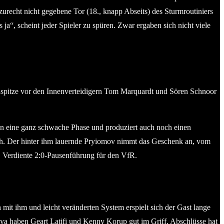
recht nicht gegebene Tor (18., knapp Abseits) des Sturmroutiniers
a“, scheint jeder Spieler zu spüren. Zwar ergaben sich nicht viele
ußspitze vor den Innenverteidigern Tom Marquardt und Sören Schnoor
un eine ganz schwache Phase und produziert auch noch einen
urch. Der hinter ihm lauernde Pryiomov nimmt das Geschenk an, vom
. Verdiente 2:0-Pausenführung für den VfR.
t ihm und leicht veränderten System erspielt sich der Gast lange
nya haben Geart Latifi und Kenny Korup gut im Griff. Abschlüsse hat