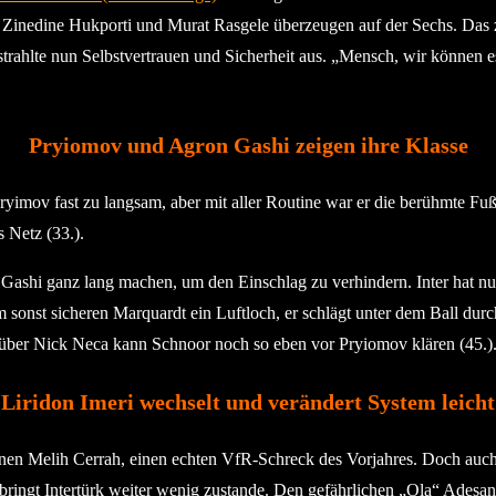
 Zinedine Hukporti und Murat Rasgele überzeugen auf der Sechs. Das zu
ahlte nun Selbstvertrauen und Sicherheit aus. „Mensch, wir können es j
Pryiomov und Agron Gashi zeigen ihre Klasse
yimov fast zu langsam, aber mit aller Routine war er die berühmte F
 Netz (33.).
 Gashi ganz lang machen, um den Einschlag zu verhindern. Inter hat n
em sonst sicheren Marquardt ein Luftloch, er schlägt unter dem Ball d
r über Nick Neca kann Schnoor noch so eben vor Pryiomov klären (45.)
Liridon Imeri wechselt und verändert System leicht
n Melih Cerrah, einen echten VfR-Schreck des Vorjahres. Doch auch mi
bringt Intertürk weiter wenig zustande. Den gefährlichen „Ola“ Adesa