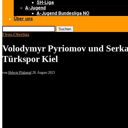
SH-Liga
A-Jugend
A-Jugend Bundesliga NO
Über uns
Suchen
Flens-Oberliga
Volodymyr Pyriomov und Serkan
Türkspor Kiel
von
Helwig Pfalzgraf
20. August 2023