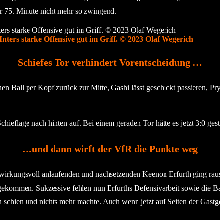
zur 75. Minute nicht mehr so zwingend.
ters starke Offensive gut im Griff. © 2023 Olaf Wegerich
Schiefes Tor verhindert Vorentscheidung …
n Ball per Kopf zurück zur Mitte, Gashi lässt geschickt passieren, Pryim
hieflage nach hinten auf. Bei einem geraden Tor hätte es jetzt 3:0 ges
…und dann wirft der VfR die Punkte weg
irkungsvoll anlaufenden und nachsetzenden Keenon Erfurth ging raus (
gekommen. Sukzessive fehlen nun Erfurths Defensivarbeit sowie die Bal
 schien und nichts mehr machte. Auch wenn jetzt auf Seiten der Gast