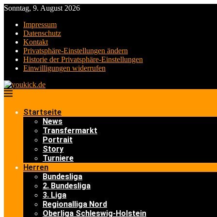
Sonntag, 9. August 2026
Impressum
Datenschutz
Kontakt
Privatsphäre-Einstellungen ändern
Historie der Privatsphäre-Einstellungen
Einwilligungen widerrufen
Startseite
News
Transfermarkt
Portrait
Story
Turniere
Herren
Bundesliga
2. Bundesliga
3. Liga
Regionalliga Nord
Oberliga Schleswig-Holstein