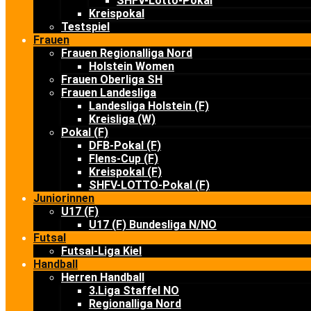
SHFV-Lotto-Pokal
Kreispokal
Testspiel
Frauen
Frauen Regionalliga Nord
Holstein Women
Frauen Oberliga SH
Frauen Landesliga
Landesliga Holstein (F)
Kreisliga (W)
Pokal (F)
DFB-Pokal (F)
Flens-Cup (F)
Kreispokal (F)
SHFV-LOTTO-Pokal (F)
Juniorinnen
U17 (F)
U17 (F) Bundesliga N/NO
Futsal
Futsal-Liga Kiel
Handball
Herren Handball
3.Liga Staffel NO
Regionalliga Nord