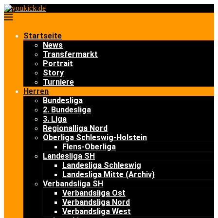
Startseite
News
Transfermarkt
Portrait
Story
Turniere
Herren
Bundesliga
2. Bundesliga
3. Liga
Regionalliga Nord
Oberliga Schleswig-Holstein
Flens-Oberliga
Landesliga SH
Landesliga Schleswig
Landesliga Mitte (Archiv)
Verbandsliga SH
Verbandsliga Ost
Verbandsliga Nord
Verbandsliga West