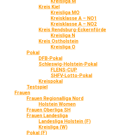
Kreisliga M
Kreis Kiel
Kreisliga MO
Kreisklasse A – NO1
Kreisklasse A – NO2
Kreis Rendsburg-Eckernförde
Kreisliga N
Kreis Ostholstein
Kreisliga O
Pokal
DFB-Pokal
Schleswig-Holstein-Pokal
FLENS-CUP
SHFV-Lotto-Pokal
Kreispokal
Testspiel
Frauen
Frauen Regionalliga Nord
Holstein Women
Frauen Oberliga SH
Frauen Landesliga
Landesliga Holstein (F)
Kreisliga (W)
Pokal (F)