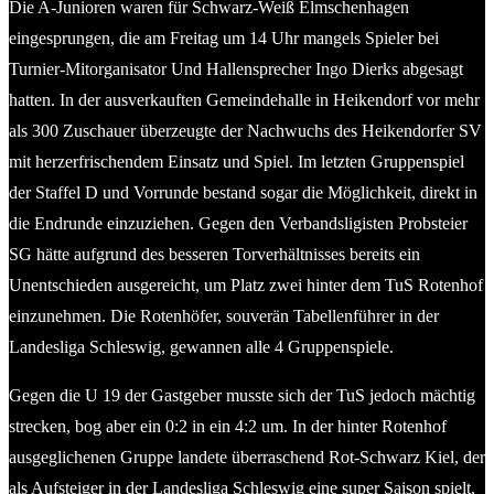
Die A-Junioren waren für Schwarz-Weiß Elmschenhagen
eingesprungen, die am Freitag um 14 Uhr mangels Spieler bei
Turnier-Mitorganisator Und Hallensprecher Ingo Dierks abgesagt
hatten. In der ausverkauften Gemeindehalle in Heikendorf vor mehr
als 300 Zuschauer überzeugte der Nachwuchs des Heikendorfer SV
mit herzerfrischendem Einsatz und Spiel. Im letzten Gruppenspiel
der Staffel D und Vorrunde bestand sogar die Möglichkeit, direkt in
die Endrunde einzuziehen. Gegen den Verbandsligisten Probsteier
SG hätte aufgrund des besseren Torverhältnisses bereits ein
Unentschieden ausgereicht, um Platz zwei hinter dem TuS Rotenhof
einzunehmen. Die Rotenhöfer, souverän Tabellenführer in der
Landesliga Schleswig, gewannen alle 4 Gruppenspiele.
Gegen die U 19 der Gastgeber musste sich der TuS jedoch mächtig
strecken, bog aber ein 0:2 in ein 4:2 um. In der hinter Rotenhof
ausgeglichenen Gruppe landete überraschend Rot-Schwarz Kiel, der
als Aufsteiger in der Landesliga Schleswig eine super Saison spielt,