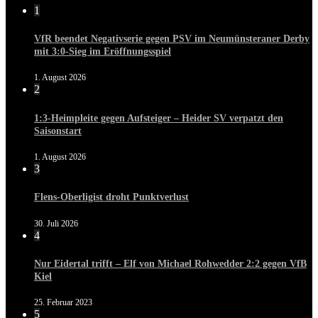
1
VfR beendet Negativserie gegen PSV im Neumünsteraner Derby
mit 3:0-Sieg im Eröffnungsspiel
1. August 2026
2
1:3-Heimpleite gegen Aufsteiger – Heider SV verpatzt den
Saisonstart
1. August 2026
3
Flens-Oberligist droht Punktverlust
30. Juli 2026
4
Nur Eidertal trifft – Elf von Michael Rohwedder 2:2 gegen VfB
Kiel
25. Februar 2023
5