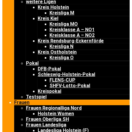
weitere Ligen
Kreis Holstein
Kreisliga M
Kreis Kiel
Kreisliga MO
Kreisklasse A – NO1
Kreisklasse A – NO2
Kreis Rendsburg-Eckernförde
Kreisliga N
Kreis Ostholstein
Kreisliga O
Pokal
DFB-Pokal
Schleswig-Holstein-Pokal
FLENS-CUP
SHFV-Lotto-Pokal
Kreispokal
Testspiel
Frauen
Frauen Regionalliga Nord
Holstein Women
Frauen Oberliga SH
Frauen Landesliga
Landesliga Holstein (F)