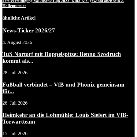
Titelverteidigung Volksbank-Cup 2023: Kilia Kiel gewinnt auch sein 2.
Hallenturnier
ähnliche Artikel
News-Ticker 2026/27
4. August 2026
TuS Nortorf mit Doppelspitze: Benno Szodruch
kommt als...
28. Juli 2026
Fußball verbindet – VfB und Phönix gemeinsam
für...
26. Juli 2026
Heimkehr an die Lohmühle: Louis Siefert im VfB-
Torwartteam
15. Juli 2026