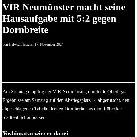
VfR Neumünster macht seine
Hausaufgabe mit 5:2 gegen
Dornbreite
von
Helwig Pfalzgraf
17. November 2024
Kevin Schulz (VfR Neumünster) umspielt gleich Keeper Nico
Heden (Dornbreite Lübeck), findet aber keinen Abnehmer. ©
2024 Olaf Wegerich
Am Sonntag empfing der VfR Neumünster, durch die Oberliga-
Ergebnisse am Samstag auf den Abstiegsplatz 14 abgerutscht, den
abgeschlagenen Tabellenletzten Dornbreite aus dem Lübecker
Stadtteil Schönböcken.
Yoshimatsu wieder dabei