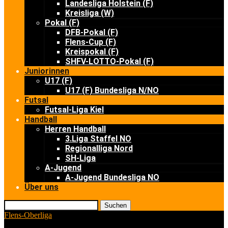
Landesliga Holstein (F)
Kreisliga (W)
Pokal (F)
DFB-Pokal (F)
Flens-Cup (F)
Kreispokal (F)
SHFV-LOTTO-Pokal (F)
Juniorinnen
U17 (F)
U17 (F) Bundesliga N/NO
Futsal
Futsal-Liga Kiel
Handball
Herren Handball
3.Liga Staffel NO
Regionalliga Nord
SH-Liga
A-Jugend
A-Jugend Bundesliga NO
Über uns
Suchen
Flens-Oberliga