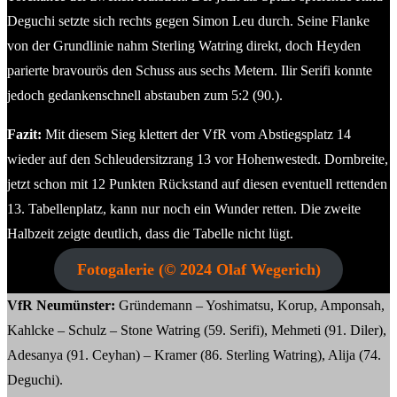
Deguchi setzte sich rechts gegen Simon Leu durch. Seine Flanke
von der Grundlinie nahm Sterling Watring direkt, doch Heyden
parierte bravourös den Schuss aus sechs Metern. Ilir Serifi konnte
jedoch gedankenschnell abstauben zum 5:2 (90.).
Fazit:
Mit diesem Sieg klettert der VfR vom Abstiegsplatz 14
wieder auf den Schleudersitzrang 13 vor Hohenwestedt. Dornbreite,
jetzt schon mit 12 Punkten Rückstand auf diesen eventuell rettenden
13. Tabellenplatz, kann nur noch ein Wunder retten. Die zweite
Halbzeit zeigte deutlich, dass die Tabelle nicht lügt.
Fotogalerie (© 2024 Olaf Wegerich)
VfR
Neumünster
:
Gründemann – Yoshimatsu, Korup, Amponsah,
Kahlcke – Schulz – Stone Watring (59. Serifi), Mehmeti (91. Diler),
Adesanya (91. Ceyhan) – Kramer (86. Sterling Watring), Alija (74.
Deguchi).