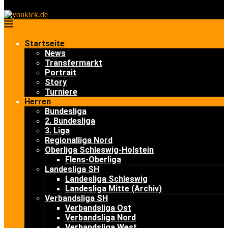
Startseite
News
Transfermarkt
Portrait
Story
Turniere
Herren
Bundesliga
2. Bundesliga
3. Liga
Regionalliga Nord
Oberliga Schleswig-Holstein
Flens-Oberliga
Landesliga SH
Landesliga Schleswig
Landesliga Mitte (Archiv)
Verbandsliga SH
Verbandsliga Ost
Verbandsliga Nord
Verbandsliga West