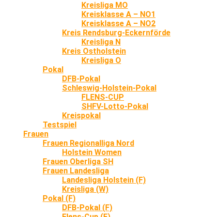
Kreisliga MO
Kreisklasse A – NO1
Kreisklasse A – NO2
Kreis Rendsburg-Eckernförde
Kreisliga N
Kreis Ostholstein
Kreisliga O
Pokal
DFB-Pokal
Schleswig-Holstein-Pokal
FLENS-CUP
SHFV-Lotto-Pokal
Kreispokal
Testspiel
Frauen
Frauen Regionalliga Nord
Holstein Women
Frauen Oberliga SH
Frauen Landesliga
Landesliga Holstein (F)
Kreisliga (W)
Pokal (F)
DFB-Pokal (F)
Flens-Cup (F)