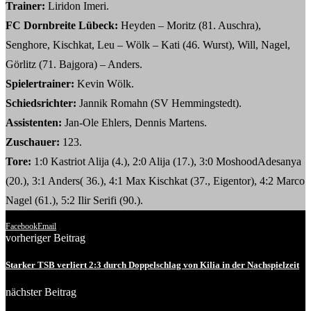
Trainer:
Liridon Imeri.
FC D
ornbreite Lübeck
:
Heyden – Moritz (81. Auschra),
Senghore, Kischkat, Leu – Wölk – Kati (46. Wurst), Will, Nagel,
Görlitz (71. Bajgora) – Anders.
Spielertrainer:
Kevin Wölk.
Schiedsrichter:
Jannik Romahn (SV Hemmingstedt).
Assistenten:
Jan-Ole Ehlers, Dennis Martens.
Zuschauer:
123.
Tore:
1:0 Kastriot Alija (4.), 2:0 Alija (17.), 3:0 MoshoodAdesanya
(20.), 3:1 Anders( 36.), 4:1 Max Kischkat (37., Eigentor), 4:2 Marco
Nagel (61.), 5:2 Ilir Serifi (90.).
Facebook
Email
vorheriger Beitrag
Starker TSB verliert 2:3 durch Doppelschlag von Kilia in der Nachspielzeit
nächster Beitrag