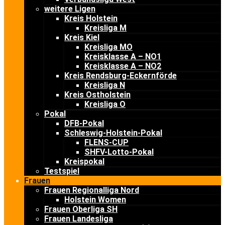
weitere Ligen
Kreis Holstein
Kreisliga M
Kreis Kiel
Kreisliga MO
Kreisklasse A – NO1
Kreisklasse A – NO2
Kreis Rendsburg-Eckernförde
Kreisliga N
Kreis Ostholstein
Kreisliga O
Pokal
DFB-Pokal
Schleswig-Holstein-Pokal
FLENS-CUP
SHFV-Lotto-Pokal
Kreispokal
Testspiel
Frauen
Frauen Regionalliga Nord
Holstein Women
Frauen Oberliga SH
Frauen Landesliga