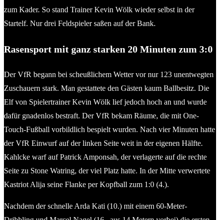
zum Kader. So stand Trainer Kevin Wölk wieder selbst in der
Startelf. Nur drei Feldspieler saßen auf der Bank.
Rasensport mit ganz starken 20 Minuten zum 3:0
Der VfR begann bei scheußlichem Wetter vor nur 123 unentwegten
Zuschauern stark. Man gestattete den Gästen kaum Ballbesitz. Die
Elf von Spielertrainer Kevin Wölk lief jedoch hoch an und wurde
dafür gnadenlos bestraft. Der VfR bekam Räume, die mit One-
Touch-Fußball vorbildlich bespielt wurden. Nach vier Minuten hatte
der VfR Einwurf auf der linken Seite weit in der eigenen Hälfte.
Kahlcke warf auf Patrick Amponsah, der verlagerte auf die rechte
Seite zu Stone Watring, der viel Platz hatte. In der Mitte verwertete
Kastriot Alija seine Flanke per Kopfball zum 1:0 (4.).
Nachdem der schnelle Arda Kati (10.) mit einem 60-Meter-
Dribbling und Marcel Nagel (16., aus 14 Metern vorbei) die ersten