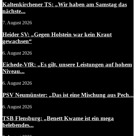
Kaltenkirchener TS: „Wir haben am Samstag das
nächste...
7. August 2026
Heider SV: „Gegen Holstein war kein Kraut
gewachsen“
6. August 2026
Eichede-VfR: „Es gilt, unsere Leistungen auf hohem
Niveau...
6. August 2026
PSV Neumünster: „Das ist eine Mischung aus Pech...
6. August 2026
TSB Flensburg: „Benett Kwame ist ein mega
belebendes...