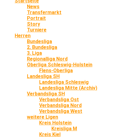
Startseite
News
Transfermarkt
Portrait
Story
Turniere
Herren
Bundesliga
2. Bundesliga
3. Liga
Regionalliga Nord
Oberliga Schleswig-Holstein
Flens-Oberliga
Landesliga SH
Landesliga Schleswig
Landesliga Mitte (Archiv)
Verbandsliga SH
Verbandsliga Ost
Verbandsliga Nord
Verbandsliga West
weitere Ligen
Kreis Holstein
Kreisliga M
Kreis Kiel