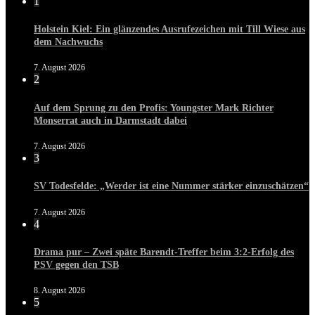
1
Holstein Kiel: Ein glänzendes Ausrufezeichen mit Till Wiese aus
dem Nachwuchs
7. August 2026
2
Auf dem Sprung zu den Profis: Youngster Mark Richter
Monserrat auch in Darmstadt dabei
7. August 2026
3
SV Todesfelde: „Werder ist eine Nummer stärker einzuschätzen“
7. August 2026
4
Drama pur – Zwei späte Barendt-Treffer beim 3:2-Erfolg des
PSV gegen den TSB
8. August 2026
5