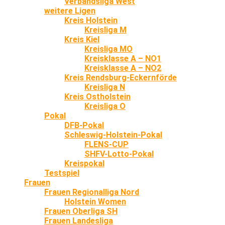
Verbandsliga West
weitere Ligen
Kreis Holstein
Kreisliga M
Kreis Kiel
Kreisliga MO
Kreisklasse A – NO1
Kreisklasse A – NO2
Kreis Rendsburg-Eckernförde
Kreisliga N
Kreis Ostholstein
Kreisliga O
Pokal
DFB-Pokal
Schleswig-Holstein-Pokal
FLENS-CUP
SHFV-Lotto-Pokal
Kreispokal
Testspiel
Frauen
Frauen Regionalliga Nord
Holstein Women
Frauen Oberliga SH
Frauen Landesliga