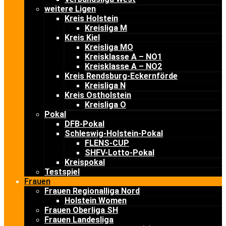
weitere Ligen
Kreis Holstein
Kreisliga M
Kreis Kiel
Kreisliga MO
Kreisklasse A – NO1
Kreisklasse A – NO2
Kreis Rendsburg-Eckernförde
Kreisliga N
Kreis Ostholstein
Kreisliga O
Pokal
DFB-Pokal
Schleswig-Holstein-Pokal
FLENS-CUP
SHFV-Lotto-Pokal
Kreispokal
Testspiel
Frauen
Frauen Regionalliga Nord
Holstein Women
Frauen Oberliga SH
Frauen Landesliga