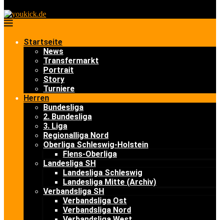
Startseite
News
Transfermarkt
Portrait
Story
Turniere
Herren
Bundesliga
2. Bundesliga
3. Liga
Regionalliga Nord
Oberliga Schleswig-Holstein
Flens-Oberliga
Landesliga SH
Landesliga Schleswig
Landesliga Mitte (Archiv)
Verbandsliga SH
Verbandsliga Ost
Verbandsliga Nord
Verbandsliga West