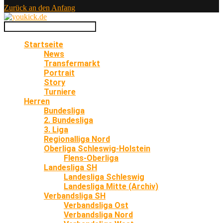
Zurück an den Anfang
Startseite
News
Transfermarkt
Portrait
Story
Turniere
Herren
Bundesliga
2. Bundesliga
3. Liga
Regionalliga Nord
Oberliga Schleswig-Holstein
Flens-Oberliga
Landesliga SH
Landesliga Schleswig
Landesliga Mitte (Archiv)
Verbandsliga SH
Verbandsliga Ost
Verbandsliga Nord