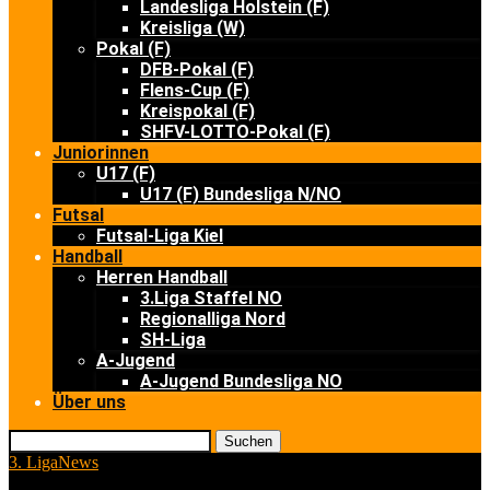
Landesliga Holstein (F)
Kreisliga (W)
Pokal (F)
DFB-Pokal (F)
Flens-Cup (F)
Kreispokal (F)
SHFV-LOTTO-Pokal (F)
Juniorinnen
U17 (F)
U17 (F) Bundesliga N/NO
Futsal
Futsal-Liga Kiel
Handball
Herren Handball
3.Liga Staffel NO
Regionalliga Nord
SH-Liga
A-Jugend
A-Jugend Bundesliga NO
Über uns
Suchen
3. Liga
News