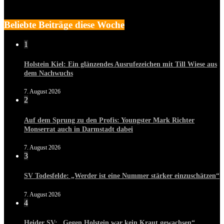
Beliebte Beiträge diese Woche
1
Holstein Kiel: Ein glänzendes Ausrufezeichen mit Till Wiese aus
dem Nachwuchs
7. August 2026
2
Auf dem Sprung zu den Profis: Youngster Mark Richter
Monserrat auch in Darmstadt dabei
7. August 2026
3
SV Todesfelde: „Werder ist eine Nummer stärker einzuschätzen“
7. August 2026
4
Heider SV: „Gegen Holstein war kein Kraut gewachsen“