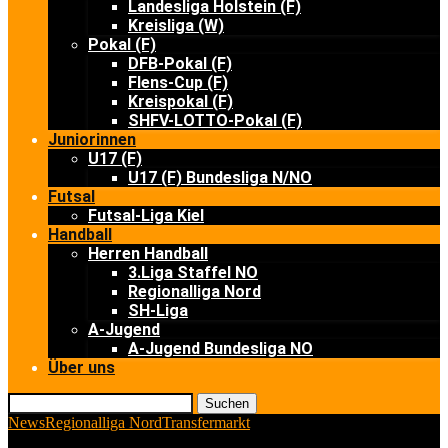
Landesliga Holstein (F)
Kreisliga (W)
Pokal (F)
DFB-Pokal (F)
Flens-Cup (F)
Kreispokal (F)
SHFV-LOTTO-Pokal (F)
Juniorinnen
U17 (F)
U17 (F) Bundesliga N/NO
Futsal
Futsal-Liga Kiel
Handball
Herren Handball
3.Liga Staffel NO
Regionalliga Nord
SH-Liga
A-Jugend
A-Jugend Bundesliga NO
Über uns
Suchen
News
Regionalliga Nord
Transfermarkt