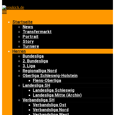
Startseite
News
Transfermarkt
Portrait
Story
Turniere
Herren
Bundesliga
2. Bundesliga
3. Liga
Regionalliga Nord
Oberliga Schleswig-Holstein
Flens-Oberliga
Landesliga SH
Landesliga Schleswig
Landesliga Mitte (Archiv)
Verbandsliga SH
Verbandsliga Ost
Verbandsliga Nord
Verbandsliga West