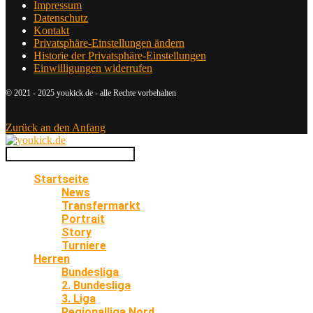
Impressum
Datenschutz
Kontakt
Privatsphäre-Einstellungen ändern
Historie der Privatsphäre-Einstellungen
Einwilligungen widerrufen
© 2021 - 2025 youkick.de - alle Rechte vorbehalten
Zurück an den Anfang
Startseite
News
Transfermarkt
Portrait
Story
Turniere
Herren
Bundesliga
2. Bundesliga
3. Liga
Regionalliga Nord