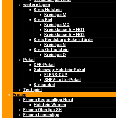
weitere Ligen
Kreis Holstein
Kreisliga M
Kreis Kiel
Kreisliga MO
Kreisklasse A – NO1
Kreisklasse A – NO2
Kreis Rendsburg-Eckernförde
Kreisliga N
Kreis Ostholstein
Kreisliga O
Pokal
DFB-Pokal
Schleswig-Holstein-Pokal
FLENS-CUP
SHFV-Lotto-Pokal
Kreispokal
Testspiel
Frauen
Frauen Regionalliga Nord
Holstein Women
Frauen Oberliga SH
Frauen Landesliga