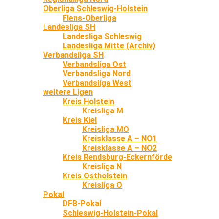
Oberliga Schleswig-Holstein
Flens-Oberliga
Landesliga SH
Landesliga Schleswig
Landesliga Mitte (Archiv)
Verbandsliga SH
Verbandsliga Ost
Verbandsliga Nord
Verbandsliga West
weitere Ligen
Kreis Holstein
Kreisliga M
Kreis Kiel
Kreisliga MO
Kreisklasse A – NO1
Kreisklasse A – NO2
Kreis Rendsburg-Eckernförde
Kreisliga N
Kreis Ostholstein
Kreisliga O
Pokal
DFB-Pokal
Schleswig-Holstein-Pokal