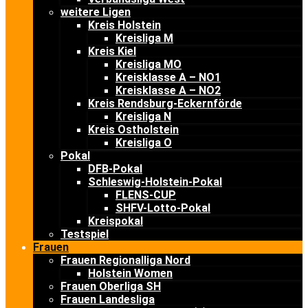
weitere Ligen
Kreis Holstein
Kreisliga M
Kreis Kiel
Kreisliga MO
Kreisklasse A – NO1
Kreisklasse A – NO2
Kreis Rendsburg-Eckernförde
Kreisliga N
Kreis Ostholstein
Kreisliga O
Pokal
DFB-Pokal
Schleswig-Holstein-Pokal
FLENS-CUP
SHFV-Lotto-Pokal
Kreispokal
Testspiel
Frauen
Frauen Regionalliga Nord
Holstein Women
Frauen Oberliga SH
Frauen Landesliga