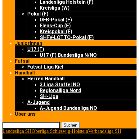
Landesliga Holstein (F)
Kreisliga (W)
Pokal (F)
DFB-Pokal (F)
Flens-Cup (F)
Kreispokal (F)
SHFV-LOTTO-Pokal (F)
Juniorinnen
U17 (F)
U17 (F) Bundesliga N/NO
Futsal
Futsal-Liga Kiel
Handball
Herren Handball
3.Liga Staffel NO
Regionalliga Nord
SH-Liga
A-Jugend
A-Jugend Bundesliga NO
Über uns
Suchen
Landesliga SH
Oberliga Schleswig-Holstein
Verbandsliga SH