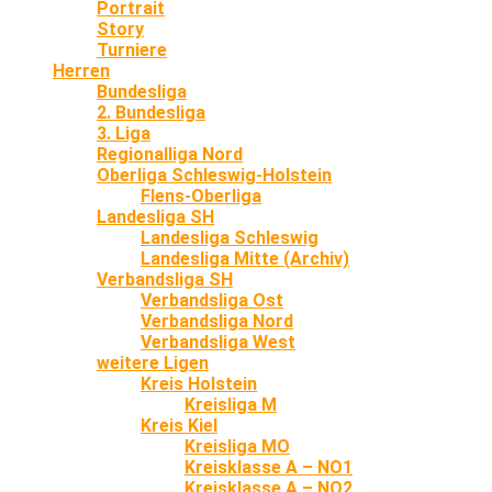
Portrait
Story
Turniere
Herren
Bundesliga
2. Bundesliga
3. Liga
Regionalliga Nord
Oberliga Schleswig-Holstein
Flens-Oberliga
Landesliga SH
Landesliga Schleswig
Landesliga Mitte (Archiv)
Verbandsliga SH
Verbandsliga Ost
Verbandsliga Nord
Verbandsliga West
weitere Ligen
Kreis Holstein
Kreisliga M
Kreis Kiel
Kreisliga MO
Kreisklasse A – NO1
Kreisklasse A – NO2