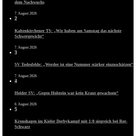
dem Nachwuchs
7. August 2026
2
Kaltenkirchener TS: „Wir haben am Samstag das nächste
Schwergewicht“
7. August 2026
3
SV Todesfelde: „Werder ist eine Nummer stärker einzuschätzen“
7. August 2026
4
Heider SV: „Gegen Holstein war kein Kraut gewachsen“
6. August 2026
5
Kronshagen im Kieler Derbykampf mit 1:0 siegreich bei Rot-
Schwarz