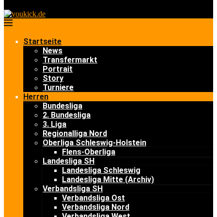
Startseite
News
Transfermarkt
Portrait
Story
Turniere
Herren
Bundesliga
2. Bundesliga
3. Liga
Regionalliga Nord
Oberliga Schleswig-Holstein
Flens-Oberliga
Landesliga SH
Landesliga Schleswig
Landesliga Mitte (Archiv)
Verbandsliga SH
Verbandsliga Ost
Verbandsliga Nord
Verbandsliga West