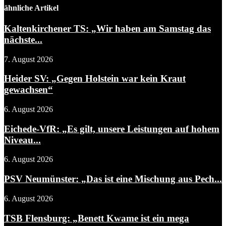
ähnliche Artikel
Kaltenkirchener TS: „Wir haben am Samstag das
nächste...
7. August 2026
Heider SV: „Gegen Holstein war kein Kraut
gewachsen“
6. August 2026
Eichede-VfR: „Es gilt, unsere Leistungen auf hohem
Niveau...
6. August 2026
PSV Neumünster: „Das ist eine Mischung aus Pech...
6. August 2026
TSB Flensburg: „Benett Kwame ist ein mega