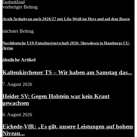
Facebook
Email
vorheriger Beitrag
Araik Arshakyan auch 2026/27 mit Lila-Weiß im Herz und auf dem Rasen
nächster Beitrag
Norddeutsche U19-Futsalmeisterschaft 2026: Showdown in Hamburgs CU-
Arena
ähnliche Artikel
Kaltenkirchener TS – Wir haben am Samstag das...
7. August 2026
Heider SV: Gegen Holstein war kein Kraut
gewachsen
6. August 2026
Eichede-VfR: „Es gilt, unsere Leistungen auf hohem
Niveau...