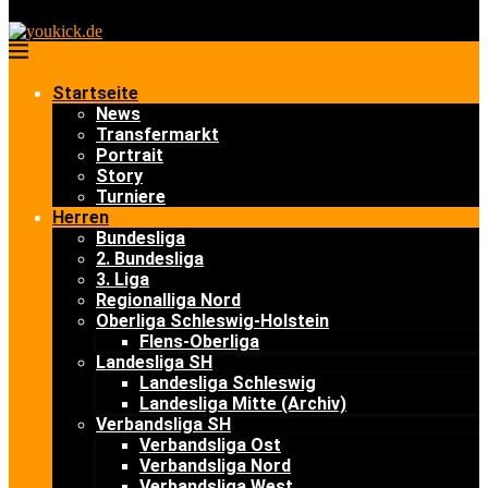
Startseite
News
Transfermarkt
Portrait
Story
Turniere
Herren
Bundesliga
2. Bundesliga
3. Liga
Regionalliga Nord
Oberliga Schleswig-Holstein
Flens-Oberliga
Landesliga SH
Landesliga Schleswig
Landesliga Mitte (Archiv)
Verbandsliga SH
Verbandsliga Ost
Verbandsliga Nord
Verbandsliga West