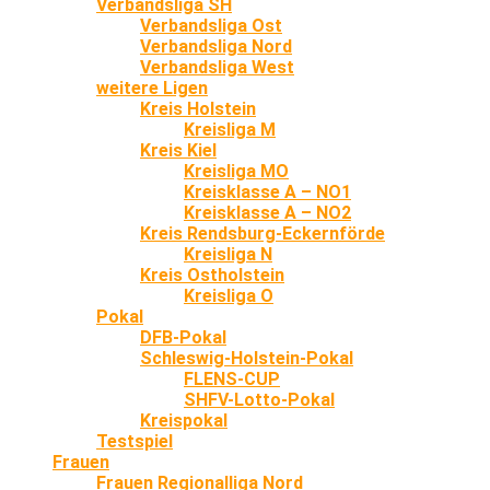
Verbandsliga SH
Verbandsliga Ost
Verbandsliga Nord
Verbandsliga West
weitere Ligen
Kreis Holstein
Kreisliga M
Kreis Kiel
Kreisliga MO
Kreisklasse A – NO1
Kreisklasse A – NO2
Kreis Rendsburg-Eckernförde
Kreisliga N
Kreis Ostholstein
Kreisliga O
Pokal
DFB-Pokal
Schleswig-Holstein-Pokal
FLENS-CUP
SHFV-Lotto-Pokal
Kreispokal
Testspiel
Frauen
Frauen Regionalliga Nord