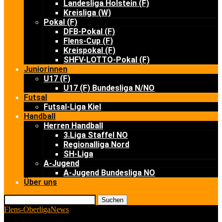
Landesliga Holstein (F)
Kreisliga (W)
Pokal (F)
DFB-Pokal (F)
Flens-Cup (F)
Kreispokal (F)
SHFV-LOTTO-Pokal (F)
Juniorinnen
U17 (F)
U17 (F) Bundesliga N/NO
Futsal
Futsal-Liga Kiel
Handball
Herren Handball
3.Liga Staffel NO
Regionalliga Nord
SH-Liga
A-Jugend
A-Jugend Bundesliga NO
Über uns
Suchen
Flens-Oberliga
News