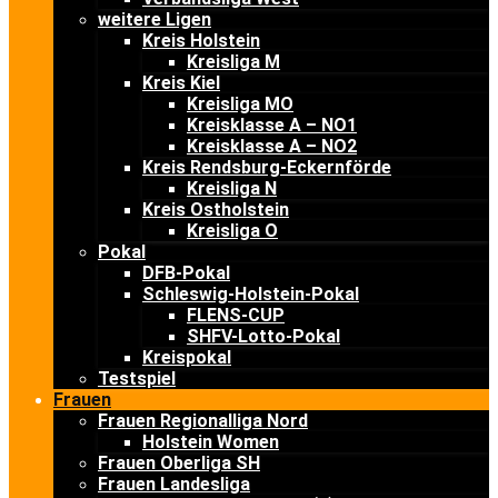
weitere Ligen
Kreis Holstein
Kreisliga M
Kreis Kiel
Kreisliga MO
Kreisklasse A – NO1
Kreisklasse A – NO2
Kreis Rendsburg-Eckernförde
Kreisliga N
Kreis Ostholstein
Kreisliga O
Pokal
DFB-Pokal
Schleswig-Holstein-Pokal
FLENS-CUP
SHFV-Lotto-Pokal
Kreispokal
Testspiel
Frauen
Frauen Regionalliga Nord
Holstein Women
Frauen Oberliga SH
Frauen Landesliga