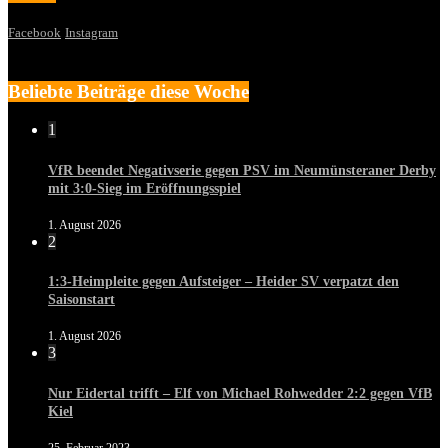
Facebook
Instagram
Beliebte Beiträge diese Woche
1
VfR beendet Negativserie gegen PSV im Neumünsteraner Derby
mit 3:0-Sieg im Eröffnungsspiel
1. August 2026
2
1:3-Heimpleite gegen Aufsteiger – Heider SV verpatzt den
Saisonstart
1. August 2026
3
Nur Eidertal trifft – Elf von Michael Rohwedder 2:2 gegen VfB
Kiel
25. Februar 2023