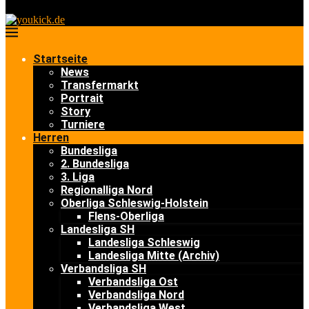
Startseite
News
Transfermarkt
Portrait
Story
Turniere
Herren
Bundesliga
2. Bundesliga
3. Liga
Regionalliga Nord
Oberliga Schleswig-Holstein
Flens-Oberliga
Landesliga SH
Landesliga Schleswig
Landesliga Mitte (Archiv)
Verbandsliga SH
Verbandsliga Ost
Verbandsliga Nord
Verbandsliga West