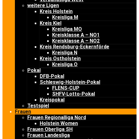
weitere Ligen
Kreis Holstein
Kreisliga M
Kreis Kiel
Kreisliga MO
Kreisklasse A – NO1
Kreisklasse A – NO2
Kreis Rendsburg-Eckernförde
Kreisliga N
Kreis Ostholstein
Kreisliga O
Pokal
DFB-Pokal
Schleswig-Holstein-Pokal
FLENS-CUP
SHFV-Lotto-Pokal
Kreispokal
Testspiel
Frauen
Frauen Regionalliga Nord
Holstein Women
Frauen Oberliga SH
Frauen Landesliga