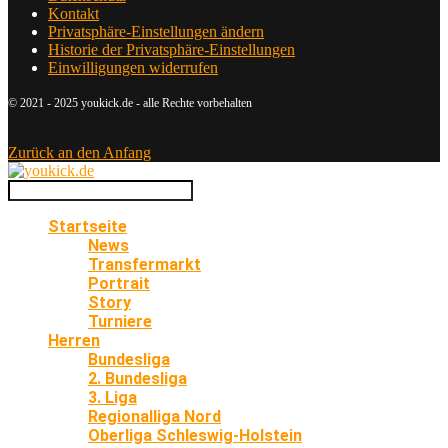
Kontakt
Privatsphäre-Einstellungen ändern
Historie der Privatsphäre-Einstellungen
Einwilligungen widerrufen
© 2021 - 2025 youkick.de - alle Rechte vorbehalten
Zurück an den Anfang
Startseite
News
Transfermarkt
Portrait
Story
Turniere
Herren
Bundesliga
2. Bundesliga
3. Liga
Regionalliga Nord
Oberliga Schleswig-Holstein