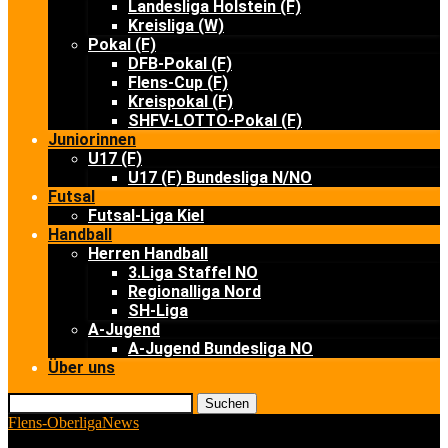
Landesliga Holstein (F)
Kreisliga (W)
Pokal (F)
DFB-Pokal (F)
Flens-Cup (F)
Kreispokal (F)
SHFV-LOTTO-Pokal (F)
Juniorinnen
U17 (F)
U17 (F) Bundesliga N/NO
Futsal
Futsal-Liga Kiel
Handball
Herren Handball
3.Liga Staffel NO
Regionalliga Nord
SH-Liga
A-Jugend
A-Jugend Bundesliga NO
Über uns
Suchen
Flens-Oberliga
News