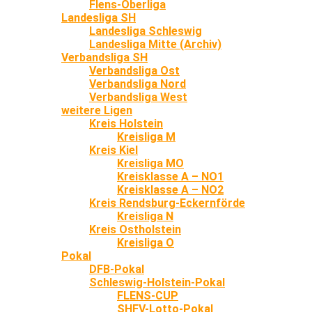
Flens-Oberliga
Landesliga SH
Landesliga Schleswig
Landesliga Mitte (Archiv)
Verbandsliga SH
Verbandsliga Ost
Verbandsliga Nord
Verbandsliga West
weitere Ligen
Kreis Holstein
Kreisliga M
Kreis Kiel
Kreisliga MO
Kreisklasse A – NO1
Kreisklasse A – NO2
Kreis Rendsburg-Eckernförde
Kreisliga N
Kreis Ostholstein
Kreisliga O
Pokal
DFB-Pokal
Schleswig-Holstein-Pokal
FLENS-CUP
SHFV-Lotto-Pokal