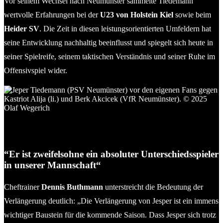
Vor seinem Wechsel nach Neumünster sammelte Tiedemann
wertvolle Erfahrungen bei der
U23 von Holstein Kiel
sowie beim
Heider SV
. Die Zeit in diesen leistungsorientierten Umfeldern hat
seine Entwicklung nachhaltig beeinflusst und spiegelt sich heute in
seiner Spielreife, seinem taktischen Verständnis und seiner Ruhe im
Offensivspiel wider.
Jeper Tiedemann (PSV Neumünster) vor den eigenen Fans
gegen Kastriot Alija (li.) und Berk Akcicek (VfR Neumünster).
© 2025 Olaf Wegerich
“Er ist zweifelsohne ein absoluter Unterschiedsspieler
in unserer Mannschaft“
Cheftrainer
Dennis Buthmann
unterstreicht die Bedeutung der
Verlängerung deutlich: „Die Verlängerung von Jesper ist ein immens
wichtiger Baustein für die kommende Saison. Dass Jesper sich trotz