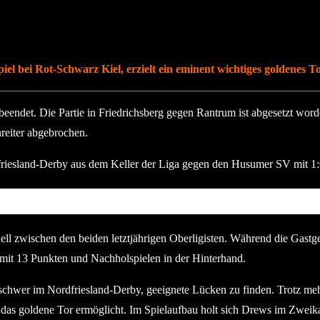
l bei Rot-Schwarz Kiel, erzielt ein eminent wichtiges goldenes To
 beendet. Die Partie in Friedrichsberg gegen Rantrum ist abgesetzt w
nreiter abgebrochen.
iesland-Derby aus dem Keller der Liga gegen den Husumer SV mit 1:0 
ll zwischen den beiden letztjährigen Oberligisten. Während die Gastg
mit 13 Punkten und Nachholspielen in der Hinterhand.
schwer im Nordfriesland-Derby, geeignete Lücken zu finden. Trotz m
as das goldene Tor ermöglicht. Im Spielaufbau holt sich Drews im Zwe