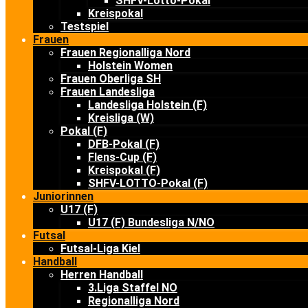
SHFV-Lotto-Pokal
Kreispokal
Testspiel
Frauen
Frauen Regionalliga Nord
Holstein Women
Frauen Oberliga SH
Frauen Landesliga
Landesliga Holstein (F)
Kreisliga (W)
Pokal (F)
DFB-Pokal (F)
Flens-Cup (F)
Kreispokal (F)
SHFV-LOTTO-Pokal (F)
Juniorinnen
U17 (F)
U17 (F) Bundesliga N/NO
Futsal
Futsal-Liga Kiel
Handball
Herren Handball
3.Liga Staffel NO
Regionalliga Nord