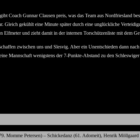
 gibt Coach Gunnar Clausen preis, was das Team aus Nordfriesland b
hr. Gleich gekühlt eine Minute später durch eine unglückliche Verteid
Elfmeter und zieht damit in der internen Torschützenliste mit dem Gef
t schaffen zwischen uns und Slesvig. Aber ein Unentschieden dann nach 
eine Mannschaft wenigstens der 7-Punkte-Abstand zu den Schleswiger
79. Momme Petersen) – Schickedanz (61. Adomeit), Henrik Möllgaard –