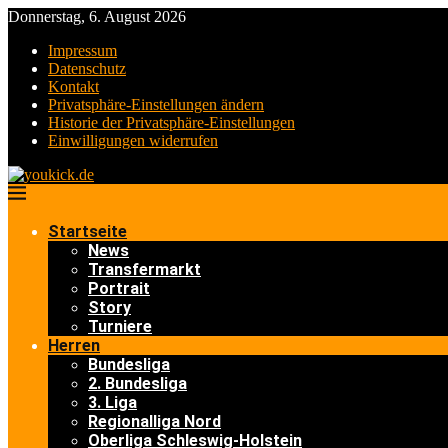
Donnerstag, 6. August 2026
Impressum
Datenschutz
Kontakt
Privatsphäre-Einstellungen ändern
Historie der Privatsphäre-Einstellungen
Einwilligungen widerrufen
Startseite
News
Transfermarkt
Portrait
Story
Turniere
Herren
Bundesliga
2. Bundesliga
3. Liga
Regionalliga Nord
Oberliga Schleswig-Holstein