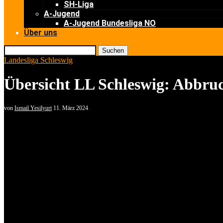
SH-Liga
A-Jugend
A-Jugend Bundesliga NO
Über uns
Suchen
Landesliga Schleswig
Übersicht LL Schleswig: Abbruch
von
Ismail Yesilyurt
11. März 2024