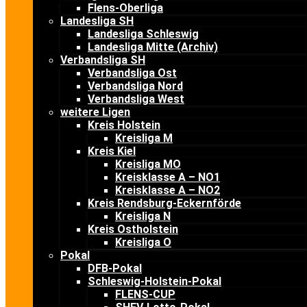
Flens-Oberliga
Landesliga SH
Landesliga Schleswig
Landesliga Mitte (Archiv)
Verbandsliga SH
Verbandsliga Ost
Verbandsliga Nord
Verbandsliga West
weitere Ligen
Kreis Holstein
Kreisliga M
Kreis Kiel
Kreisliga MO
Kreisklasse A – NO1
Kreisklasse A – NO2
Kreis Rendsburg-Eckernförde
Kreisliga N
Kreis Ostholstein
Kreisliga O
Pokal
DFB-Pokal
Schleswig-Holstein-Pokal
FLENS-CUP