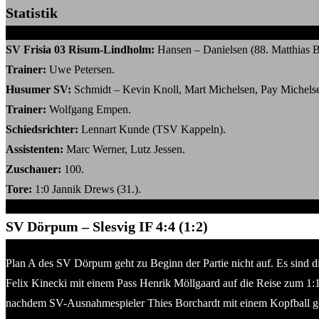
Statistik
SV Frisia 03 Risum-Lindholm:
Hansen – Danielsen (88. Matthias B
Trainer:
Uwe Petersen.
Husumer SV:
Schmidt – Kevin Knoll, Mart Michelsen, Pay Michelse
Trainer:
Wolfgang Empen.
Schiedsrichter:
Lennart Kunde (TSV Kappeln).
Assistenten:
Marc Werner, Lutz Jessen.
Zuschauer:
100.
Tore:
1:0 Jannik Drews (31.).
SV Dörpum – Slesvig IF 4:4 (1:2)
Plan A des SV Dörpum geht zu Beginn der Partie nicht auf. Es sind die
Felix Kinecki mit einem Pass Henrik Möllgaard auf die Reise zum 1:1 s
nachdem SV-Ausnahmespieler Thies Borchardt mit einem Kopfball gege