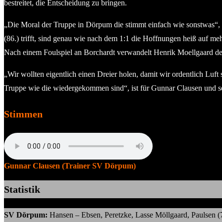
bestreitet, die Entscheidung zu bringen.
„Die Moral der Truppe in Dörpum die stimmt einfach wie sonstwas“,
(86.) trifft, sind genau wie nach dem 1:1 die Hoffnungen heiß auf me
Nach einem Foulspiel an Borchardt verwandelt Henrik Moellgaard den 
„Wir wollten eigentlich einen Dreier holen, damit wir ordentlich Luf
Truppe wie die wiedergekommen sind“, ist für Gunnar Clausen und s
Stimmen
Gunnar Clausen (Trainer SV Dörpum)
Statistik
SV Dörpum:
Hansen – Ebsen, Peretzke, Lasse Möllgaard, Paulsen (