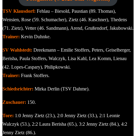
TSV Klausdorf:
Fehlau – Biesold, Paustian (89. Thomas),
Wensien, Rose (59. Schumacher), Zietz (46. Kaschner), Thedens
(71. Zietz), Vetter (46. Sandmann), Arend, Grußendorf, Jakubowski.
Trainer:
Kevin Duhnke.
SV Wahlstedt:
Dreekmann – Emilie Stoffers, Peters, Geiselberger,
Berisha, Paula Stoffers, Walczyk, Lisa Kahl, Lea Komm, Lienau
(42. Lopes-Caspary), Philipkowski.
Trainer:
Frank Stoffers.
Schiedsrichter:
Mirka Derlin (TSV Dahme).
Zuschauer:
150.
Tore:
1:0 Jenny Zietz (23.), 2:0 Jenny Zietz (33.), 2:1 Leonie
Walczyk (53.), 2:2 Laura Berisha (65.), 3:2 Jenny Zietz (84.), 4:2
Jenny Zietz (86.).