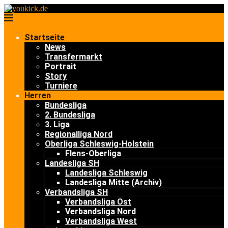
Startseite
News
Transfermarkt
Portrait
Story
Turniere
Herren
Bundesliga
2. Bundesliga
3. Liga
Regionalliga Nord
Oberliga Schleswig-Holstein
Flens-Oberliga
Landesliga SH
Landesliga Schleswig
Landesliga Mitte (Archiv)
Verbandsliga SH
Verbandsliga Ost
Verbandsliga Nord
Verbandsliga West