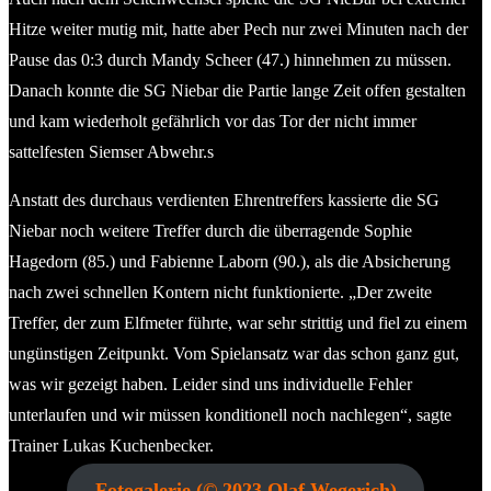
Hitze weiter mutig mit, hatte aber Pech nur zwei Minuten nach der
Pause das 0:3 durch Mandy Scheer (47.) hinnehmen zu müssen.
Danach konnte die SG Niebar die Partie lange Zeit offen gestalten
und kam wiederholt gefährlich vor das Tor der nicht immer
sattelfesten Siemser Abwehr.s
Anstatt des durchaus verdienten Ehrentreffers kassierte die SG
Niebar noch weitere Treffer durch die überragende Sophie
Hagedorn (85.) und Fabienne Laborn (90.), als die Absicherung
nach zwei schnellen Kontern nicht funktionierte. „Der zweite
Treffer, der zum Elfmeter führte, war sehr strittig und fiel zu einem
ungünstigen Zeitpunkt. Vom Spielansatz war das schon ganz gut,
was wir gezeigt haben. Leider sind uns individuelle Fehler
unterlaufen und wir müssen konditionell noch nachlegen“, sagte
Trainer Lukas Kuchenbecker.
Fotogalerie (© 2023 Olaf Wegerich)