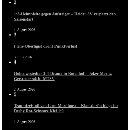
2
1:3-Heimpleite gegen Aufsteiger – Heider SV verpatzt den
Saisonstart
1. August 2026
3
Flens-Oberligist droht Punktverlust
30. Juli 2026
4
Hohenwestedter 3:4-Drama in Rotenhof – Joker Moritz
Gersteuer sticht MTSV
2. August 2026
5
Traumfreistoß von Leon Mordhorst – Klausdorf schlägt im
Derby Rot-Schwarz Kiel 1:0
1. August 2026