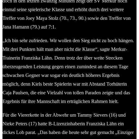
doch in den letzten zwanzig Minuten zeigt der SV Merkur noch
einmal seine spielerische Klasse und erhöht durch drei weitere
Treffer von Joey Maya Stolz (70., 73., 90.) sowie den Treffer von
Jana Hamann (79.) auf 7:1.
„Ich bin sehr zufrieden. Wir wollen den Sieg nicht zu hoch hängen.
Mit drei Punkten hält man aber nicht die Klasse“, sagte Merkur-
Trainerin Franziska Lähn. Denn trotz der über weite Strecken
überzeugenden Leistung gegen einen zumindest an diesem Tage
schwachen Gegner war sogar ein deutlich höheres Ergebnis
möglich, denn Kiels beste Spielerin war mit Abstand Torhüterin
Caja Paulsen, die eine Vielzahl von tollen Paraden zeigte und das
Ergebnis für ihre Mannschaft im erträglichen Rahmen hielt.
Für die Viererkette in der Abwehr um Tammy Sievers (16) und
Nieke Peters (17) hatte B-Lizenzinhaberin Franziska Lähn ein
dickes Lob parat. „Das haben die heute sehr gut gemacht „Einziger