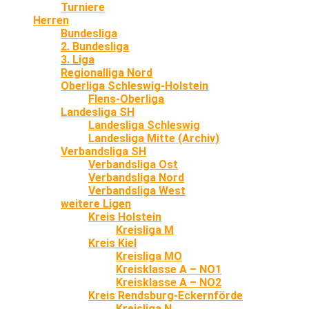
Turniere
Herren
Bundesliga
2. Bundesliga
3. Liga
Regionalliga Nord
Oberliga Schleswig-Holstein
Flens-Oberliga
Landesliga SH
Landesliga Schleswig
Landesliga Mitte (Archiv)
Verbandsliga SH
Verbandsliga Ost
Verbandsliga Nord
Verbandsliga West
weitere Ligen
Kreis Holstein
Kreisliga M
Kreis Kiel
Kreisliga MO
Kreisklasse A – NO1
Kreisklasse A – NO2
Kreis Rendsburg-Eckernförde
Kreisliga N