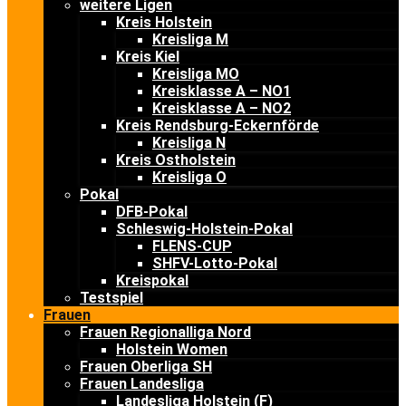
weitere Ligen
Kreis Holstein
Kreisliga M
Kreis Kiel
Kreisliga MO
Kreisklasse A – NO1
Kreisklasse A – NO2
Kreis Rendsburg-Eckernförde
Kreisliga N
Kreis Ostholstein
Kreisliga O
Pokal
DFB-Pokal
Schleswig-Holstein-Pokal
FLENS-CUP
SHFV-Lotto-Pokal
Kreispokal
Testspiel
Frauen
Frauen Regionalliga Nord
Holstein Women
Frauen Oberliga SH
Frauen Landesliga
Landesliga Holstein (F)