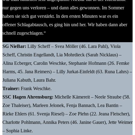
nur gegen uns verloren – und dann alles gewonnen. Im Sommer
haben sie sich gut verstärkt. In den ersten Minuten war es ein
offener Schlagabtausch, es ging hin und her. Wir haben dann aber
schnell zugeschlagen.“
SG NieBar:
Lilly Scheff – Svea Möller (46. Lara Pahl), Viola
Scheff, Christin Engellandt, Lia Mohrdieck (Sarah Nicklaus) –
Alina Ecberger, Carolin Weschke, Stephanie Hofmann (26. Femke
Harms, 45. Jana Reimers) – Lilly Jurkat-Einfeldt (63. Runa Lahrs) –
Juliana Kabuth, Laura Bahr.
Trainer:
Frank Weschke.
SSC Hagen Ahrensburg:
Michelle Kämereit – Neele Straube (58.
Zoe Thaleiser), Marleen Jelonek, Fenja Bannach, Lea Bantin –
Rieke Ehlers (61. Svenja Riesel) – Zoe Plehn (22. Jeana Fleischer),
Charlotte Pohlmann, Annika Peters (46. Janine Gauer), Jette Weimer
– Sophia Linke.