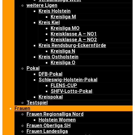
weitere Ligen
Kreis Holstein
Kreisliga M
Kreis Kiel
Kreisliga MO
Kreisklasse A – NO1
Kreisklasse A – NO2
Kreis Rendsburg-Eckernförde
Kreisliga N
Kreis Ostholstein
Kreisliga O
Pokal
DFB-Pokal
Schleswig-Holstein-Pokal
FLENS-CUP
SHFV-Lotto-Pokal
Kreispokal
Testspiel
Frauen
Frauen Regionalliga Nord
Holstein Women
Frauen Oberliga SH
Frauen Landesliga