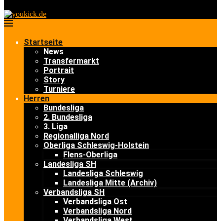
Startseite
News
Transfermarkt
Portrait
Story
Turniere
Herren
Bundesliga
2. Bundesliga
3. Liga
Regionalliga Nord
Oberliga Schleswig-Holstein
Flens-Oberliga
Landesliga SH
Landesliga Schleswig
Landesliga Mitte (Archiv)
Verbandsliga SH
Verbandsliga Ost
Verbandsliga Nord
Verbandsliga West