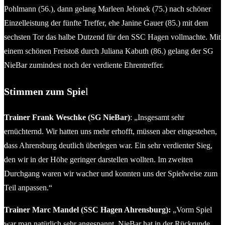
Pohlmann (56.), dann gelang Marleen Jelonek (75.) nach schöner
Einzelleistung der fünfte Treffer, ehe Janine Gauer (85.) mit dem
sechsten Tor das halbe Dutzend für den SSC Hagen vollmachte. Mit
einem schönen Freistoß durch Juliana Kabuth (86.) gelang der SG
NieBar zumindest noch der verdiente Ehrentreffer.
Stimmen zum Spie
l
Trainer Frank Weschke (SG NieBar)
: „Insgesamt sehr
ernüchternd. Wir hatten uns mehr erhofft, müssen aber eingestehen,
dass Ahrensburg deutlich überlegen war. Ein sehr verdienter Sieg,
den wir in der Höhe geringer darstellen wollten. Im zweiten
Durchgang waren wir wacher und konnten uns der Spielweise zum
Teil anpassen.“
Trainer Marc Mandel (SSC Hagen Ahrensburg):
„Vorm Spiel
war man natürlich sehr angespannt. NieBar hat in der Rückrunde