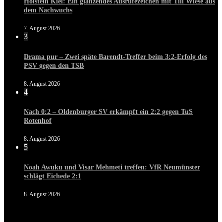
Holstein Kiel: Ein glänzendes Ausrufezeichen mit Till Wiese aus
dem Nachwuchs
7. August 2026
3
Drama pur – Zwei späte Barendt-Treffer beim 3:2-Erfolg des
PSV gegen den TSB
8. August 2026
4
Nach 0:2 – Oldenburger SV erkämpft ein 2:2 gegen TuS
Rotenhof
8. August 2026
5
Noah Awuku und Visar Mehmeti treffen: VfR Neumünster
schlägt Eichede 2:1
8. August 2026