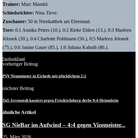
Trainer:
Marc Mandel.
Schiedsrichter:
Nina Tieve.
Zuschauer:
50 in Nienkattbek am Ehrenmal.
Tore:
0:1 Annika Peters (10.), 0:2 Rieke Ehlers (13.), 0:3 Marleen
Jelonek (30.), 0:4 Charlotte Pohlmann (56.), 0:5 Marleen Jelonek
(75.), 0:6 Janine Gauer (85.), 1:6 Juliana Kabuth (86.).
Facebook
Email
vorheriger Beitrag
PSV Neumünster in Eichede mit glücklichem 2:2
nächster Beitrag
TuS Jevenstedt kassiert gegen Friedrichsberg derbe 0:4-Heimpleite
ähnliche Artikel
SG NieBar im Aufwind – 4:4 gegen Vizemeister...
25. März 2026