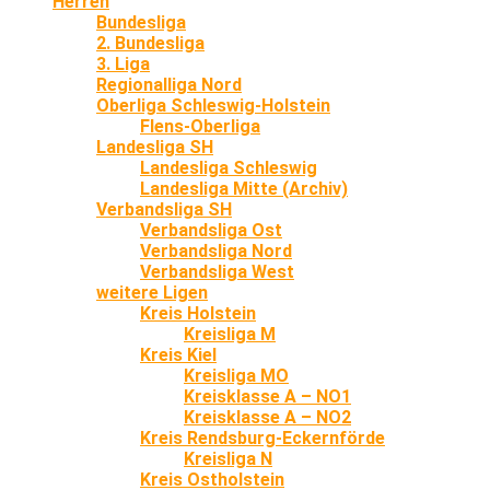
Herren
Bundesliga
2. Bundesliga
3. Liga
Regionalliga Nord
Oberliga Schleswig-Holstein
Flens-Oberliga
Landesliga SH
Landesliga Schleswig
Landesliga Mitte (Archiv)
Verbandsliga SH
Verbandsliga Ost
Verbandsliga Nord
Verbandsliga West
weitere Ligen
Kreis Holstein
Kreisliga M
Kreis Kiel
Kreisliga MO
Kreisklasse A – NO1
Kreisklasse A – NO2
Kreis Rendsburg-Eckernförde
Kreisliga N
Kreis Ostholstein