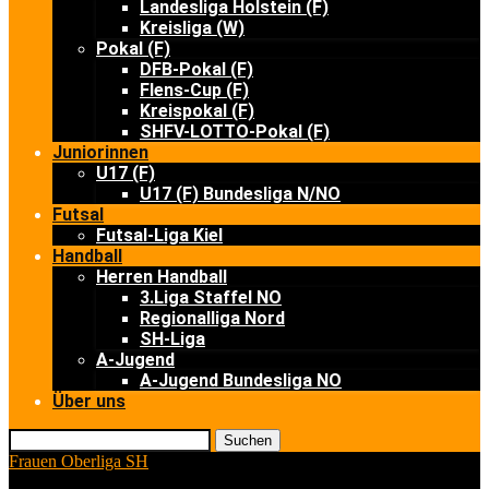
Landesliga Holstein (F)
Kreisliga (W)
Pokal (F)
DFB-Pokal (F)
Flens-Cup (F)
Kreispokal (F)
SHFV-LOTTO-Pokal (F)
Juniorinnen
U17 (F)
U17 (F) Bundesliga N/NO
Futsal
Futsal-Liga Kiel
Handball
Herren Handball
3.Liga Staffel NO
Regionalliga Nord
SH-Liga
A-Jugend
A-Jugend Bundesliga NO
Über uns
Suchen
Frauen Oberliga SH