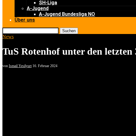
SH-Liga
A-Jugend
A-Jugend Bundesliga NO
Über uns
Suchen
News
TuS Rotenhof unter den letzten
von
Ismail Yesilyurt
16. Februar 2024