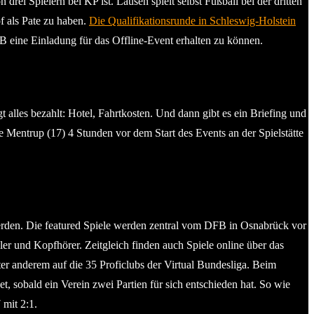
rei Spielern bei KP ist. Lausen spielt selbst Fußball bei der dritten
f als Pate zu haben.
Die Qualifikationsrunde in Schleswig-Holstein
 eine Einladung für das Offline-Event erhalten zu können.
alles bezahlt: Hotel, Fahrtkosten. Und dann gibt es ein Briefing und
 Mentrup (17) 4 Stunden vor dem Start des Events an der Spielstätte
werden. Die featured Spiele werden zentral vom DFB in Osnabrück vor
ler und Kopfhörer. Zeitgleich finden auch Spiele online über das
er anderem auf die 35 Proficlubs der Virtual Bundesliga. Beim
 sobald ein Verein zwei Partien für sich entschieden hat. So wie
mit 2:1.