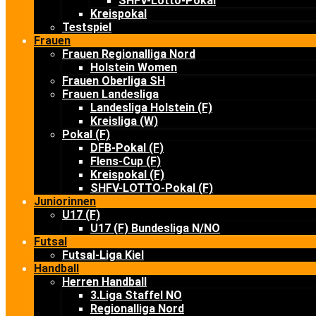
SHFV-Lotto-Pokal
Kreispokal
Testspiel
Frauen
Frauen Regionalliga Nord
Holstein Women
Frauen Oberliga SH
Frauen Landesliga
Landesliga Holstein (F)
Kreisliga (W)
Pokal (F)
DFB-Pokal (F)
Flens-Cup (F)
Kreispokal (F)
SHFV-LOTTO-Pokal (F)
Juniorinnen
U17 (F)
U17 (F) Bundesliga N/NO
Futsal
Futsal-Liga Kiel
Handball
Herren Handball
3.Liga Staffel NO
Regionalliga Nord