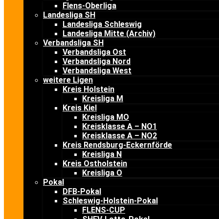
Flens-Oberliga
Landesliga SH
Landesliga Schleswig
Landesliga Mitte (Archiv)
Verbandsliga SH
Verbandsliga Ost
Verbandsliga Nord
Verbandsliga West
weitere Ligen
Kreis Holstein
Kreisliga M
Kreis Kiel
Kreisliga MO
Kreisklasse A – NO1
Kreisklasse A – NO2
Kreis Rendsburg-Eckernförde
Kreisliga N
Kreis Ostholstein
Kreisliga O
Pokal
DFB-Pokal
Schleswig-Holstein-Pokal
FLENS-CUP