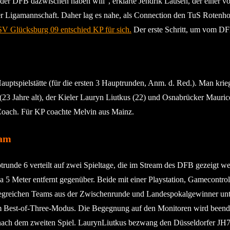
er DFB dazwischen haben will“, erklärte Jendrik Lausen, der einer von d
r Ligamannschaft. Daher lag es nahe, als Connection den TuS Rotenho
 Glücksburg 09 entschied KP für sich.
Der erste Schritt, um vom DFB
spielstätte (für die ersten 3 Hauptrunden, Anm. d. Red.). Man kriegt 
23 Jahre alt), der Kieler Lauryn Liutkus (22) und Osnabrücker Maurice
 Coach. Für KP coachte Melvin aus Mainz.
eam
trunde 6 verteilt auf zwei Spieltage, die im Stream des DFB gezeigt 
wa 5 Meter entfernt gegenüber. Beide mit einer Playstation, Gamecontrol
e siegreichen Teams aus der Zwischenrunde und Landespokalgewinner unt
im Best-of-Three-Modus. Die Begegnung auf den Monitoren wird beendet,
ach dem zweiten Spiel. LaurynLiutkus bezwang den Düsseldorfer JH7 