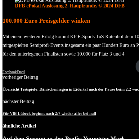
DFB ePokal Auslosung 2. Hauptrunde. © 2024 DFB
100.000 Euro Preisgelder winken
Mit einem weiteren Erfolg kommt KP E-Sports TuS Rotenhof dem 100.00
mitgespielten Semiprofi-Events insgesamt ein paar Hundert Euro an 
für den unterlegenen Finalisten sowie 10.000 für Platz 3 und 4.
Facebook
Email
vorheriger Beitrag
Übersicht Testspiele: Dänischenhagen in Eidertal nach der Pause beim 2:2 wa
nächster Beitrag
Für VfB Lübeck beginnt nach 2:7 wieder alles bei null
ähnliche Artikel
Auf dem Sprung zu den Profis: Youngster Mark...