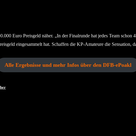
0 Euro Preisgeld näher. „In der Finalrunde hat jedes Team schon 4.00
Preisgeld eingesammelt hat. Schaffen die KP-Amateure die Sensation, d
Alle Ergebnisse und mehr Infos über den DFB-ePoakl
cher