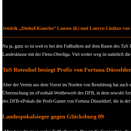
Jendrik „DinhoElGaucho“ Lausen (li.) und Lauryn Liutkus vo
Na ja, ganz so ist weit es bei den Fußballern auf dem Rasen des TuS 
Landesklasse mit der Flens-Oberliga. Viel weiter weg ist natürlich 
TuS Rotenhof besiegt Profis von Fortuna Düsseldor
Aber der Verein aus dem Vorort im Norden von Rendsburg hat auch e
Überraschung im eFootball-Wettbewerb des DFB, in dem sowohl Amate
des DFB-ePokals die Profi-Gamer von Fortuna Düsseldorf, die in der 
Landespokalsieger gegen Glücksburg 09