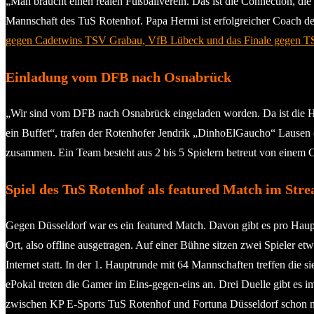
„Man braucht einen realen Fußballverein. Das ist die Connection, die d
Mannschaft des TuS Rotenhof. Papa Hermi ist erfolgreicher Coach de
gegen Cadetwins TSV Grabau, VfB Lübeck und das Finale gegen TSV
Einladung vom DFB nach Osnabrück
„Wir sind vom DFB nach Osnabrück eingeladen worden. Da ist die Haupt
ein Buffet“, trafen der Rotenhofer Jendrik „DinhoElGaucho“ Lausen (
zusammen. Ein Team besteht aus 2 bis 5 Spielern betreut von einem
Spiel des TuS Rotenhof als featured Match im Str
Gegen Düsseldorf war es ein featured Match. Davon gibt es pro Haup
Ort, also offline ausgetragen. Auf einer Bühne sitzen zwei Spieler et
Internet statt. In der 1. Hauptrunde mit 64 Mannschaften treffen di
ePokal treten die Gamer im Eins-gegen-eins an. Drei Duelle gibt es 
zwischen KP E-Sports TuS Rotenhof und Fortuna Düsseldorf schon n