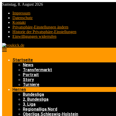
Samstag, 8. August 2026
Impressum
Datenschutz
Kontakt
Privatsphäre-Einstellungen ändern
Historie der Privatsphäre-Einstellungen
Einwilligungen widerrufen
Startseite
News
Transfermarkt
Portrait
Story
Turniere
Herren
Bundesliga
2. Bundesliga
3. Liga
Regionalliga Nord
Oberliga Schleswig-Holstein