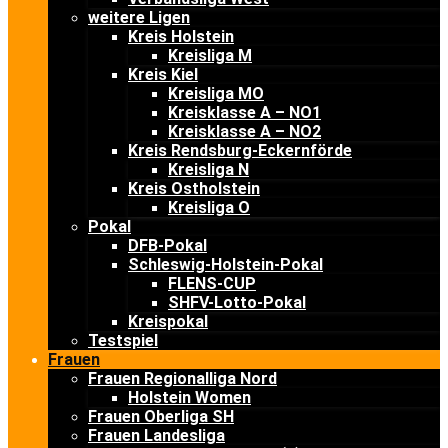
weitere Ligen
Kreis Holstein
Kreisliga M
Kreis Kiel
Kreisliga MO
Kreisklasse A – NO1
Kreisklasse A – NO2
Kreis Rendsburg-Eckernförde
Kreisliga N
Kreis Ostholstein
Kreisliga O
Pokal
DFB-Pokal
Schleswig-Holstein-Pokal
FLENS-CUP
SHFV-Lotto-Pokal
Kreispokal
Testspiel
Frauen
Frauen Regionalliga Nord
Holstein Women
Frauen Oberliga SH
Frauen Landesliga