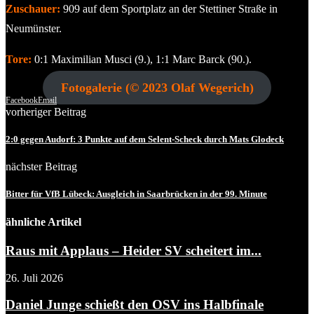
Zuschauer:
909 auf dem Sportplatz an der Stettiner Straße in
Neumünster.
Tore:
0:1 Maximilian Musci (9.), 1:1 Marc Barck (90.).
Fotogalerie (© 2023 Olaf Wegerich)
Facebook
Email
vorheriger Beitrag
2:0 gegen Audorf: 3 Punkte auf dem Selent-Scheck durch Mats Glodeck
nächster Beitrag
Bitter für VfB Lübeck: Ausgleich in Saarbrücken in der 99. Minute
ähnliche Artikel
Raus mit Applaus – Heider SV scheitert im...
26. Juli 2026
Daniel Junge schießt den OSV ins Halbfinale