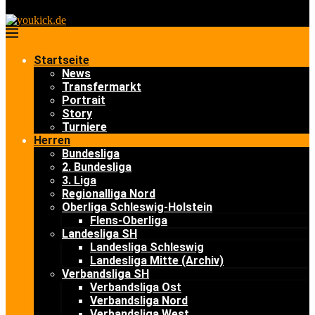
Startseite
News
Transfermarkt
Portrait
Story
Turniere
Herren
Bundesliga
2. Bundesliga
3. Liga
Regionalliga Nord
Oberliga Schleswig-Holstein
Flens-Oberliga
Landesliga SH
Landesliga Schleswig
Landesliga Mitte (Archiv)
Verbandsliga SH
Verbandsliga Ost
Verbandsliga Nord
Verbandsliga West