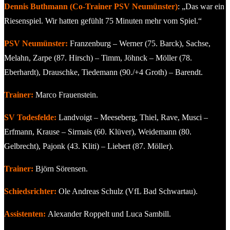
Dennis Buthmann (Co-Trainer PSV Neumünster)
: „Das war ein
Riesenspiel. Wir hatten gefühlt 75 Minuten mehr vom Spiel.“
PSV Neumünster:
Franzenburg – Werner (75. Barck), Sachse,
Melahn, Zarpe (87. Hirsch) – Timm, Jöhnck – Möller (78.
Eberhardt), Drauschke, Tiedemann (90./+4 Groth) – Barendt.
Trainer:
Marco Frauenstein.
SV Todesfelde:
Landvoigt – Meeseberg, Thiel, Rave, Musci –
Erfmann, Krause – Sirmais (60. Klüver), Weidemann (80.
Gelbrecht), Pajonk (43. Kliti) – Liebert (87. Möller).
Trainer:
Björn Sörensen.
Schiedsrichter:
Ole Andreas Schulz (VfL Bad Schwartau).
Assistenten:
Alexander Roppelt und Luca Sambill.