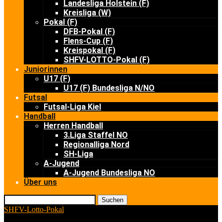
Landesliga Holstein (F)
Kreisliga (W)
Pokal (F)
DFB-Pokal (F)
Flens-Cup (F)
Kreispokal (F)
SHFV-LOTTO-Pokal (F)
Juniorinnen
U17 (F)
U17 (F) Bundesliga N/NO
Futsal
Futsal-Liga Kiel
Handball
Herren Handball
3.Liga Staffel NO
Regionalliga Nord
SH-Liga
A-Jugend
A-Jugend Bundesliga NO
Über uns
Suchen
SHFV-Lotto-Pokal