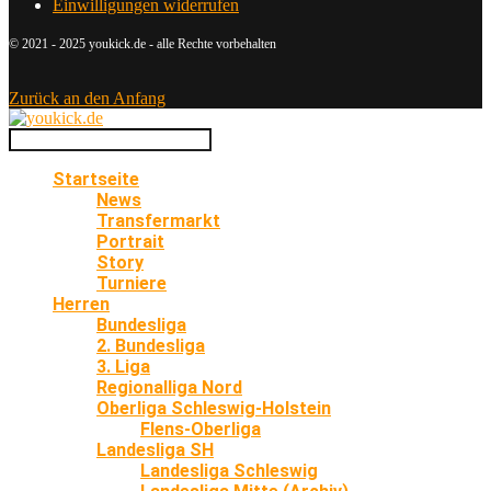
Einwilligungen widerrufen
© 2021 - 2025 youkick.de - alle Rechte vorbehalten
Zurück an den Anfang
Startseite
News
Transfermarkt
Portrait
Story
Turniere
Herren
Bundesliga
2. Bundesliga
3. Liga
Regionalliga Nord
Oberliga Schleswig-Holstein
Flens-Oberliga
Landesliga SH
Landesliga Schleswig