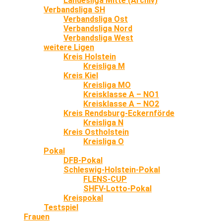
Landesliga Mitte (Archiv)
Verbandsliga SH
Verbandsliga Ost
Verbandsliga Nord
Verbandsliga West
weitere Ligen
Kreis Holstein
Kreisliga M
Kreis Kiel
Kreisliga MO
Kreisklasse A – NO1
Kreisklasse A – NO2
Kreis Rendsburg-Eckernförde
Kreisliga N
Kreis Ostholstein
Kreisliga O
Pokal
DFB-Pokal
Schleswig-Holstein-Pokal
FLENS-CUP
SHFV-Lotto-Pokal
Kreispokal
Testspiel
Frauen