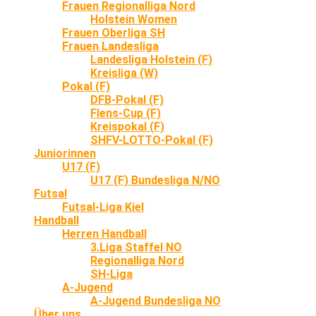
Frauen Regionalliga Nord
Holstein Women
Frauen Oberliga SH
Frauen Landesliga
Landesliga Holstein (F)
Kreisliga (W)
Pokal (F)
DFB-Pokal (F)
Flens-Cup (F)
Kreispokal (F)
SHFV-LOTTO-Pokal (F)
Juniorinnen
U17 (F)
U17 (F) Bundesliga N/NO
Futsal
Futsal-Liga Kiel
Handball
Herren Handball
3.Liga Staffel NO
Regionalliga Nord
SH-Liga
A-Jugend
A-Jugend Bundesliga NO
Über uns