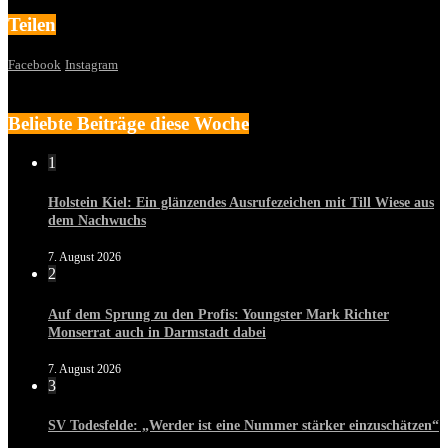
Teilen
Facebook
Instagram
Beliebte Beiträge diese Woche
1
Holstein Kiel: Ein glänzendes Ausrufezeichen mit Till Wiese aus
dem Nachwuchs
7. August 2026
2
Auf dem Sprung zu den Profis: Youngster Mark Richter
Monserrat auch in Darmstadt dabei
7. August 2026
3
SV Todesfelde: „Werder ist eine Nummer stärker einzuschätzen“