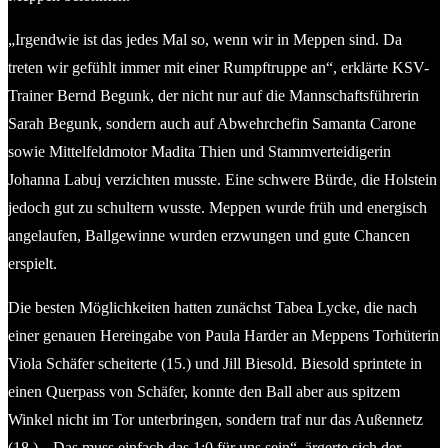
„Irgendwie ist das jedes Mal so, wenn wir in Meppen sind. Da
treten wir gefühlt immer mit einer Rumpftruppe an“, erklärte KSV-
Trainer Bernd Begunk, der nicht nur auf die Mannschaftsführerin
Sarah Begunk, sondern auch auf Abwehrchefin Samanta Carone
sowie Mittelfeldmotor Madita Thien und Stammverteidigerin
Johanna Labuj verzichten musste. Eine schwere Bürde, die Holstein
jedoch gut zu schultern wusste. Meppen wurde früh und energisch
angelaufen, Ballgewinne wurden erzwungen und gute Chancen
erspielt.
Die besten Möglichkeiten hatten zunächst Tabea Lycke, die nach
einer genauen Hereingabe von Paula Harder an Meppens Torhüterin
Viola Schäfer scheiterte (15.) und Jill Biesold. Biesold sprintete in
einen Querpass von Schäfer, konnte den Ball aber aus spitzem
Winkel nicht im Tor unterbringen, sondern traf nur das Außennetz
(18.). „Das muss einfach das 1:0 für uns sein“, ärgerte sich der