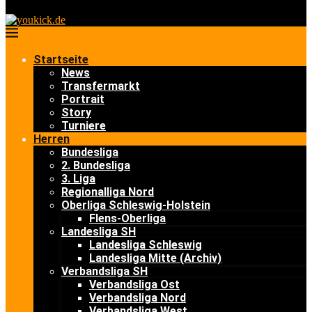
Startseite
News
Transfermarkt
Portrait
Story
Turniere
Herren
Bundesliga
2. Bundesliga
3. Liga
Regionalliga Nord
Oberliga Schleswig-Holstein
Flens-Oberliga
Landesliga SH
Landesliga Schleswig
Landesliga Mitte (Archiv)
Verbandsliga SH
Verbandsliga Ost
Verbandsliga Nord
Verbandsliga West