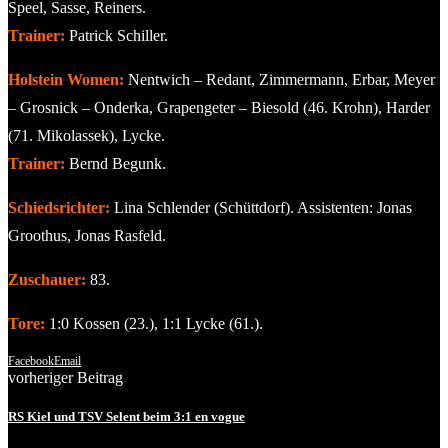
Speel, Sasse, Reiners.
Trainer:
Patrick Schiller.
Holstein Women:
Nentwich – Redant, Zimmermann, Erbar, Meyer
– Grosnick – Onderka, Grapengeter – Biesold (46. Krohn), Harder
(71. Mikolassek), Lycke.
Trainer:
Bernd Begunk.
Schiedsrichter:
Lina Schlender (Schüttdorf). Assistenten: Jonas
Groothus, Jonas Rasfeld.
Zuschauer:
83.
Tore:
1:0 Kossen (23.), 1:1 Lycke (61.).
Facebook
Email
vorheriger Beitrag
RS Kiel und TSV Selent beim 3:1 en vogue