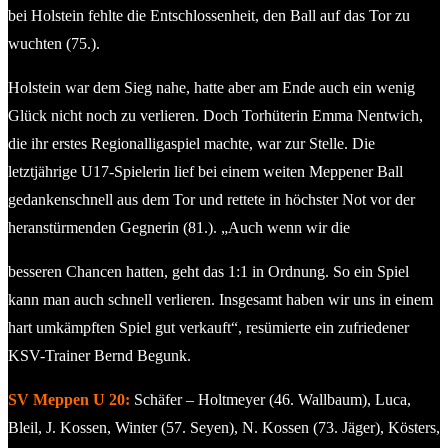
bei Holstein fehlte die Entschlossenheit, den Ball auf das Tor zu
wuchten (75.).
Holstein war dem Sieg nahe, hatte aber am Ende auch ein wenig
Glück nicht noch zu verlieren. Doch Torhüterin Emma Nentwich,
die ihr erstes Regionalligaspiel machte, war zur Stelle. Die
letztjährige U17-Spielerin lief bei einem weiten Meppener Ball
gedankenschnell aus dem Tor und rettete in höchster Not vor der
heranstürmenden Gegnerin (81.). „Auch wenn wir die
besseren Chancen hatten, geht das 1:1 in Ordnung. So ein Spiel
kann man auch schnell verlieren. Insgesamt haben wir uns in einem
hart umkämpften Spiel gut verkauft“, resümierte ein zufriedener
KSV-Trainer Bernd Begunk.
SV Meppen U 20:
Schäfer – Holtmeyer (46. Wallbaum), Luca,
Bleil, J. Kossen, Winter (57. Seyen), N. Kossen (73. Jäger), Kösters,