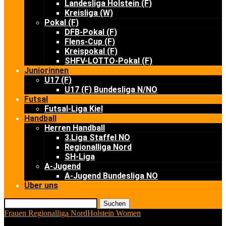
Landesliga Holstein (F)
Kreisliga (W)
Pokal (F)
DFB-Pokal (F)
Flens-Cup (F)
Kreispokal (F)
SHFV-LOTTO-Pokal (F)
Juniorinnen
U17 (F)
U17 (F) Bundesliga N/NO
Futsal
Futsal-Liga Kiel
Handball
Herren Handball
3.Liga Staffel NO
Regionalliga Nord
SH-Liga
A-Jugend
A-Jugend Bundesliga NO
Über uns
Suchen
Frauen Regionalliga Nord
Holstein Women