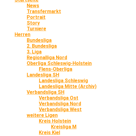
News
Transfermarkt
Portrait
Story
Turniere
Herren
Bundesliga
2. Bundesliga
3. Liga
Regionalliga Nord
Oberliga Schleswig-Holstein
Flens-Oberliga
Landesliga SH
Landesliga Schleswig
Landesliga Mitte (Archiv)
Verbandsliga SH
Verbandsliga Ost
Verbandsliga Nord
Verbandsliga West
weitere Ligen
Kreis Holstein
Kreisliga M
Kreis Kiel