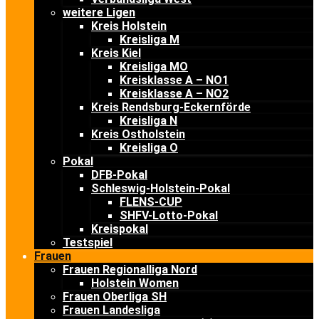
weitere Ligen
Kreis Holstein
Kreisliga M
Kreis Kiel
Kreisliga MO
Kreisklasse A – NO1
Kreisklasse A – NO2
Kreis Rendsburg-Eckernförde
Kreisliga N
Kreis Ostholstein
Kreisliga O
Pokal
DFB-Pokal
Schleswig-Holstein-Pokal
FLENS-CUP
SHFV-Lotto-Pokal
Kreispokal
Testspiel
Frauen
Frauen Regionalliga Nord
Holstein Women
Frauen Oberliga SH
Frauen Landesliga