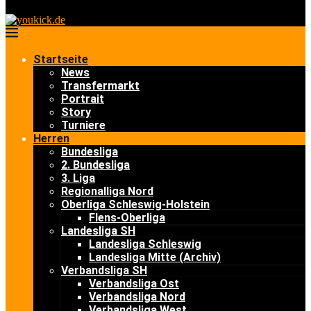
Startseite
News
Transfermarkt
Portrait
Story
Turniere
Herren
Bundesliga
2. Bundesliga
3. Liga
Regionalliga Nord
Oberliga Schleswig-Holstein
Flens-Oberliga
Landesliga SH
Landesliga Schleswig
Landesliga Mitte (Archiv)
Verbandsliga SH
Verbandsliga Ost
Verbandsliga Nord
Verbandsliga West