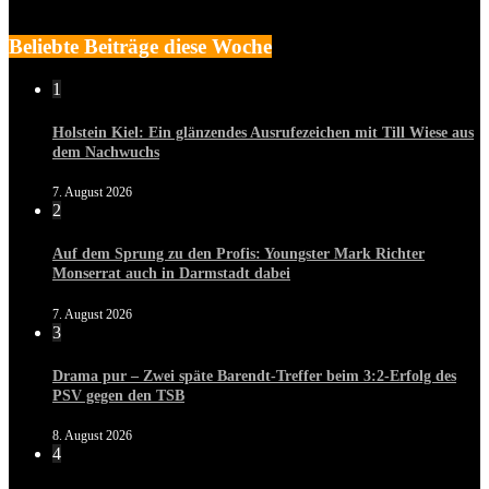
Beliebte Beiträge diese Woche
1
Holstein Kiel: Ein glänzendes Ausrufezeichen mit Till Wiese aus
dem Nachwuchs
7. August 2026
2
Auf dem Sprung zu den Profis: Youngster Mark Richter
Monserrat auch in Darmstadt dabei
7. August 2026
3
Drama pur – Zwei späte Barendt-Treffer beim 3:2-Erfolg des
PSV gegen den TSB
8. August 2026
4