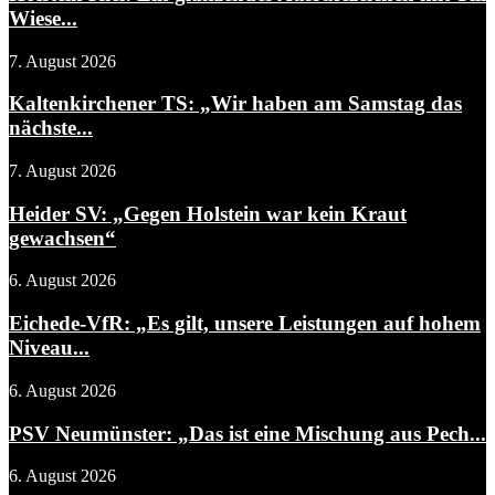
Wiese...
7. August 2026
Kaltenkirchener TS: „Wir haben am Samstag das
nächste...
7. August 2026
Heider SV: „Gegen Holstein war kein Kraut
gewachsen“
6. August 2026
Eichede-VfR: „Es gilt, unsere Leistungen auf hohem
Niveau...
6. August 2026
PSV Neumünster: „Das ist eine Mischung aus Pech...
6. August 2026