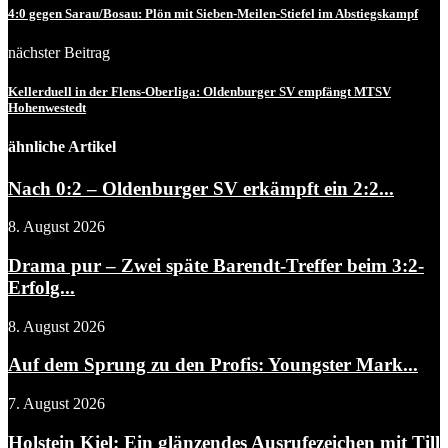
4:0 gegen Sarau/Bosau: Plön mit Sieben-Meilen-Stiefel im Abstiegskampf
nächster Beitrag
Kellerduell in der Flens-Oberliga: Oldenburger SV empfängt MTSV
Hohenwestedt
ähnliche Artikel
Nach 0:2 – Oldenburger SV erkämpft ein 2:2...
8. August 2026
Drama pur – Zwei späte Barendt-Treffer beim 3:2-
Erfolg...
8. August 2026
Auf dem Sprung zu den Profis: Youngster Mark...
7. August 2026
Holstein Kiel: Ein glänzendes Ausrufezeichen mit Till