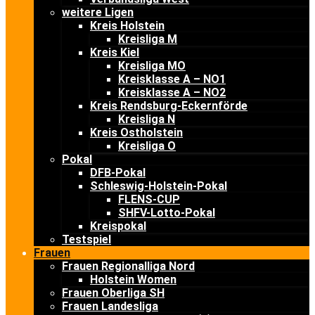
weitere Ligen
Kreis Holstein
Kreisliga M
Kreis Kiel
Kreisliga MO
Kreisklasse A – NO1
Kreisklasse A – NO2
Kreis Rendsburg-Eckernförde
Kreisliga N
Kreis Ostholstein
Kreisliga O
Pokal
DFB-Pokal
Schleswig-Holstein-Pokal
FLENS-CUP
SHFV-Lotto-Pokal
Kreispokal
Testspiel
Frauen
Frauen Regionalliga Nord
Holstein Women
Frauen Oberliga SH
Frauen Landesliga