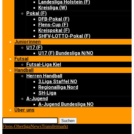
Landesliga Holstein (F)
Kreisliga (W)
Pokal (F)
DFB-Pokal (F)
Flens-Cup (F)
Kreispokal (F)
SHFV-LOTTO-Pokal (F)
Juniorinnen
U17 (F)
U17 (F) Bundesliga N/NO
Futsal
Futsal-Liga Kiel
Handball
Herren Handball
3.Liga Staffel NO
Regionalliga Nord
SH-Liga
A-Jugend
A-Jugend Bundesliga NO
Über uns
Suchen
Flens-Oberliga
News
Transfermarkt