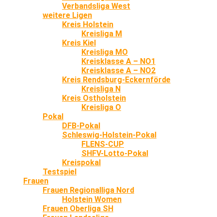
Verbandsliga West
weitere Ligen
Kreis Holstein
Kreisliga M
Kreis Kiel
Kreisliga MO
Kreisklasse A – NO1
Kreisklasse A – NO2
Kreis Rendsburg-Eckernförde
Kreisliga N
Kreis Ostholstein
Kreisliga O
Pokal
DFB-Pokal
Schleswig-Holstein-Pokal
FLENS-CUP
SHFV-Lotto-Pokal
Kreispokal
Testspiel
Frauen
Frauen Regionalliga Nord
Holstein Women
Frauen Oberliga SH