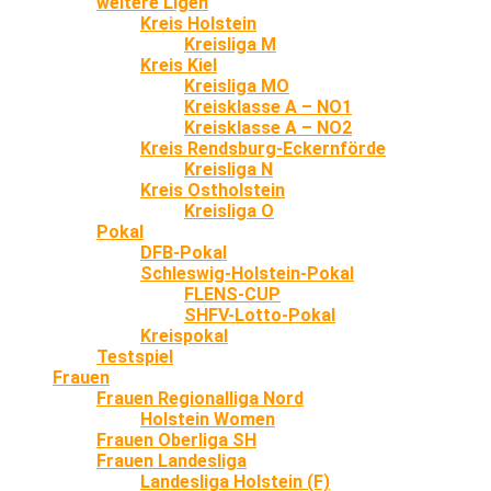
weitere Ligen
Kreis Holstein
Kreisliga M
Kreis Kiel
Kreisliga MO
Kreisklasse A – NO1
Kreisklasse A – NO2
Kreis Rendsburg-Eckernförde
Kreisliga N
Kreis Ostholstein
Kreisliga O
Pokal
DFB-Pokal
Schleswig-Holstein-Pokal
FLENS-CUP
SHFV-Lotto-Pokal
Kreispokal
Testspiel
Frauen
Frauen Regionalliga Nord
Holstein Women
Frauen Oberliga SH
Frauen Landesliga
Landesliga Holstein (F)