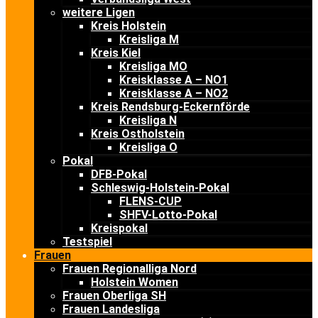
weitere Ligen
Kreis Holstein
Kreisliga M
Kreis Kiel
Kreisliga MO
Kreisklasse A – NO1
Kreisklasse A – NO2
Kreis Rendsburg-Eckernförde
Kreisliga N
Kreis Ostholstein
Kreisliga O
Pokal
DFB-Pokal
Schleswig-Holstein-Pokal
FLENS-CUP
SHFV-Lotto-Pokal
Kreispokal
Testspiel
Frauen
Frauen Regionalliga Nord
Holstein Women
Frauen Oberliga SH
Frauen Landesliga