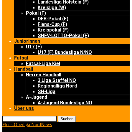
Landesliga Holstein (F)
Kreisliga (W)
Pokal (F)
DFB-Pokal (F)
Flens-Cup (F)
Kreispokal (F)
SHFV-LOTTO-Pokal (F)
Juniorinnen
U17 (F)
U17 (F) Bundesliga N/NO
Futsal
Futsal-Liga Kiel
Handball
Herren Handball
3.Liga Staffel NO
Regionalliga Nord
SH-Liga
A-Jugend
A-Jugend Bundesliga NO
Über uns
Suchen
Flens-Oberliga Nord
News