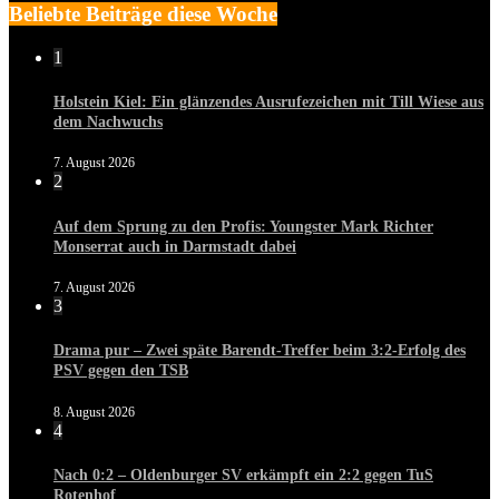
Beliebte Beiträge diese Woche
1
Holstein Kiel: Ein glänzendes Ausrufezeichen mit Till Wiese aus
dem Nachwuchs
7. August 2026
2
Auf dem Sprung zu den Profis: Youngster Mark Richter
Monserrat auch in Darmstadt dabei
7. August 2026
3
Drama pur – Zwei späte Barendt-Treffer beim 3:2-Erfolg des
PSV gegen den TSB
8. August 2026
4
Nach 0:2 – Oldenburger SV erkämpft ein 2:2 gegen TuS
Rotenhof