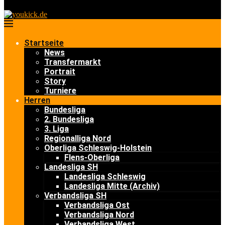
Startseite
News
Transfermarkt
Portrait
Story
Turniere
Herren
Bundesliga
2. Bundesliga
3. Liga
Regionalliga Nord
Oberliga Schleswig-Holstein
Flens-Oberliga
Landesliga SH
Landesliga Schleswig
Landesliga Mitte (Archiv)
Verbandsliga SH
Verbandsliga Ost
Verbandsliga Nord
Verbandsliga West