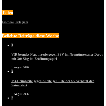
Teilen
Facebook
Instagram
Beliebte Beiträge diese Woche
1
VfR beendet Negativserie gegen PSV im Neumünsteraner Derby
mit 3:0-Sieg im Eröffnungsspiel
1. August 2026
2
1:3-Heimpleite gegen Aufsteiger – Heider SV verpatzt den
Saisonstart
1. August 2026
3