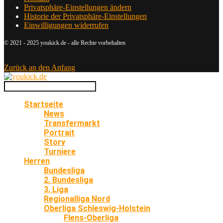
Privatsphäre-Einstellungen ändern
Historie der Privatsphäre-Einstellungen
Einwilligungen widerrufen
© 2021 - 2025 youkick.de - alle Rechte vorbehalten
Zurück an den Anfang
Startseite
News
Transfermarkt
Portrait
Story
Turniere
Herren
Bundesliga
2. Bundesliga
3. Liga
Regionalliga Nord
Oberliga Schleswig-Holstein
Flens-Oberliga