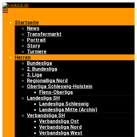
Startseite
News
Transfermarkt
Portrait
Story
Turniere
Herren
Bundesliga
2. Bundesliga
3. Liga
Regionalliga Nord
Oberliga Schleswig-Holstein
Flens-Oberliga
Landesliga SH
Landesliga Schleswig
Landesliga Mitte (Archiv)
Verbandsliga SH
Verbandsliga Ost
Verbandsliga Nord
Verbandsliga West