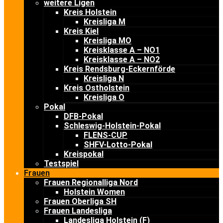
weitere Ligen
Kreis Holstein
Kreisliga M
Kreis Kiel
Kreisliga MO
Kreisklasse A – NO1
Kreisklasse A – NO2
Kreis Rendsburg-Eckernförde
Kreisliga N
Kreis Ostholstein
Kreisliga O
Pokal
DFB-Pokal
Schleswig-Holstein-Pokal
FLENS-CUP
SHFV-Lotto-Pokal
Kreispokal
Testspiel
Frauen
Frauen Regionalliga Nord
Holstein Women
Frauen Oberliga SH
Frauen Landesliga
Landesliga Holstein (F)