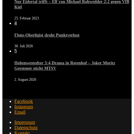
Nur Eidertal trifft – Elf von Michael Rohwedder 2:2 gegen VfB
Kiel
25. Februar 2023
4
Flens-Oberligist droht Punktverlust
30. Juli 2026
5
Hohenwestedter 3:4-Drama in Rotenhof – Joker Moritz
Gersteuer sticht MTSV
2. August 2026
Facebook
Instagram
Email
Impressum
Datenschutz
Kontakt