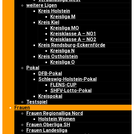
weitere Ligen
Kreis Holstein
Kreisliga M
Kreis Kiel
Kreisliga MO
Kreisklasse A – NO1
Kreisklasse A – NO2
Kreis Rendsburg-Eckernförde
Kreisliga N
Kreis Ostholstein
Kreisliga O
Pokal
DFB-Pokal
Schleswig-Holstein-Pokal
FLENS-CUP
SHFV-Lotto-Pokal
Kreispokal
Testspiel
Frauen
Frauen Regionalliga Nord
Holstein Women
Frauen Oberliga SH
Frauen Landesliga