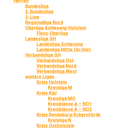
Herren
Bundesliga
2. Bundesliga
3. Liga
Regionalliga Nord
Oberliga Schleswig-Holstein
Flens-Oberliga
Landesliga SH
Landesliga Schleswig
Landesliga Mitte (Archiv)
Verbandsliga SH
Verbandsliga Ost
Verbandsliga Nord
Verbandsliga West
weitere Ligen
Kreis Holstein
Kreisliga M
Kreis Kiel
Kreisliga MO
Kreisklasse A – NO1
Kreisklasse A – NO2
Kreis Rendsburg-Eckernförde
Kreisliga N
Kreis Ostholstein