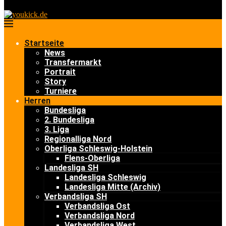
Startseite
News
Transfermarkt
Portrait
Story
Turniere
Herren
Bundesliga
2. Bundesliga
3. Liga
Regionalliga Nord
Oberliga Schleswig-Holstein
Flens-Oberliga
Landesliga SH
Landesliga Schleswig
Landesliga Mitte (Archiv)
Verbandsliga SH
Verbandsliga Ost
Verbandsliga Nord
Verbandsliga West