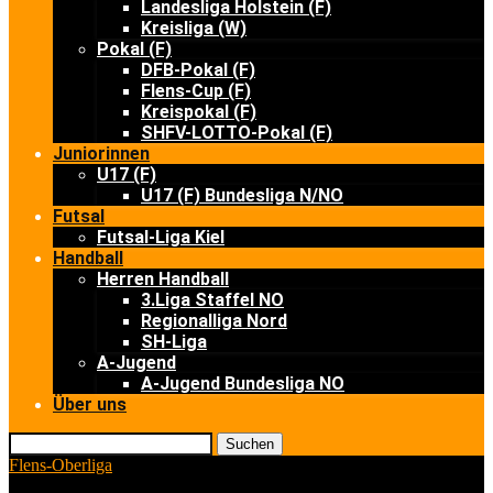
Landesliga Holstein (F)
Kreisliga (W)
Pokal (F)
DFB-Pokal (F)
Flens-Cup (F)
Kreispokal (F)
SHFV-LOTTO-Pokal (F)
Juniorinnen
U17 (F)
U17 (F) Bundesliga N/NO
Futsal
Futsal-Liga Kiel
Handball
Herren Handball
3.Liga Staffel NO
Regionalliga Nord
SH-Liga
A-Jugend
A-Jugend Bundesliga NO
Über uns
Suchen
Flens-Oberliga