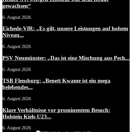
gewachsen“
6. August 2026
Eichede-VfR: „Es gilt, unsere Leistungen auf hohem
Niveau...
6. August 2026
PSV Neumünster: „Das ist eine Mischung aus Pech...
6. August 2026
TSB Flensburg: „Benett Kwame ist ein mega
belebendes...
6. August 2026
Klare Verhältnisse vor prominentem Besuch:
Holstein Kiels U23...
6. August 2026