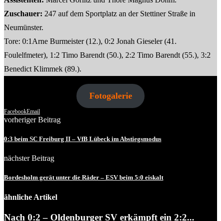
Zuschauer:
247 auf dem Sportplatz an der Stettiner Straße in
Neumünster.
Tore:
0:1Arne Burmeister (12.), 0:2 Jonah Gieseler (41.
Foulelfmeter), 1:2 Timo Barendt (50.), 2:2 Timo Barendt (55.), 3:2
Benedict Klimmek (89.).
Fotogalerie
Facebook
Email
vorheriger Beitrag
0:3 beim SC Freiburg II – VfB Lübeck im Abstiegsmodus
nächster Beitrag
Bordesholm gerät unter die Räder – ESV beim 5:0 eiskalt
ähnliche Artikel
Nach 0:2 – Oldenburger SV erkämpft ein 2:2...