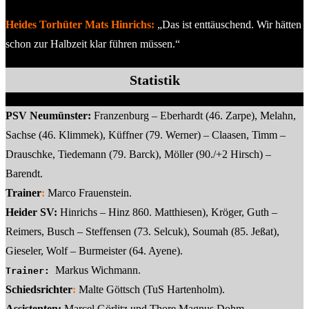
Heides Torhüter Mats Hinrichs:
„Das ist enttäuschend. Wir hätten
schon zur Halbzeit klar führen müssen.“
Statistik
PSV Neumünster:
Franzenburg – Eberhardt (46. Zarpe), Melahn,
Sachse (46. Klimmek), Küffner (79. Werner) – Claasen, Timm –
Drauschke, Tiedemann (79. Barck), Möller (90./+2 Hirsch) –
Barendt.
Trainer
:
Marco Frauenstein.
Heider SV:
Hinrichs – Hinz 860. Matthiesen), Kröger, Guth –
Reimers, Busch – Steffensen (73. Selcuk), Soumah (85. Jeßat),
Gieseler, Wolf – Burmeister (64. Ayene).
Markus Wichmann.
Trainer:
Schiedsrichter
:
Malte Göttsch (TuS Hartenholm).
Assistenten:
Marcel Görlitz und Thore Magnus Dohm.