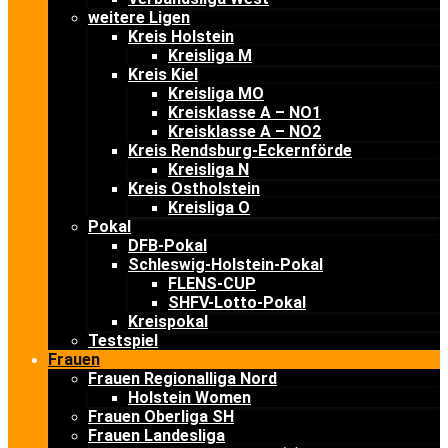
weitere Ligen
Kreis Holstein
Kreisliga M
Kreis Kiel
Kreisliga MO
Kreisklasse A – NO1
Kreisklasse A – NO2
Kreis Rendsburg-Eckernförde
Kreisliga N
Kreis Ostholstein
Kreisliga O
Pokal
DFB-Pokal
Schleswig-Holstein-Pokal
FLENS-CUP
SHFV-Lotto-Pokal
Kreispokal
Testspiel
Frauen
Frauen Regionalliga Nord
Holstein Women
Frauen Oberliga SH
Frauen Landesliga