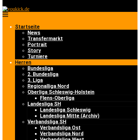
Startseite
News
Transfermarkt
Portrait
Story
Turniere
Herren
Bundesliga
2. Bundesliga
3. Liga
Regionalliga Nord
Oberliga Schleswig-Holstein
Flens-Oberliga
Landesliga SH
Landesliga Schleswig
Landesliga Mitte (Archiv)
Verbandsliga SH
Verbandsliga Ost
Verbandsliga Nord
Verbandsliga West