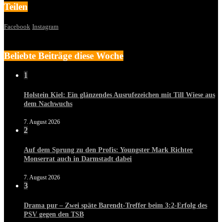
Teilen
Facebook
Instagram
Beliebte Beiträge diese Woche
1
Holstein Kiel: Ein glänzendes Ausrufezeichen mit Till Wiese aus
dem Nachwuchs
7. August 2026
2
Auf dem Sprung zu den Profis: Youngster Mark Richter
Monserrat auch in Darmstadt dabei
7. August 2026
3
Drama pur – Zwei späte Barendt-Treffer beim 3:2-Erfolg des
PSV gegen den TSB