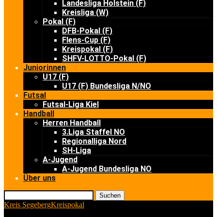
Landesliga Holstein (F)
Kreisliga (W)
Pokal (F)
DFB-Pokal (F)
Flens-Cup (F)
Kreispokal (F)
SHFV-LOTTO-Pokal (F)
Juniorinnen
U17 (F)
U17 (F) Bundesliga N/NO
Futsal
Futsal-Liga Kiel
Handball
Herren Handball
3.Liga Staffel NO
Regionalliga Nord
SH-Liga
A-Jugend
A-Jugend Bundesliga NO
Über uns
Suchen
Kreis Segeberg
Kreispokal