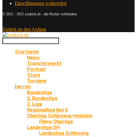
Einwilligungen widerrufen
© 2021 - 2025 youkick.de - alle Rechte vorbehalten
Zurück an den Anfang
Startseite
News
Transfermarkt
Portrait
Story
Turniere
Herren
Bundesliga
2. Bundesliga
3. Liga
Regionalliga Nord
Oberliga Schleswig-Holstein
Flens-Oberliga
Landesliga SH
Landesliga Schleswig