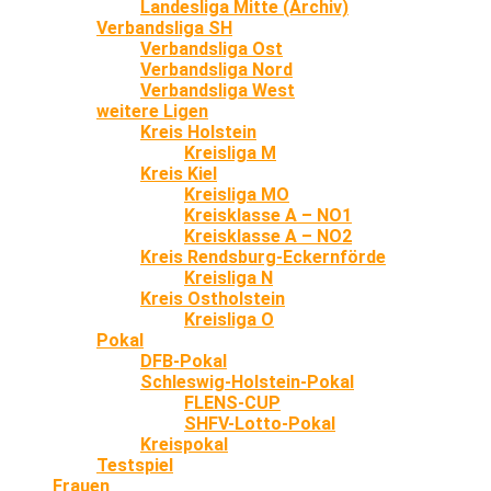
Landesliga Mitte (Archiv)
Verbandsliga SH
Verbandsliga Ost
Verbandsliga Nord
Verbandsliga West
weitere Ligen
Kreis Holstein
Kreisliga M
Kreis Kiel
Kreisliga MO
Kreisklasse A – NO1
Kreisklasse A – NO2
Kreis Rendsburg-Eckernförde
Kreisliga N
Kreis Ostholstein
Kreisliga O
Pokal
DFB-Pokal
Schleswig-Holstein-Pokal
FLENS-CUP
SHFV-Lotto-Pokal
Kreispokal
Testspiel
Frauen