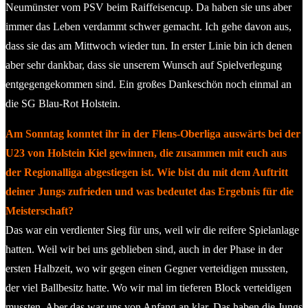
Neumünster vom PSV beim Raiffeisencup. Da haben sie uns aber
immer das Leben verdammt schwer gemacht. Ich gehe davon aus,
dass sie das am Mittwoch wieder tun. In erster Linie bin ich denen
aber sehr dankbar, dass sie unserem Wunsch auf Spielverlegung
entgegengekommen sind. Ein großes Dankeschön noch einmal an
die SG Blau-Rot Holstein.
Am Sonntag konntet ihr in der Flens-Oberliga auswärts bei der
U23 von Holstein Kiel gewinnen, die zusammen mit euch aus
der Regionalliga abgestiegen ist. Wie bist du mit dem Auftritt
deiner Jungs zufrieden und was bedeutet das Ergebnis für die
Meisterschaft?
Das war ein verdienter Sieg für uns, weil wir die reifere Spielanlage
hatten. Weil wir bei uns geblieben sind, auch in der Phase in der
ersten Halbzeit, wo wir gegen einen Gegner verteidigen mussten,
der viel Ballbesitz hatte. Wo wir mal im tieferen Block verteidigen
mussten. Aber das war uns von Anfang an klar. Das haben die Jungs