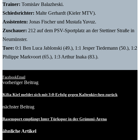
Trainer:
Tomislav Balazheski.
Schiedsrichter:
Malte Gerhardt (Kieler MTV).
Assistenten:
Jonas Fischer und Mustafa Yavuz.
Zuschauer:
212 auf dem PSV-Sportplatz an der Stettiner Straße in
Neumünster.
Tore:
0:1 Ben Luca Jablonski (49.), 1:1 Jesper Tiedemann (50.), 1:2
Philippe Markvoort (65.), 1:3 Arthur Inaka (83.).
Facebook
Email
vorheriger Beitrag
Kilia Kiel meldet sich mit 3:0-Erfolg gegen Kaltenkirchen zurück
nächster Beitrag
Rasensport empfängt Inter Türkspor in der Grümmi-Arena
ähnliche Artikel