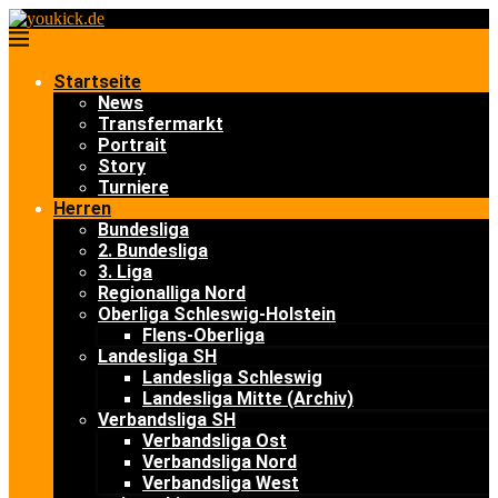
Startseite
News
Transfermarkt
Portrait
Story
Turniere
Herren
Bundesliga
2. Bundesliga
3. Liga
Regionalliga Nord
Oberliga Schleswig-Holstein
Flens-Oberliga
Landesliga SH
Landesliga Schleswig
Landesliga Mitte (Archiv)
Verbandsliga SH
Verbandsliga Ost
Verbandsliga Nord
Verbandsliga West