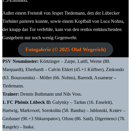
1:3-Endstand.
Außer einem Freistoß von Jesper Tiedemann, den der Lübecker
Torhüter parieren konnte, sowie einem Kopfball von Luca Nohns,
der knapp das Tor verfehlte, kam von den restlos enttäuschenden
Gastgebern nur noch wenig Gegenwehr.
Fotogalerie (© 2025 Olaf Wegerich)
PSV Neumünster:
Körtzinger – Zarpe, Latifi, Werne (80.
Marquardt), Eberhardt – Calvin Ehlert (45.+1 Küffner), Zinkondo
(63. Bouzoumita) – Möller (66. Nohns), Barendt, Assameur –
Tiedemann.
Trainer:
Dennis Buthmann und Nils Voss.
1. FC Phönix Lübeck II:
Galytsky – Taritas (16. Enseleit),
Hartwig, Markvoort, Sorokolita (58. Bamba) – Jablonski, Kraiev –
Grobauer (90.+3 Shkuropatov), Ofosu (86. Said), Digermenci (78.
Rasgele) – Inaka.