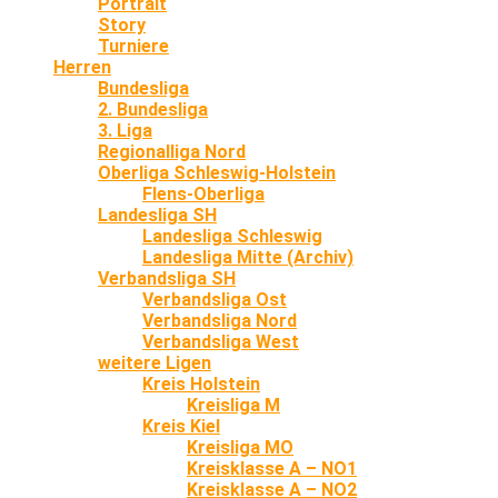
Portrait
Story
Turniere
Herren
Bundesliga
2. Bundesliga
3. Liga
Regionalliga Nord
Oberliga Schleswig-Holstein
Flens-Oberliga
Landesliga SH
Landesliga Schleswig
Landesliga Mitte (Archiv)
Verbandsliga SH
Verbandsliga Ost
Verbandsliga Nord
Verbandsliga West
weitere Ligen
Kreis Holstein
Kreisliga M
Kreis Kiel
Kreisliga MO
Kreisklasse A – NO1
Kreisklasse A – NO2