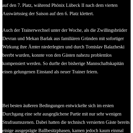
auf den 7. Platz, während Phönix Lübeck II nach dem vierten
Auswärtssieg der Saison auf den 6. Platz klettert.
Auch der Trainerwechsel unter der Woche, als die Zwillingsbrüder
Devran und Mekan Barlak aus familiären Gründen mit sofortiger
Wirkung ihre Ämter niederlegten und durch Tomislav Balazheski
beerbt wurden, konnte von den Gästen nahezu problemlos
kompensiert werden. So durfte der bisherige Mannschaftskapitän
einen gelungenen Einstand als neuer Trainer feiern.
Geart Latifi (PSV) wird von Arthur Inaka (Phönix II)
angelaufen. © 2025 Olaf Wegerich
Bei besten äußeren Bedingungen entwickelte sich im ersten
Durchgang eine sehr ausgeglichene Partie mit nur sehr wenigen
Strafraumszenen. Dabei hatten die technisch versierten Gäste bereits
einige ausgeprägte Ballbesitzphasen, kamen jedoch kaum einmal