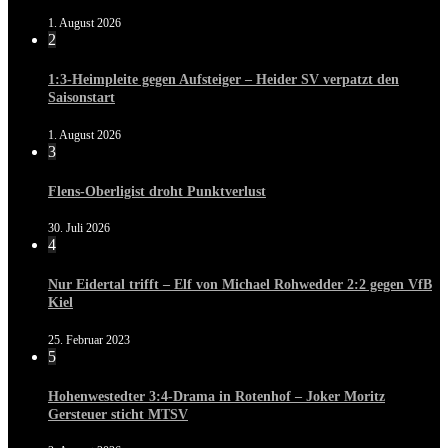
1. August 2026
2
1:3-Heimpleite gegen Aufsteiger – Heider SV verpatzt den
Saisonstart
1. August 2026
3
Flens-Oberligist droht Punktverlust
30. Juli 2026
4
Nur Eidertal trifft – Elf von Michael Rohwedder 2:2 gegen VfB
Kiel
25. Februar 2023
5
Hohenwestedter 3:4-Drama in Rotenhof – Joker Moritz
Gersteuer sticht MTSV