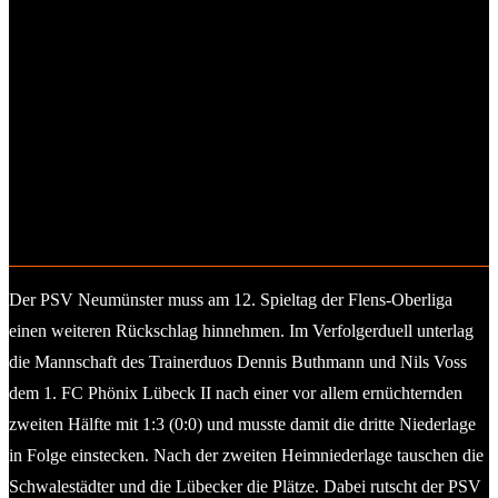
Nach einer Ecke kommt Timo Barendt zum Kopfball. © 2025
Olaf Wegerich
Der PSV Neumünster muss am 12. Spieltag der Flens-Oberliga
einen weiteren Rückschlag hinnehmen. Im Verfolgerduell unterlag
die Mannschaft des Trainerduos Dennis Buthmann und Nils Voss
dem 1. FC Phönix Lübeck II nach einer vor allem ernüchternden
zweiten Hälfte mit 1:3 (0:0) und musste damit die dritte Niederlage
in Folge einstecken. Nach der zweiten Heimniederlage tauschen die
Schwalestädter und die Lübecker die Plätze. Dabei rutscht der PSV