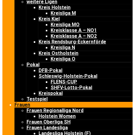
weitere Ligen
Kreis Holstein
Kreisliga M
Kreis Kiel
Kreisliga MO
Kreisklasse A – NO1
Kreisklasse A – NO2
Kreis Rendsburg-Eckernförde
Kreisliga N
Kreis Ostholstein
Kreisliga O
Pokal
DFB-Pokal
Schleswig-Holstein-Pokal
FLENS-CUP
SHFV-Lotto-Pokal
Kreispokal
Testspiel
Frauen
Frauen Regionalliga Nord
Holstein Women
Frauen Oberliga SH
Frauen Landesliga
Landesliga Holstein (F)