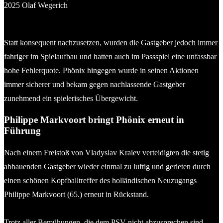
Tim Möller (PSV) kann sich über die linke Seite durchsetzen. ©
2025 Olaf Wegerich
Statt konsequent nachzusetzen, wurden die Gastgeber jedoch immer
fahriger im Spielaufbau und hatten auch im Passspiel eine unfassbar
hohe Fehlerquote. Phönix hingegen wurde in seinen Aktionen
immer sicherer und bekam gegen nachlassende Gastgeber
zunehmend ein spielerisches Übergewicht.
Philippe Markvoort bringt Phönix erneut in
Führung
Nach einem Freistoß von Vladyslav Kraiev verteidigten die stetig
abbauenden Gastgeber wieder einmal zu luftig und gerieten durch
einen schönen Kopfballtreffer des holländischen Neuzugangs
Philippe Markvoort (65.) erneut in Rückstand.
Trotz aller Bemühungen, die dem PSV nicht abzusprechen sind,