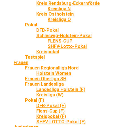
Kreis Rendsburg-Eckernförde
Kreisliga N
Kreis Ostholstein
Kreisliga O
Pokal
DFB-Pokal
Schleswig-Holstein-Pokal
FLENS-CUP
SHFV-Lotto-Pokal
Kreispokal
Testspiel
Frauen
Frauen Regionalliga Nord
Holstein Women
Frauen Oberliga SH
Frauen Landesliga
Landesliga Holstein (F)
Kreisliga (W)
Pokal (F)
DFB-Pokal (F)
Flens-Cup (F)
Kreispokal (F)
SHFV-LOTTO-Pokal (F)