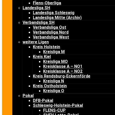
Flens-Oberliga
Landesliga SH
Landesliga Schleswig
Landesliga Mitte (Archiv)
Verbandsliga SH
Verbandsliga Ost
Verbandsliga Nord
Verbandsliga West
weitere Ligen
Kreis Holstein
Kreisliga M
Kreis Kiel
Kreisliga MO
Kreisklasse A – NO1
Kreisklasse A – NO2
Kreis Rendsburg-Eckernförde
Kreisliga N
Kreis Ostholstein
Kreisliga O
Pokal
DFB-Pokal
Schleswig-Holstein-Pokal
FLENS-CUP