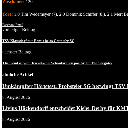
Zuschauer:
120.
Tore:
1:0 Tim Wedemeyer (7), 2:0 Dominik Schiffer (8.), 2:1 Mert Ba
Facebook
Email
vorheriger Beitrag
TSV Klausdorf nur Remis beim Gettorfer SC
nächster Beitrag
The trend ist your friend – für Schönkirchen positiv, für Plön negativ
ähnliche Artikel
Umkämpfter Härtetest: Probsteier SG bezwingt TSV Fl
8. August 2026
Livius Höckendorff entscheidet Kieler Derby für KM
8. August 2026