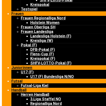
SHFV-Lotto-Pokal
Kreispokal
Testspiel
Frauen
Frauen Regionalliga Nord
Holstein Women
Frauen Oberliga SH
Frauen Landesliga
Landesliga Holstein (F)
Kreisliga (W)
Pokal (F)
DFB-Pokal (F)
Flens-Cup (F)
Kreispokal (F)
SHFV-LOTTO-Pokal (F)
Juniorinnen
U17 (F)
U17 (F) Bundesliga N/NO
Futsal
Futsal-Liga Kiel
Handball
Herren Handball
3.Liga Staffel NO
Regionalliga Nord