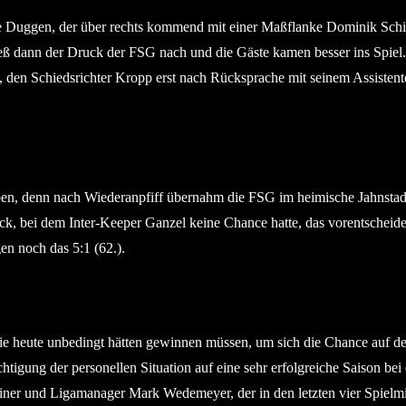
e Duggen, der über rechts kommend mit einer Maßflanke Dominik Schiff
ieß dann der Druck der FSG nach und die Gäste kamen besser ins Spiel
 den Schiedsrichter Kropp erst nach Rücksprache mit seinem Assistenten
aben, denn nach Wiederanpfiff übernahm die FSG im heimische Jahnst
Eck, bei dem Inter-Keeper Ganzel keine Chance hatte, das vorentscheid
n noch das 5:1 (62.).
die heute unbedingt hätten gewinnen müssen, um sich die Chance auf den
tigung der personellen Situation auf eine sehr erfolgreiche Saison bei 
iner und Ligamanager Mark Wedemeyer, der in den letzten vier Spielm