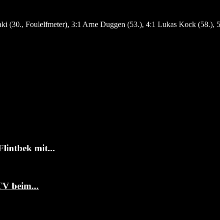
ki (30., Foulelfmeter), 3:1 Arne Duggen (53.), 4:1 Lukas Kock (58.), 
intbek mit...
TV beim...