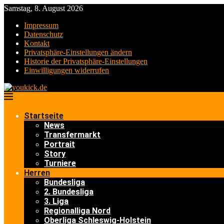
Samstag, 8. August 2026
Impressum
Datenschutz
Kontakt
Privatsphäre-Einstellungen ändern
Historie der Privatsphäre-Einstellungen
Einwilligungen widerrufen
Startseite
News
Transfermarkt
Portrait
Story
Turniere
Herren
Bundesliga
2. Bundesliga
3. Liga
Regionalliga Nord
Oberliga Schleswig-Holstein