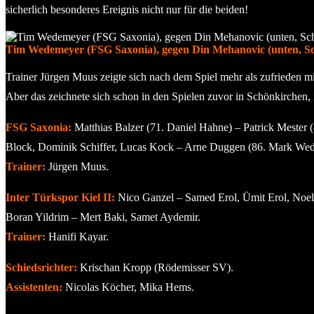
sicherlich besonderes Ereignis nicht nur für die beiden!
Tim Wedemeyer (FSG Saxonia), gegen Din Mehanovic (unten, Schön
Trainer Jürgen Muus zeigte sich nach dem Spiel mehr als zufrieden mi
Aber das zeichnete sich schon in den Spielen zuvor in Schönkirchen,
FSG Saxonia:
Matthias Balzer (71. Daniel Hahne) – Patrick Mester 
Block, Dominik Schiffer, Lucas Kock – Arne Duggen (86. Mark We
Trainer:
Jürgen Muus.
Inter Türkspor Kiel II:
Nico Ganzel – Samed Erol, Ümit Erol, Noel
Boran Yildrim – Mert Baki, Samet Aydemir.
Trainer:
Hanifi Kayar.
Schiedsrichter:
Krischan Kropp (Rödemisser SV).
Assistenten:
Nicolas Köcher, Mika Hems.