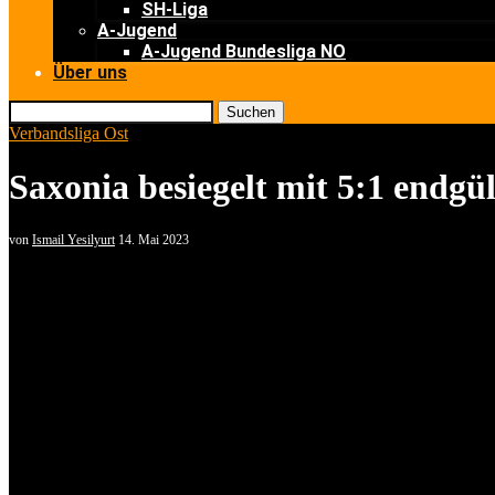
SH-Liga
A-Jugend
A-Jugend Bundesliga NO
Über uns
Suchen
Verbandsliga Ost
Saxonia besiegelt mit 5:1 endgül
von
Ismail Yesilyurt
14. Mai 2023