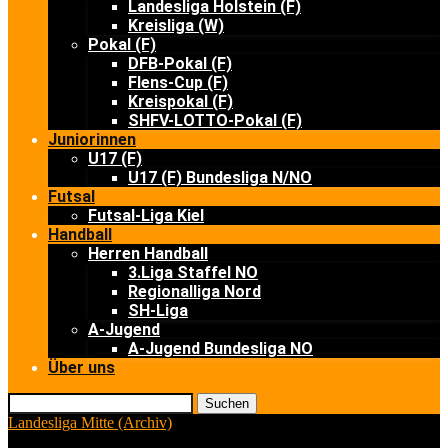
Landesliga Holstein (F)
Kreisliga (W)
Pokal (F)
DFB-Pokal (F)
Flens-Cup (F)
Kreispokal (F)
SHFV-LOTTO-Pokal (F)
Juniorinnen
U17 (F)
U17 (F) Bundesliga N/NO
Futsal
Futsal-Liga Kiel
Handball
Herren Handball
3.Liga Staffel NO
Regionalliga Nord
SH-Liga
A-Jugend
A-Jugend Bundesliga NO
Über uns
Suchen
Landesliga Mitte (Archiv)