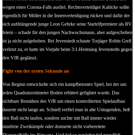
wegen eines Corona-Falls ausfiel. Rechtsverteidiger Kahlcke sollte
eigentlich für Möller in die Innenverteidigung rücken und dafür der
sich aufdrängende junge Leon Gehrke seine Startelfpremiere als RV
feiern – schade für den jungen Nachwuchsmann, aber aufgeschoben
ist ja nicht aufgehoben. Bei Jevenstedt schaute Torjäger Robin Grell
verletzt zu, er hatte im Vorjahr beim 3:1-Heimsieg Jevenstedts gegen
den VfR geglänzt.
Fight von der ersten Sekunde an
Von Beginn entwickelte sich ein kampfbetontes Spiel, bei der um
jeden Quadratzentimeter Boden erbittert gefightet wurde. Das
sichtbare Bemühen des VfR um einen kontrollierten Spielaufbau
dauerte nicht lange an. Schnell verfiel man in alte Untugenden, ließ
den Ball nicht laufen, sondern suchte mit Ball immer wieder
sinnfreie Zweikämpfe oder donnerte nicht vorbereitete
Diagonalbälle ins Nirwana. Und lud so zunächst tief gestaffelt