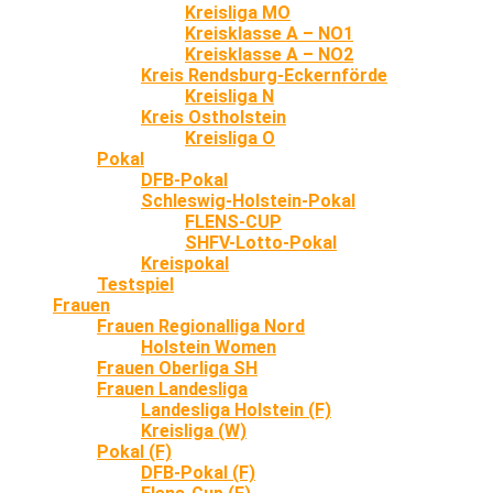
Kreisliga MO
Kreisklasse A – NO1
Kreisklasse A – NO2
Kreis Rendsburg-Eckernförde
Kreisliga N
Kreis Ostholstein
Kreisliga O
Pokal
DFB-Pokal
Schleswig-Holstein-Pokal
FLENS-CUP
SHFV-Lotto-Pokal
Kreispokal
Testspiel
Frauen
Frauen Regionalliga Nord
Holstein Women
Frauen Oberliga SH
Frauen Landesliga
Landesliga Holstein (F)
Kreisliga (W)
Pokal (F)
DFB-Pokal (F)