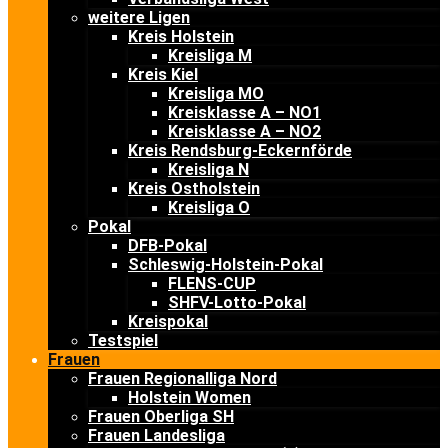
weitere Ligen
Kreis Holstein
Kreisliga M
Kreis Kiel
Kreisliga MO
Kreisklasse A – NO1
Kreisklasse A – NO2
Kreis Rendsburg-Eckernförde
Kreisliga N
Kreis Ostholstein
Kreisliga O
Pokal
DFB-Pokal
Schleswig-Holstein-Pokal
FLENS-CUP
SHFV-Lotto-Pokal
Kreispokal
Testspiel
Frauen
Frauen Regionalliga Nord
Holstein Women
Frauen Oberliga SH
Frauen Landesliga