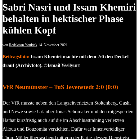
Sabri Nasri und Issam Khemiri
behalten in hektischer Phase
kühlen Kopf
von
Redaktion Youkick
14. November 2021
Beitragsfoto:
Issam Khemiri machte mit dem 2:0 den Deckel
drauf (Archivfoto). ©Ismail Yesilyurt
VfR Neumünster – TuS Jevenstedt 2:0 (0:0)
Der VfR musste neben den Langzeitverletzten Stoltenberg, Gashi
und Newe sowie Urlauber Jonas Schomaker und den rotgesperrten
Hathat kurzfristig auch auf die im Abschlusstraining verletzten
Alioua und Bouzomita verzichten. Dafür war Innenverteidiger
Thore Möller überraschend mit von der Partie, dessen Dienstreise