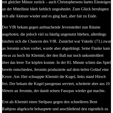
mit gleicher Münze zurück – auch Christophersens hartes Einsteigen
an der Mittellinie blieb farblich ungeahndet. Zum Glück beruhigten
sich alle Akteure wieder und es ging hart, aber fair zu Ende.
Der VfR bekam gegen aufmachende Jevenstedter nun Räume
angeboten, die jedoch viel zu häufig ungenutzt blieben, allerdings
häuften sich die Chancen des VfR. Zunächst war Vukelic (73.) zwar
an Jeromin schon vorbei, wurde aber abgedrängt. Seine Flanke kam
etwas zu hoch für Khemiri, der den Ball nur noch unkontrolliert
über das leere Tor köpfen konnte. In der 83. Minute schien das Spiel
bereits entschieden, Jeromin produzierte auf dem tiefen Geläuf eine
Kerze. Am 16er schnappte Khemiri die Kugel, links stand Hirsch
frei. Der bekam die Kugel passgenau serviert, scheiterte aber aus 10
Metern an Jeromin, der damit seinen Fauxpas wieder gut machte.
Erst als Khemiri einen Steilpass gegen den schnelleren Bent
Rathjens abgekocht behauptete und anschließend den eigentlich zu