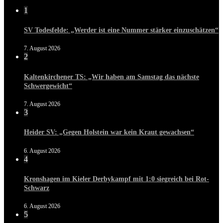
1
SV Todesfelde: „Werder ist eine Nummer stärker einzuschätzen“
7. August 2026
2
Kaltenkirchener TS: „Wir haben am Samstag das nächste
Schwergewicht“
7. August 2026
3
Heider SV: „Gegen Holstein war kein Kraut gewachsen“
6. August 2026
4
Kronshagen im Kieler Derbykampf mit 1:0 siegreich bei Rot-
Schwarz
6. August 2026
5