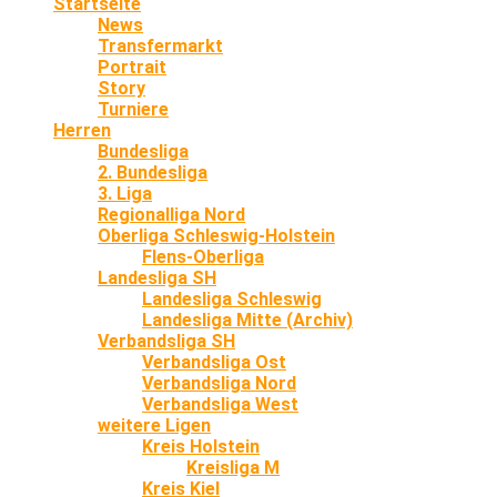
Startseite
News
Transfermarkt
Portrait
Story
Turniere
Herren
Bundesliga
2. Bundesliga
3. Liga
Regionalliga Nord
Oberliga Schleswig-Holstein
Flens-Oberliga
Landesliga SH
Landesliga Schleswig
Landesliga Mitte (Archiv)
Verbandsliga SH
Verbandsliga Ost
Verbandsliga Nord
Verbandsliga West
weitere Ligen
Kreis Holstein
Kreisliga M
Kreis Kiel