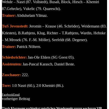
Wehde – Nasri (87. Vollstedt), Busali, Block, Hirsch – Khemiri
87.Gehrcke), Vukelic (79. Quareschi).
Trainer:
Abdulselam Yilmaz.
TuS Jevenstedt:
Jeromin – Krause (46. Schröder), Weidemann (83.
Kriesten), B.Rathjens, Klug, Richter – T.Rathjens, Wardin, Hehnke
– M.Mrosek (76. F.-M. Möller), Seefeldt (68. Degener).
Trainer:
Patrick Nöhren.
Schiedsrichter:
Jan-Ole Ehlers (SG Geest 05).
Assistenten:
Jan-Pascal Karasch, Daniel Beste.
Zuschauer:
222.
Tore:
1:0 Nasri (60.), 2:0 Khemiri (86.).
Facebook
Email
vorheriger Beitrag
Tjark Klarmann verhindert möglichen Wendepunkt gegen wackeren VfR