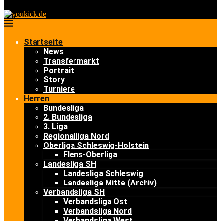
Startseite
News
Transfermarkt
Portrait
Story
Turniere
Herren
Bundesliga
2. Bundesliga
3. Liga
Regionalliga Nord
Oberliga Schleswig-Holstein
Flens-Oberliga
Landesliga SH
Landesliga Schleswig
Landesliga Mitte (Archiv)
Verbandsliga SH
Verbandsliga Ost
Verbandsliga Nord
Verbandsliga West