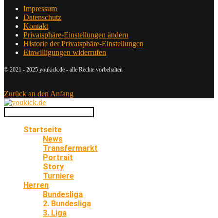
Impressum
Datenschutz
Kontakt
Privatsphäre-Einstellungen ändern
Historie der Privatsphäre-Einstellungen
Einwilligungen widerrufen
© 2021 - 2025 youkick.de - alle Rechte vorbehalten
Zurück an den Anfang
Startseite
News
Transfermarkt
Portrait
Story
Turniere
Herren
Bundesliga
2. Bundesliga
3. Liga