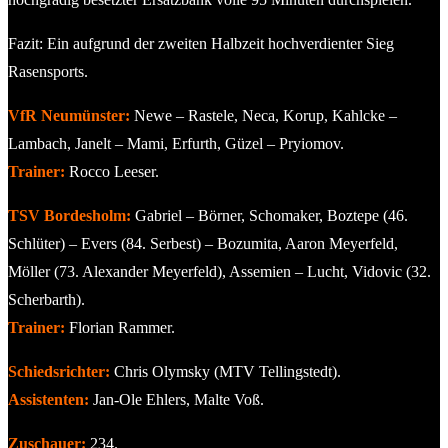
Fazit: Ein aufgrund der zweiten Halbzeit hochverdienter Sieg
Rasensports.
VfR Neumünster:
Newe – Rastele, Neca, Korup, Kahlcke –
Lambach, Janelt – Mami, Erfurth, Güzel – Pryiomov.
Trainer:
Rocco Leeser.
TSV Bordesholm:
Gabriel – Börner, Schomaker, Boztepe (46.
Schlüter) – Evers (84. Serbest) – Bozumita, Aaron Meyerfeld,
Möller (73. Alexander Meyerfeld), Assemien – Lucht, Vidovic (32.
Scherbarth).
Trainer:
Florian Rammer.
Schiedsrichter:
Chris Olymsky (MTV Tellingstedt).
Assistenten:
Jan-Ole Ehlers, Malte Voß.
Zuschauer:
234.