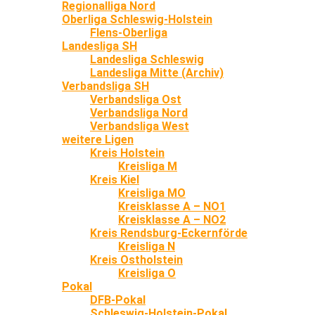
Regionalliga Nord
Oberliga Schleswig-Holstein
Flens-Oberliga
Landesliga SH
Landesliga Schleswig
Landesliga Mitte (Archiv)
Verbandsliga SH
Verbandsliga Ost
Verbandsliga Nord
Verbandsliga West
weitere Ligen
Kreis Holstein
Kreisliga M
Kreis Kiel
Kreisliga MO
Kreisklasse A – NO1
Kreisklasse A – NO2
Kreis Rendsburg-Eckernförde
Kreisliga N
Kreis Ostholstein
Kreisliga O
Pokal
DFB-Pokal
Schleswig-Holstein-Pokal