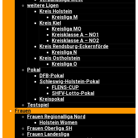
weitere Ligen
Kreis Holstein
Kreisliga M
Kreis Kiel
Kreisliga MO
Kreisklasse A – NO1
Kreisklasse A – NO2
Kreis Rendsburg-Eckernförde
Kreisliga N
Kreis Ostholstein
Kreisliga O
Pokal
DFB-Pokal
Schleswig-Holstein-Pokal
FLENS-CUP
SHFV-Lotto-Pokal
Kreispokal
Testspiel
Frauen
Frauen Regionalliga Nord
Holstein Women
Frauen Oberliga SH
Frauen Landesliga