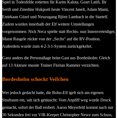
Spiel in Todesfelde rotierten für Karim Kalota, Geart Latifi, Ilir
Serifi und Zinedine Hukporti heute Vincent Janelt, Adam Mami,
Emirkaan Güzel und Neuzugang Björn Lambach in die Startelf.
Zudem wurden innerhalb der Elf weitere Umstellungen
vorgenommen: Nick Neca spielte statt Rechts- nun Innenverteidiger,
Murat Rasgele rückte von der „Sechs“ auf die RV-Position.
Außerdem wurde zum 4-2-3-1-System zurückgekehrt.
Ganz anders die Personallage beim Gast aus Bordesholm: Gleich
auf 13 Akteure musste Trainer Florian Rammer verzichten.
Bordesholm schockt Veilchen
Wer jedoch gedacht hatte, die Boho-Elf igelt sich am eigenen
Strafraum ein, sah sich getäuscht: Vom Anpfiff weg wurde Druck
gemacht, sofort der Ball erobert. Aaron Meyerfeld kommt nach nur
30 Sekunden frei vor VfR-Keeper Christopher Newe zum Schuss,