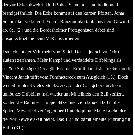
der zur Ecke abwehrt. Und Bohos Standards sind traditionell
brandgefährlich: Die Ecke kommt auf den kurzen Pfosten, Jonas
Schomaker verlängert, Yussef Bouzoumita staubt aus dem Gewühl
ab. 0:1 (2.) und die Bordesholmer Protagonisten dabei sind
ausgerechnet die beim VfR aussortierten!
Danach hat der VfR mehr vom Spiel. Das ist jedoch zunächst
äußerst zerfahren. Mehr Kampf und verdaddelte Dribblings als
schöne Spielzüge. Der agile Keenon Erfurth tankt sich rechts durch,
Vincent Janelt trifft vom Fünfmetereck zum Ausgleich (13.). Doch
weiterhin bleibt vieles Stückwerk. Als der Gastgeber durch ein
unnötiges Dribbling mal wieder am Mittelkreis den Ball verliert,
kontert die Rammer-Truppe blitzschnell: ein langer Ball in die
Spitze, Meyerfeld verlängert per Hinterkopf auf Malte Lucht, der
frei vor Newe eiskalt bleibt. Das 1:2 und damit erneute Führung für
Boho (31.).