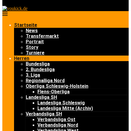
Startseite
News
Transfermarkt
Portrait
Story
Turniere
Herren
Bundesliga
2. Bundesliga
3. Liga
Regionalliga Nord
Oberliga Schleswig-Holstein
Flens-Oberliga
Landesliga SH
Landesliga Schleswig
Landesliga Mitte (Archiv)
Verbandsliga SH
Verbandsliga Ost
Verbandsliga Nord
Verbandsliga West