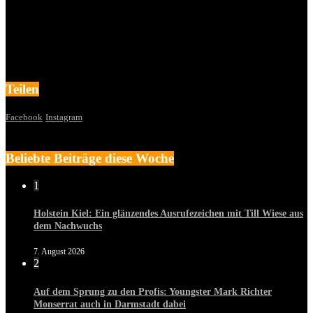
Teilen
Facebook
Instagram
Beliebte Beiträge diese Woche
1
Holstein Kiel: Ein glänzendes Ausrufezeichen mit Till Wiese aus
dem Nachwuchs
7. August 2026
2
Auf dem Sprung zu den Profis: Youngster Mark Richter
Monserrat auch in Darmstadt dabei