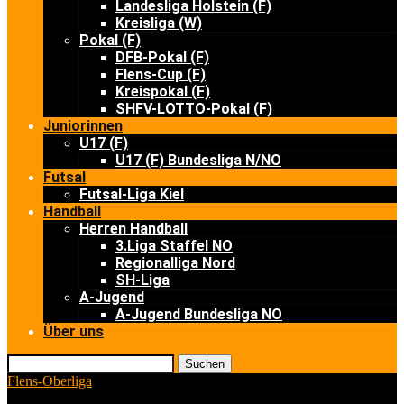
Landesliga Holstein (F)
Kreisliga (W)
Pokal (F)
DFB-Pokal (F)
Flens-Cup (F)
Kreispokal (F)
SHFV-LOTTO-Pokal (F)
Juniorinnen
U17 (F)
U17 (F) Bundesliga N/NO
Futsal
Futsal-Liga Kiel
Handball
Herren Handball
3.Liga Staffel NO
Regionalliga Nord
SH-Liga
A-Jugend
A-Jugend Bundesliga NO
Über uns
Suchen
Flens-Oberliga