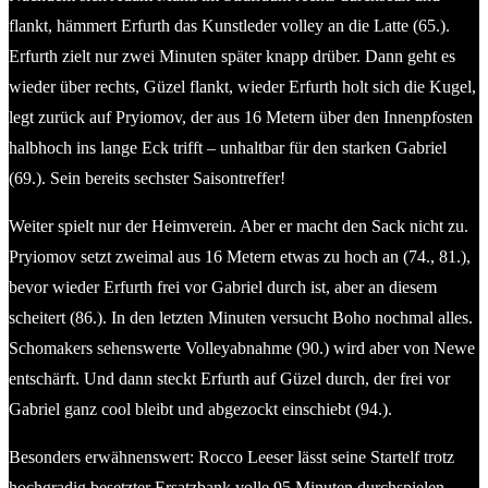
flankt, hämmert Erfurth das Kunstleder volley an die Latte (65.).
Erfurth zielt nur zwei Minuten später knapp drüber. Dann geht es
wieder über rechts, Güzel flankt, wieder Erfurth holt sich die Kugel,
legt zurück auf Pryiomov, der aus 16 Metern über den Innenpfosten
halbhoch ins lange Eck trifft – unhaltbar für den starken Gabriel
(69.). Sein bereits sechster Saisontreffer!
Weiter spielt nur der Heimverein. Aber er macht den Sack nicht zu.
Pryiomov setzt zweimal aus 16 Metern etwas zu hoch an (74., 81.),
bevor wieder Erfurth frei vor Gabriel durch ist, aber an diesem
scheitert (86.). In den letzten Minuten versucht Boho nochmal alles.
Schomakers sehenswerte Volleyabnahme (90.) wird aber von Newe
entschärft. Und dann steckt Erfurth auf Güzel durch, der frei vor
Gabriel ganz cool bleibt und abgezockt einschiebt (94.).
Besonders erwähnenswert: Rocco Leeser lässt seine Startelf trotz
hochgradig besetzter Ersatzbank volle 95 Minuten durchspielen.