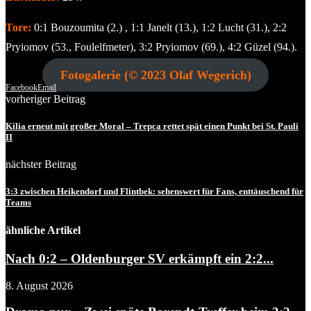
Tore:
0:1 Bouzoumita (2.) , 1:1 Janelt (13.), 1:2 Lucht (31.), 2:2
Pryiomov (53., Foulelfmeter), 3:2 Pryiomov (69.), 4:2 Güzel (94.).
Fotogalerie (© 2023 Olaf Wegerich)
Facebook
Email
vorheriger Beitrag
Kilia erneut mit großer Moral – Trepca rettet spät einen Punkt bei St. Pauli
II
nächster Beitrag
3:3 zwischen Heikendorf und Flintbek: sehenswert für Fans, enttäuschend für
Teams
ähnliche Artikel
Nach 0:2 – Oldenburger SV erkämpft ein 2:2...
8. August 2026