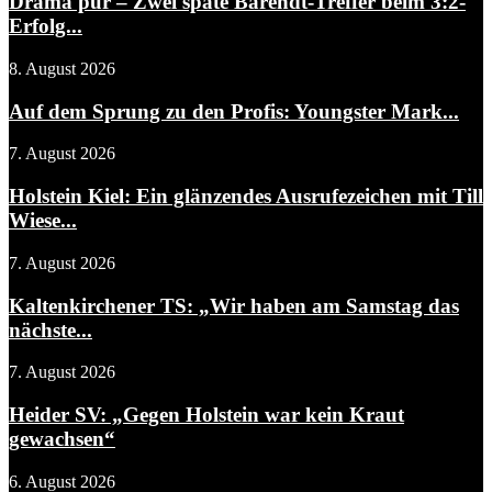
Drama pur – Zwei späte Barendt-Treffer beim 3:2-
Erfolg...
8. August 2026
Auf dem Sprung zu den Profis: Youngster Mark...
7. August 2026
Holstein Kiel: Ein glänzendes Ausrufezeichen mit Till
Wiese...
7. August 2026
Kaltenkirchener TS: „Wir haben am Samstag das
nächste...
7. August 2026
Heider SV: „Gegen Holstein war kein Kraut
gewachsen“
6. August 2026