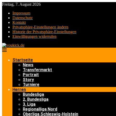
Freitag, 7. August 2026
Impressum
Datenschutz
Kontakt
Privatsphäre-Einstellungen ändern
Historie der Privatsphäre-Einstellungen
Einwilligungen widerrufen
Startseite
News
Transfermarkt
Portrait
Story
Turniere
Herren
Bundesliga
2. Bundesliga
3. Liga
Regionalliga Nord
Oberliga Schleswig-Holstein