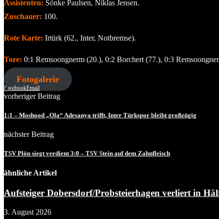
Assistenten:
Sönke Paulsen, Niklas Jensen.
Zuschauer:
100.
Rote Karte:
Irtürk (62., Inter, Notbremse).
Tore:
0:1 Remsoongnerm (20.), 0:2 Borchert (77.), 0:3 Remsoongner
Fotogalerie
Facebook
Email
vorheriger Beitrag
1:1 – Moshood „Ola“ Adesanya trifft, Inter Türkspor bleibt großzügig
nächster Beitrag
TSV Plön siegt verdient 3:0 – TSV Stein auf dem Zahnfleisch
ähnliche Artikel
Aufsteiger Dobersdorf/Probsteierhagen verliert in Hälf
3. August 2026