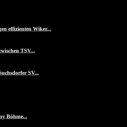
 effizienten Wiker...
zwischen TSV...
Suchsdorfer SV...
ny Böhme...