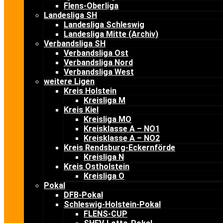
Flens-Oberliga
Landesliga SH
Landesliga Schleswig
Landesliga Mitte (Archiv)
Verbandsliga SH
Verbandsliga Ost
Verbandsliga Nord
Verbandsliga West
weitere Ligen
Kreis Holstein
Kreisliga M
Kreis Kiel
Kreisliga MO
Kreisklasse A – NO1
Kreisklasse A – NO2
Kreis Rendsburg-Eckernförde
Kreisliga N
Kreis Ostholstein
Kreisliga O
Pokal
DFB-Pokal
Schleswig-Holstein-Pokal
FLENS-CUP