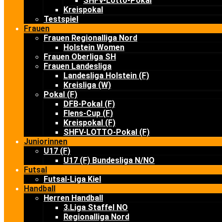
SHFV-Lotto-Pokal
Kreispokal
Testspiel
Frauen
Frauen Regionalliga Nord
Holstein Women
Frauen Oberliga SH
Frauen Landesliga
Landesliga Holstein (F)
Kreisliga (W)
Pokal (F)
DFB-Pokal (F)
Flens-Cup (F)
Kreispokal (F)
SHFV-LOTTO-Pokal (F)
Juniorinnen
U17 (F)
U17 (F) Bundesliga N/NO
Futsal
Futsal-Liga Kiel
Handball
Herren Handball
3.Liga Staffel NO
Regionalliga Nord