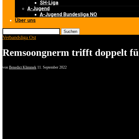
SH-Liga
A-Jugend
A-Jugend Bundesliga NO
Über uns
Suchen
Verbandsliga Ost
Remsoongnerm trifft doppelt fü
von
Benedict Klimmek
11. September 2022