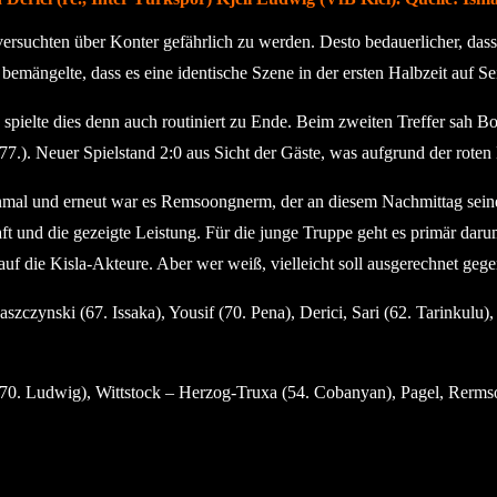
versuchten über Konter gefährlich zu werden. Desto bedauerlicher, das
mängelte, dass es eine identische Szene in der ersten Halbzeit auf Sei
pielte dies denn auch routiniert zu Ende. Beim zweiten Treffer sah Bor
7.). Neuer Spielstand 2:0 aus Sicht der Gäste, was aufgrund der roten 
al und erneut war es Remsoongnerm, der an diesem Nachmittag seinen 
haft und die gezeigte Leistung. Für die junge Truppe geht es primär d
uf die Kisla-Akteure. Aber wer weiß, vielleicht soll ausgerechnet geg
szczynski (67. Issaka), Yousif (70. Pena), Derici, Sari (62. Tarinkulu)
 (70. Ludwig), Wittstock – Herzog-Truxa (54. Cobanyan), Pagel, Rer