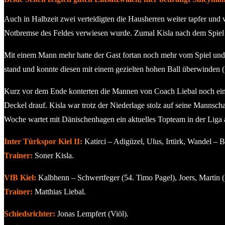
Auch in Halbzeit zwei verteidigten die Hausherren weiter tapfer und 
Notbremse des Feldes verwiesen wurde. Zumal Kisla nach dem Spiel be
Mit einem Mann mehr hatte der Gast fortan noch mehr vom Spiel und s
stand und konnte diesen mit einem gezielten hohen Ball überwinden (7
Kurz vor dem Ende konterten die Mannen von Coach Liebal noch einm
Deckel drauf. Kisla war trotz der Niederlage stolz auf seine Mannsc
Woche wartet mit Dänischenhagen ein aktuelles Topteam in der Liga a
Inter Türkspor Kiel II:
Katirci – Adigüzel, Ulus, Irtürk, Wandel – Ba
Trainer:
Soner Kisla.
VfB Kiel:
Kalbhenn – Schwertfeger (54. Timo Pagel), Joers, Martin
Trainer:
Matthias Liebal.
Schiedsrichter:
Jonas Lempfert (Viöl).