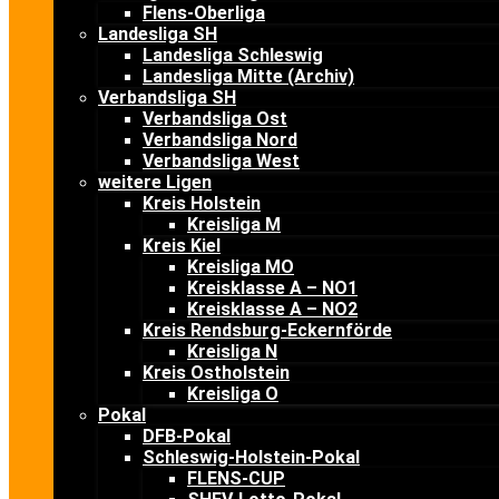
Flens-Oberliga
Landesliga SH
Landesliga Schleswig
Landesliga Mitte (Archiv)
Verbandsliga SH
Verbandsliga Ost
Verbandsliga Nord
Verbandsliga West
weitere Ligen
Kreis Holstein
Kreisliga M
Kreis Kiel
Kreisliga MO
Kreisklasse A – NO1
Kreisklasse A – NO2
Kreis Rendsburg-Eckernförde
Kreisliga N
Kreis Ostholstein
Kreisliga O
Pokal
DFB-Pokal
Schleswig-Holstein-Pokal
FLENS-CUP