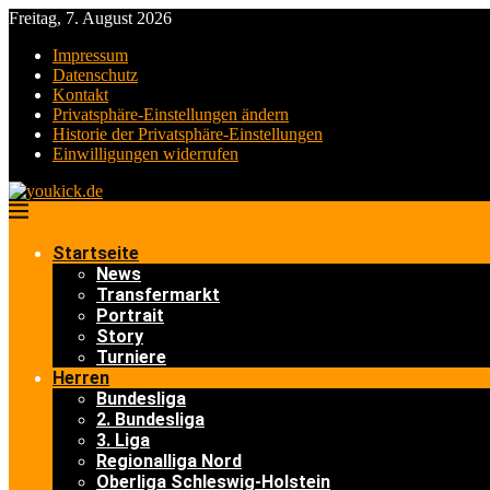
Freitag, 7. August 2026
Impressum
Datenschutz
Kontakt
Privatsphäre-Einstellungen ändern
Historie der Privatsphäre-Einstellungen
Einwilligungen widerrufen
Startseite
News
Transfermarkt
Portrait
Story
Turniere
Herren
Bundesliga
2. Bundesliga
3. Liga
Regionalliga Nord
Oberliga Schleswig-Holstein