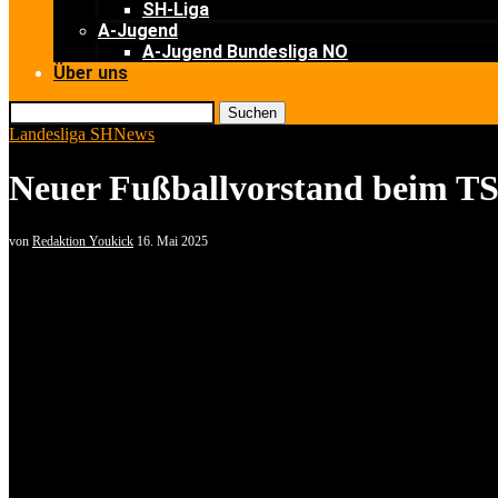
SH-Liga
A-Jugend
A-Jugend Bundesliga NO
Über uns
Suchen
Landesliga SH
News
Neuer Fußballvorstand beim T
von
Redaktion Youkick
16. Mai 2025