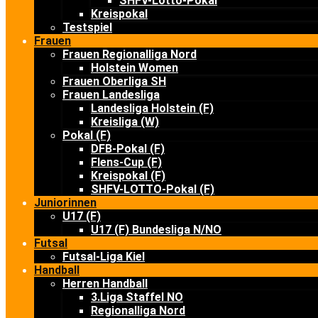
SHFV-Lotto-Pokal
Kreispokal
Testspiel
Frauen
Frauen Regionalliga Nord
Holstein Women
Frauen Oberliga SH
Frauen Landesliga
Landesliga Holstein (F)
Kreisliga (W)
Pokal (F)
DFB-Pokal (F)
Flens-Cup (F)
Kreispokal (F)
SHFV-LOTTO-Pokal (F)
Juniorinnen
U17 (F)
U17 (F) Bundesliga N/NO
Futsal
Futsal-Liga Kiel
Handball
Herren Handball
3.Liga Staffel NO
Regionalliga Nord