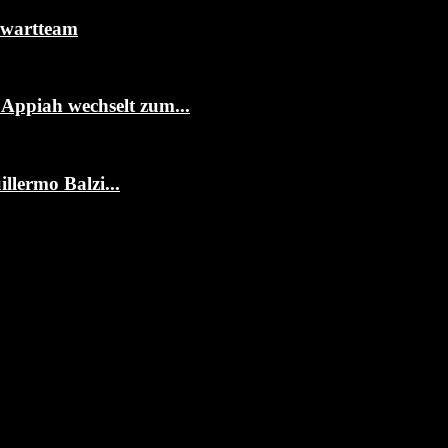
rwartteam
ppiah wechselt zum...
llermo Balzi...