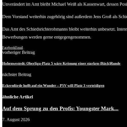
Unverändert im Amt bleibt Michael Weiß als Kassenwart, dessen Posit
Dem Vorstand weiterhin zugehörig sind außerdem Jens Groß als Schie
Das Amt des Schiedsrichterobmanns bleibt weiterhin unbesetzt. Intere
Bewerbungen werden gerne entgegengenommen.
Facebook
Email
vorheriger Beitrag
Hohenwestedt: Oberliga-Platz 5 wäre Krönung einer starken (Rück)Runde
nächster Beitrag
Eckernförde hofft auf ein Wunder – PSV will Platz 3 verteidigen
ähnliche Artikel
Auf dem Sprung zu den Profis: Youngster Mark...
7. August 2026