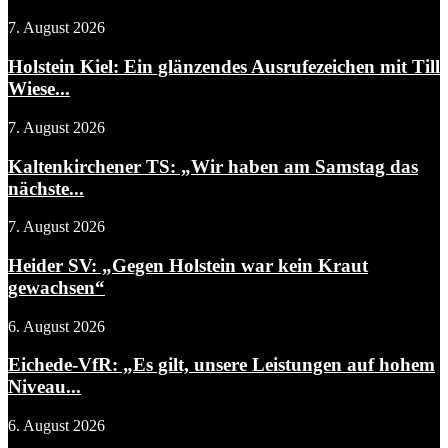
7. August 2026
Holstein Kiel: Ein glänzendes Ausrufezeichen mit Till
Wiese...
7. August 2026
Kaltenkirchener TS: „Wir haben am Samstag das
nächste...
7. August 2026
Heider SV: „Gegen Holstein war kein Kraut
gewachsen“
6. August 2026
Eichede-VfR: „Es gilt, unsere Leistungen auf hohem
Niveau...
6. August 2026