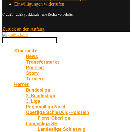
Einwilligungen widerrufen
© 2021 - 2025 youkick.de - alle Rechte vorbehalten
Zurück an den Anfang
Startseite
News
Transfermarkt
Portrait
Story
Turniere
Herren
Bundesliga
2. Bundesliga
3. Liga
Regionalliga Nord
Oberliga Schleswig-Holstein
Flens-Oberliga
Landesliga SH
Landesliga Schleswig