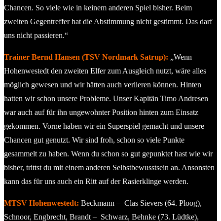
Chancen. So viele wie in keinem anderen Spiel bisher. Beim
zweiten Gegentreffer hat die Abstimmung nicht gestimmt. Das darf
uns nicht passieren.“
Trainer Bernd Hansen (TSV Nordmark Satrup):
„Wenn
Hohenwestedt den zweiten Elfer zum Ausgleich nutzt, wäre alles
möglich gewesen und wir hätten auch verlieren können. Hinten
hatten wir schon unsere Probleme. Unser Kapitän Timo Andresen
war auch auf für ihn ungewohnter Position hinten zum Einsatz
gekommen. Vorne haben wir ein Superspiel gemacht und unsere
Chancen gut genutzt. Wir sind froh, schon so viele Punkte
gesammelt zu haben. Wenn du schon so gut gepunktet hast wie wir
bisher, trittst du mit einem anderen Selbstbewusstsein an. Ansonsten
kann das für uns auch ein Ritt auf der Rasierklinge werden.
MTSV Hohenwestedt:
Beckmann – Clas Sievers (64. Ploog),
Schnoor, Engbrecht, Brandt – Schwarz, Behnke (73. Lüdtke),