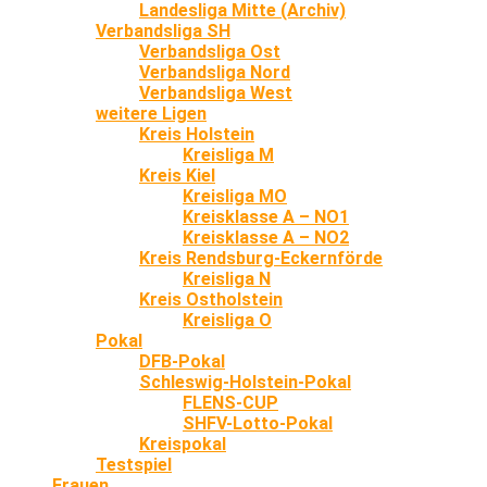
Landesliga Mitte (Archiv)
Verbandsliga SH
Verbandsliga Ost
Verbandsliga Nord
Verbandsliga West
weitere Ligen
Kreis Holstein
Kreisliga M
Kreis Kiel
Kreisliga MO
Kreisklasse A – NO1
Kreisklasse A – NO2
Kreis Rendsburg-Eckernförde
Kreisliga N
Kreis Ostholstein
Kreisliga O
Pokal
DFB-Pokal
Schleswig-Holstein-Pokal
FLENS-CUP
SHFV-Lotto-Pokal
Kreispokal
Testspiel
Frauen