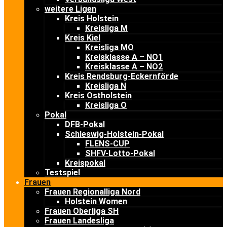
weitere Ligen
Kreis Holstein
Kreisliga M
Kreis Kiel
Kreisliga MO
Kreisklasse A – NO1
Kreisklasse A – NO2
Kreis Rendsburg-Eckernförde
Kreisliga N
Kreis Ostholstein
Kreisliga O
Pokal
DFB-Pokal
Schleswig-Holstein-Pokal
FLENS-CUP
SHFV-Lotto-Pokal
Kreispokal
Testspiel
Frauen
Frauen Regionalliga Nord
Holstein Women
Frauen Oberliga SH
Frauen Landesliga