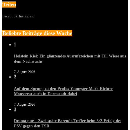
Teilen
Facebook
Instagram
Beliebte Beiträge diese Woche
1
Holstein Kiel: Ein glänzendes Ausrufezeichen mit Till Wiese aus
dem Nachwuchs
7. August 2026
2
Auf dem Sprung zu den Profis: Youngster Mark Richter
Monserrat auch in Darmstadt dabei
7. August 2026
3
Drama pur – Zwei späte Barendt-Treffer beim 3:2-Erfolg des
PSV gegen den TSB