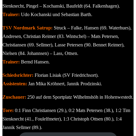
Sienknecht, Pingel – Kochanski, Baufeldt (64. Falkenhagen).
Trainer:
Udo Kochanski und Sebastian Barth.
TSV Nordmark Satrup:
Struck – Falke, Hansen (69. Waterhues),
Andresen, Christian Reimer (83. Wintschel) – Mats Petersen,
Christiansen (69. Sellmer), Lasse Petersen (90. Bennet Reimer),
Nielsen (84. Johannsen) – Lass, Ottsen.
Trainer:
Bernd Hansen.
Schiedsrichter:
Florian Lisiak (SV Friedrichsort).
Assistenten:
Jan Mika Kröhnert, Jannik Prodzinski.
Zuschauer:
250 auf dem Sportplatz Wilhelmshöh in Hohenwestedt.
Tore:
0:1 Finn Christiansen (29.), 0:2 Mats Petersen (38.), 1:2 Tim
Sienknecht (41., Foulelfmeter), 1:3 Christoph Ottsen (80.), 1:4
Jannik Sellmer (89.).