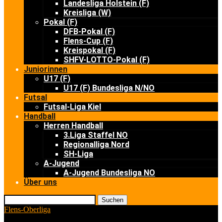
Landesliga Holstein (F)
Kreisliga (W)
Pokal (F)
DFB-Pokal (F)
Flens-Cup (F)
Kreispokal (F)
SHFV-LOTTO-Pokal (F)
Juniorinnen
U17 (F)
U17 (F) Bundesliga N/NO
Futsal
Futsal-Liga Kiel
Handball
Herren Handball
3.Liga Staffel NO
Regionalliga Nord
SH-Liga
A-Jugend
A-Jugend Bundesliga NO
Über uns
Suchen
Flens-Oberliga