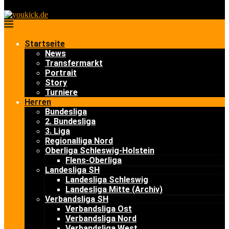
Startseite
News
Transfermarkt
Portrait
Story
Turniere
Herren
Bundesliga
2. Bundesliga
3. Liga
Regionalliga Nord
Oberliga Schleswig-Holstein
Flens-Oberliga
Landesliga SH
Landesliga Schleswig
Landesliga Mitte (Archiv)
Verbandsliga SH
Verbandsliga Ost
Verbandsliga Nord
Verbandsliga West