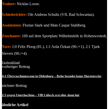
Trainer:
Nicklas Loose.
Schiedsrichter:
Ole Andreas Schultz (VfL Bad Schwartau).
Assistenten:
Florian Stark und Mats Caspar Stahlberg.
Zuschauer:
169 auf dem Sportplatz Wilhelmshöh in Hohenwestedt.
Tore:
1:0 Felix Ploog (81.), 1:1 Arda Özkan (90./+1), 2:1 Tjark
Sievers (90./+4).
Facebook
Email
vorheriger Beitrag
4:1-Überraschungscoup in Oldenburg – Boho beendet lange Durststrecke
nächster Beitrag
2:3 gegen Unterhaching – VfB Lübeck erst pfui, dann hui
ähnliche Artikel