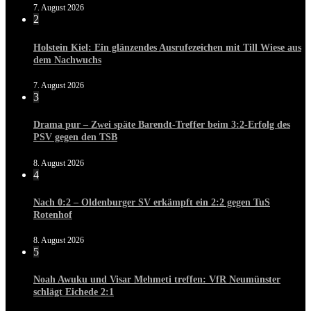
7. August 2026
2
Holstein Kiel: Ein glänzendes Ausrufezeichen mit Till Wiese aus
dem Nachwuchs
7. August 2026
3
Drama pur – Zwei späte Barendt-Treffer beim 3:2-Erfolg des
PSV gegen den TSB
8. August 2026
4
Nach 0:2 – Oldenburger SV erkämpft ein 2:2 gegen TuS
Rotenhof
8. August 2026
5
Noah Awuku und Visar Mehmeti treffen: VfR Neumünster
schlägt Eichede 2:1