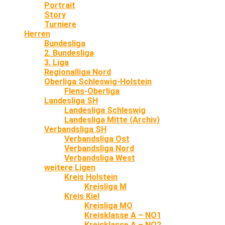
Portrait
Story
Turniere
Herren
Bundesliga
2. Bundesliga
3. Liga
Regionalliga Nord
Oberliga Schleswig-Holstein
Flens-Oberliga
Landesliga SH
Landesliga Schleswig
Landesliga Mitte (Archiv)
Verbandsliga SH
Verbandsliga Ost
Verbandsliga Nord
Verbandsliga West
weitere Ligen
Kreis Holstein
Kreisliga M
Kreis Kiel
Kreisliga MO
Kreisklasse A – NO1
Kreisklasse A – NO2