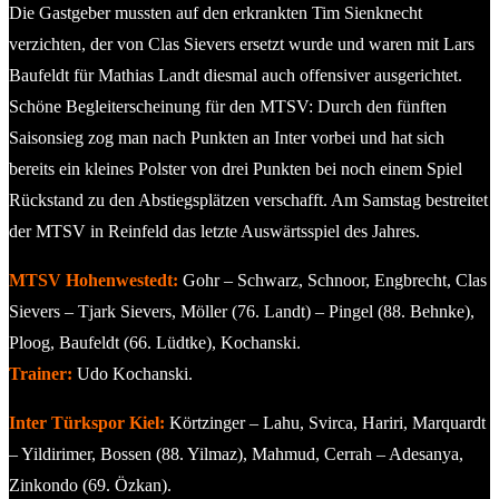
Die Gastgeber mussten auf den erkrankten Tim Sienknecht
verzichten, der von Clas Sievers ersetzt wurde und waren mit Lars
Baufeldt für Mathias Landt diesmal auch offensiver ausgerichtet.
Schöne Begleiterscheinung für den MTSV: Durch den fünften
Saisonsieg zog man nach Punkten an Inter vorbei und hat sich
bereits ein kleines Polster von drei Punkten bei noch einem Spiel
Rückstand zu den Abstiegsplätzen verschafft. Am Samstag bestreitet
der MTSV in Reinfeld das letzte Auswärtsspiel des Jahres.
MTSV Hohenwestedt:
Gohr – Schwarz, Schnoor, Engbrecht, Clas
Sievers – Tjark Sievers, Möller (76. Landt) – Pingel (88. Behnke),
Ploog, Baufeldt (66. Lüdtke), Kochanski.
Trainer:
Udo Kochanski.
Inter Türkspor Kiel:
Körtzinger – Lahu, Svirca, Hariri, Marquardt
– Yildirimer, Bossen (88. Yilmaz), Mahmud, Cerrah – Adesanya,
Zinkondo (69. Özkan).