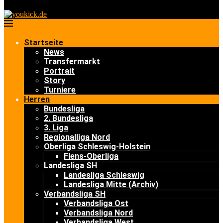
Startseite
News
Transfermarkt
Portrait
Story
Turniere
Herren
Bundesliga
2. Bundesliga
3. Liga
Regionalliga Nord
Oberliga Schleswig-Holstein
Flens-Oberliga
Landesliga SH
Landesliga Schleswig
Landesliga Mitte (Archiv)
Verbandsliga SH
Verbandsliga Ost
Verbandsliga Nord
Verbandsliga West