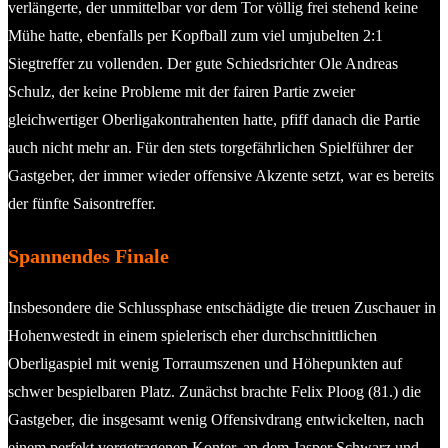
verlängerte, der unmittelbar vor dem Tor völlig frei stehend keine
Mühe hatte, ebenfalls per Kopfball zum viel umjubelten 2:1
Siegtreffer zu vollenden. Der gute Schiedsrichter Ole Andreas
Schulz, der keine Probleme mit der fairen Partie zweier
gleichwertiger Oberligakontrahenten hatte, pfiff danach die Partie
auch nicht mehr an. Für den stets torgefährlichen Spielführer der
Gastgeber, der immer wieder offensive Akzente setzt, war es bereits
der fünfte Saisontreffer.
Spannendes Finale
Insbesondere die Schlussphase entschädigte die treuen Zuschauer in
Hohenwestedt in einem spielerisch eher durchschnittlichen
Oberligaspiel mit wenig Torraumszenen und Höhepunkten auf
schwer bespielbaren Platz. Zunächst brachte Felix Ploog (81.) die
Gastgeber, die insgesamt wenig Offensivdrang entwickelten, nach
einem perfekt vorgetragenen Konter, an dem Jasper Schwarz und