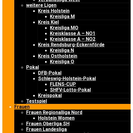
weitere Ligen
Kreis Holstein
Kreisliga M
Kreis Kiel
Kreisliga MO
Kreisklasse A – NO1
Kreisklasse A – NO2
Kreis Rendsburg-Eckernförde
Kreisliga N
Kreis Ostholstein
Kreisliga O
Pokal
DFB-Pokal
Schleswig-Holstein-Pokal
FLENS-CUP
SHFV-Lotto-Pokal
Kreispokal
Testspiel
Frauen
Frauen Regionalliga Nord
Holstein Women
Frauen Oberliga SH
Frauen Landesliga