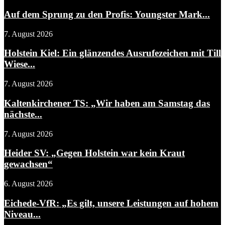
Auf dem Sprung zu den Profis: Youngster Mark...
7. August 2026
Holstein Kiel: Ein glänzendes Ausrufezeichen mit Till
Wiese...
7. August 2026
Kaltenkirchener TS: „Wir haben am Samstag das
nächste...
7. August 2026
Heider SV: „Gegen Holstein war kein Kraut
gewachsen“
6. August 2026
Eichede-VfR: „Es gilt, unsere Leistungen auf hohem
Niveau...