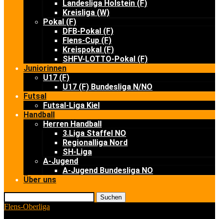
Landesliga Holstein (F)
Kreisliga (W)
Pokal (F)
DFB-Pokal (F)
Flens-Cup (F)
Kreispokal (F)
SHFV-LOTTO-Pokal (F)
Juniorinnen
U17 (F)
U17 (F) Bundesliga N/NO
Futsal
Futsal-Liga Kiel
Handball
Herren Handball
3.Liga Staffel NO
Regionalliga Nord
SH-Liga
A-Jugend
A-Jugend Bundesliga NO
Über uns
Suchen
Flens-Oberliga