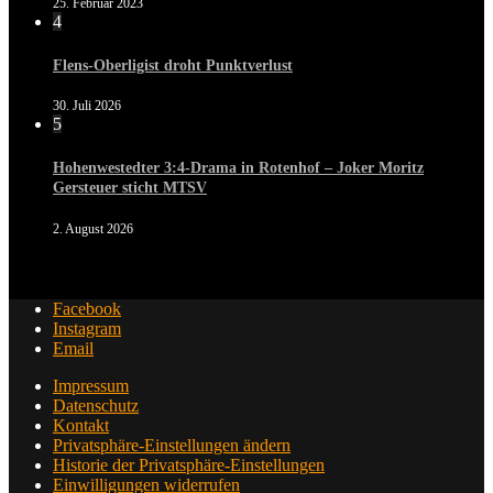
25. Februar 2023
4
Flens-Oberligist droht Punktverlust
30. Juli 2026
5
Hohenwestedter 3:4-Drama in Rotenhof – Joker Moritz
Gersteuer sticht MTSV
2. August 2026
Facebook
Instagram
Email
Impressum
Datenschutz
Kontakt
Privatsphäre-Einstellungen ändern
Historie der Privatsphäre-Einstellungen
Einwilligungen widerrufen