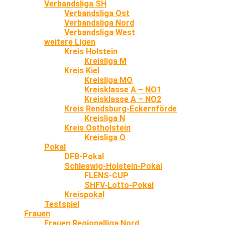
Verbandsliga SH
Verbandsliga Ost
Verbandsliga Nord
Verbandsliga West
weitere Ligen
Kreis Holstein
Kreisliga M
Kreis Kiel
Kreisliga MO
Kreisklasse A – NO1
Kreisklasse A – NO2
Kreis Rendsburg-Eckernförde
Kreisliga N
Kreis Ostholstein
Kreisliga O
Pokal
DFB-Pokal
Schleswig-Holstein-Pokal
FLENS-CUP
SHFV-Lotto-Pokal
Kreispokal
Testspiel
Frauen
Frauen Regionalliga Nord