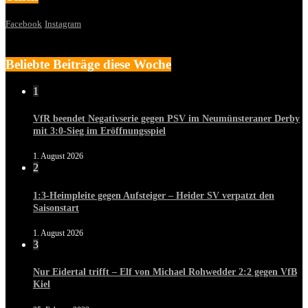
Facebook
Instagram
Beliebte Beiträge diese Woche
1
VfR beendet Negativserie gegen PSV im Neumünsteraner Derby
mit 3:0-Sieg im Eröffnungsspiel
1. August 2026
2
1:3-Heimpleite gegen Aufsteiger – Heider SV verpatzt den
Saisonstart
1. August 2026
3
Nur Eidertal trifft – Elf von Michael Rohwedder 2:2 gegen VfB
Kiel