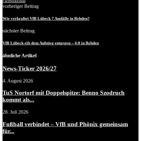
Facebook
Email
vorheriger Beitrag
Wie verkraftet VfB Lübeck 7 Ausfälle in Rehden?
nächster Beitrag
VfB Lübeck eilt dem Aufstieg entgegen – 4:0 in Rehden
ähnliche Artikel
News-Ticker 2026/27
4. August 2026
TuS Nortorf mit Doppelspitze: Benno Szodruch
kommt als...
28. Juli 2026
Fußball verbindet – VfB und Phönix gemeinsam
für...