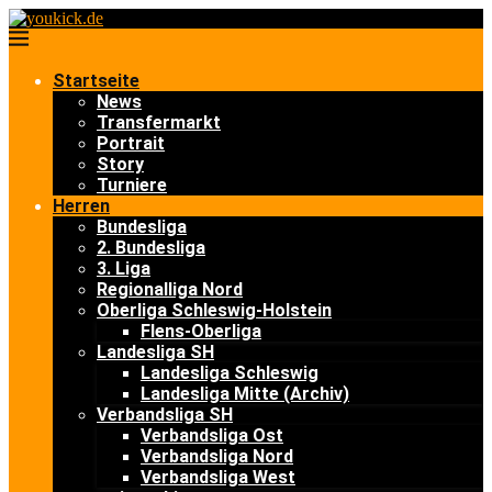
Startseite
News
Transfermarkt
Portrait
Story
Turniere
Herren
Bundesliga
2. Bundesliga
3. Liga
Regionalliga Nord
Oberliga Schleswig-Holstein
Flens-Oberliga
Landesliga SH
Landesliga Schleswig
Landesliga Mitte (Archiv)
Verbandsliga SH
Verbandsliga Ost
Verbandsliga Nord
Verbandsliga West