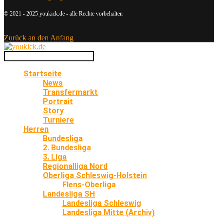
© 2021 - 2025 youkick.de - alle Rechte vorbehalten
Zurück an den Anfang
Startseite
News
Transfermarkt
Portrait
Story
Turniere
Herren
Bundesliga
2. Bundesliga
3. Liga
Regionalliga Nord
Oberliga Schleswig-Holstein
Flens-Oberliga
Landesliga SH
Landesliga Schleswig
Landesliga Mitte (Archiv)