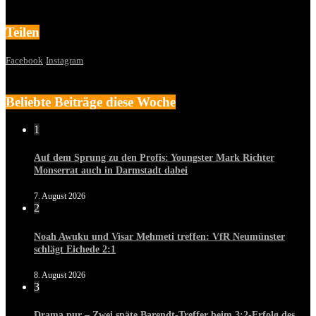
Teilen
Facebook
Instagram
Beliebte Beiträge diese Woche
1
Auf dem Sprung zu den Profis: Youngster Mark Richter
Monserrat auch in Darmstadt dabei
7. August 2026
2
Noah Awuku und Visar Mehmeti treffen: VfR Neumünster
schlägt Eichede 2:1
8. August 2026
3
Drama pur – Zwei späte Barendt-Treffer beim 3:2-Erfolg des