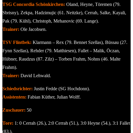
TSG Concordia Schönkirchen:
Oland, Heyne, Töremen (79.
Sbrisny), Zekpa, Hadzimujic (61. Neitzke), Cerrah, Salke, Kayali,
Pak (79. Kühl), Christoph, Mehanovic (69. Lange).
Trainer:
Ole Jacobsen.
TSV Flintbek:
Klarmann – Rex (79. Bennet Szellas), Büssau (27.
Fynn Szellas), Rehder (79. Matthiesen), Fallet – Malik, Öczan,
Hübner, Raudzus (87. Zilz) – Torben Frahm, Nohns (46. Malte
Frahm).
Trainer:
David Lehwald.
Schiedsrichter:
Justin Fedde (SG Hochdonn).
Assistenten:
Fabian Küther, Julian Wolff.
Zuschauer:
50
Tore:
1: 0 Cerrah (26.), 2:0 Cerrah (51.), 3:0 Heyne (54.), 3:1 Fallet
(83.).