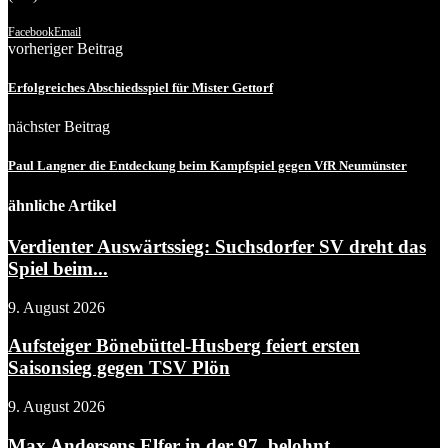
Facebook
Email
vorheriger Beitrag
Erfolgreiches Abschiedsspiel für Mister Gettorf
nächster Beitrag
Paul Langner die Entdeckung beim Kampfspiel gegen VfR Neumünster
ähnliche Artikel
Verdienter Auswärtssieg: Suchsdorfer SV dreht das
Spiel beim...
9. August 2026
Aufsteiger Bönebüttel-Husberg feiert ersten
Saisonsieg gegen TSV Plön
9. August 2026
Max Andersens Elfer in der 97. belohnt