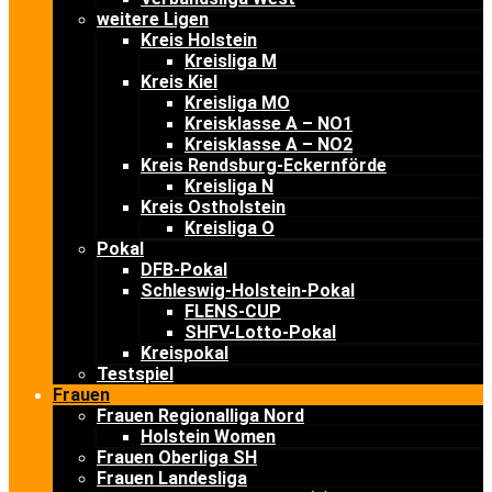
weitere Ligen
Kreis Holstein
Kreisliga M
Kreis Kiel
Kreisliga MO
Kreisklasse A – NO1
Kreisklasse A – NO2
Kreis Rendsburg-Eckernförde
Kreisliga N
Kreis Ostholstein
Kreisliga O
Pokal
DFB-Pokal
Schleswig-Holstein-Pokal
FLENS-CUP
SHFV-Lotto-Pokal
Kreispokal
Testspiel
Frauen
Frauen Regionalliga Nord
Holstein Women
Frauen Oberliga SH
Frauen Landesliga