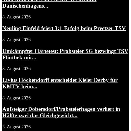
Dänischenhagens...
8. August 2026
Neuling Einfeld feiert 3:1-Erfolg beim Preetzer TSV
8. August 2026
Umkämpfter Härtetest: Probsteier SG bezwingt TSV
Flintbek mit...
8. August 2026
Livius Höckendorff entscheidet Kieler Derby für
KMTV beim...
8. August 2026
Aufsteiger Dobersdorf/Probsteierhagen verliert in
Hälfte zwei das Gleichgewicht...
3. August 2026