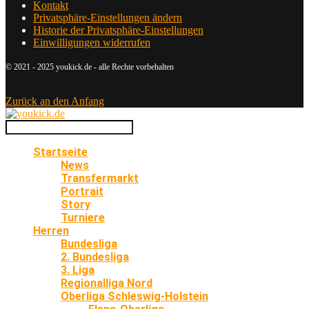
Kontakt
Privatsphäre-Einstellungen ändern
Historie der Privatsphäre-Einstellungen
Einwilligungen widerrufen
© 2021 - 2025 youkick.de - alle Rechte vorbehalten
Zurück an den Anfang
Startseite
News
Transfermarkt
Portrait
Story
Turniere
Herren
Bundesliga
2. Bundesliga
3. Liga
Regionalliga Nord
Oberliga Schleswig-Holstein