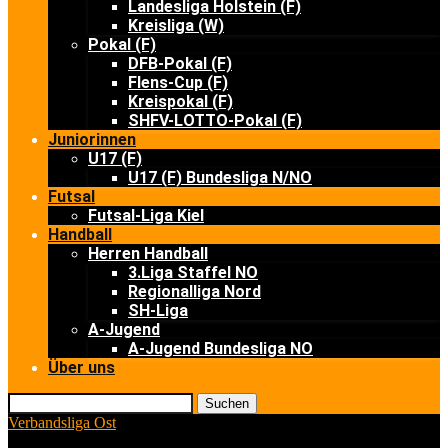
Landesliga Holstein (F)
Kreisliga (W)
Pokal (F)
DFB-Pokal (F)
Flens-Cup (F)
Kreispokal (F)
SHFV-LOTTO-Pokal (F)
Juniorinnen
U17 (F)
U17 (F) Bundesliga N/NO
Futsal
Futsal-Liga Kiel
Handball
Herren Handball
3.Liga Staffel NO
Regionalliga Nord
SH-Liga
A-Jugend
A-Jugend Bundesliga NO
Über uns
Suchen
Verbandsliga Ost