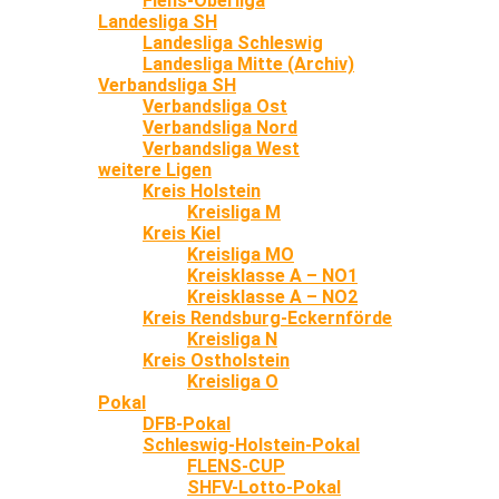
Flens-Oberliga
Landesliga SH
Landesliga Schleswig
Landesliga Mitte (Archiv)
Verbandsliga SH
Verbandsliga Ost
Verbandsliga Nord
Verbandsliga West
weitere Ligen
Kreis Holstein
Kreisliga M
Kreis Kiel
Kreisliga MO
Kreisklasse A – NO1
Kreisklasse A – NO2
Kreis Rendsburg-Eckernförde
Kreisliga N
Kreis Ostholstein
Kreisliga O
Pokal
DFB-Pokal
Schleswig-Holstein-Pokal
FLENS-CUP
SHFV-Lotto-Pokal