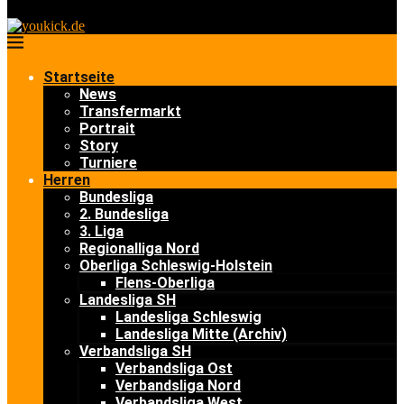
Startseite
News
Transfermarkt
Portrait
Story
Turniere
Herren
Bundesliga
2. Bundesliga
3. Liga
Regionalliga Nord
Oberliga Schleswig-Holstein
Flens-Oberliga
Landesliga SH
Landesliga Schleswig
Landesliga Mitte (Archiv)
Verbandsliga SH
Verbandsliga Ost
Verbandsliga Nord
Verbandsliga West