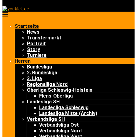
Startseite
News
Transfermarkt
Portrait
Story
Turniere
Herren
Bundesliga
2. Bundesliga
3. Liga
Regionalliga Nord
Oberliga Schleswig-Holstein
Flens-Oberliga
Landesliga SH
Landesliga Schleswig
Landesliga Mitte (Archiv)
Verbandsliga SH
Verbandsliga Ost
Verbandsliga Nord
Verbandsliga West