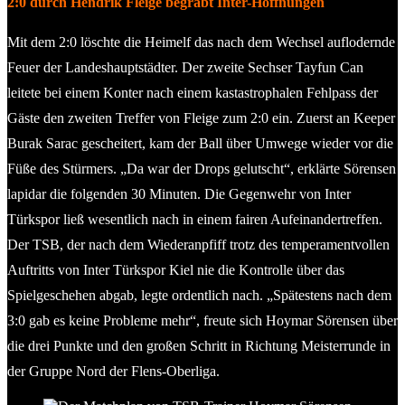
2:0 durch Hendrik Fleige begräbt Inter-Hoffnungen
Mit dem 2:0 löschte die Heimelf das nach dem Wechsel auflodernde
Feuer der Landeshauptstädter. Der zweite Sechser Tayfun Can
leitete bei einem Konter nach einem kastastrophalen Fehlpass der
Gäste den zweiten Treffer von Fleige zum 2:0 ein. Zuerst an Keeper
Burak Sarac gescheitert, kam der Ball über Umwege wieder vor die
Füße des Stürmers. „Da war der Drops gelutscht“, erklärte Sörensen
lapidar die folgenden 30 Minuten. Die Gegenwehr von Inter
Türkspor ließ wesentlich nach in einem fairen Aufeinandertreffen.
Der TSB, der nach dem Wiederanpfiff trotz des temperamentvollen
Auftritts von Inter Türkspor Kiel nie die Kontrolle über das
Spielgeschehen abgab, legte ordentlich nach. „Spätestens nach dem
3:0 gab es keine Probleme mehr“, freute sich Hoymar Sörensen über
die drei Punkte und den großen Schritt in Richtung Meisterrunde in
der Gruppe Nord der Flens-Oberliga.