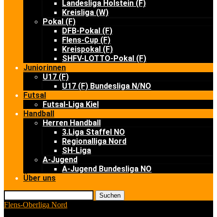
Landesliga Holstein (F)
Kreisliga (W)
Pokal (F)
DFB-Pokal (F)
Flens-Cup (F)
Kreispokal (F)
SHFV-LOTTO-Pokal (F)
Juniorinnen
U17 (F)
U17 (F) Bundesliga N/NO
Futsal
Futsal-Liga Kiel
Handball
Herren Handball
3.Liga Staffel NO
Regionalliga Nord
SH-Liga
A-Jugend
A-Jugend Bundesliga NO
Über uns
Suchen
Flens-Oberliga Nord