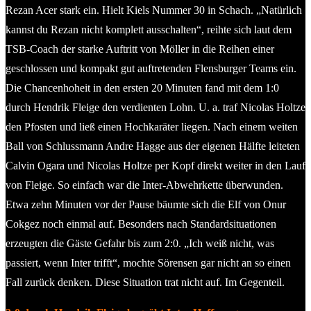
Rezan Acer stark ein. Hielt Kiels Nummer 30 in Schach. „Natürlich
kannst du Rezan nicht komplett ausschalten“, reihte sich laut dem
TSB-Coach der starke Auftritt von Möller in die Reihen einer
geschlossen und kompakt gut auftretenden Flensburger Teams ein.
Die Chancenhoheit in den ersten 20 Minuten fand mit dem 1:0
durch Hendrik Fleige den verdienten Lohn. U. a. traf Nicolas Holtze
den Pfosten und ließ einen Hochkaräter liegen. Nach einem weiten
Ball von Schlussmann Andre Hagge aus der eigenen Hälfte leiteten
Calvin Ogara und Nicolas Holtze per Kopf direkt weiter in den Lauf
von Fleige. So einfach war die Inter-Abwehrkette überwunden.
Etwa zehn Minuten vor der Pause bäumte sich die Elf von Onur
Cokgez noch einmal auf. Besonders nach Standardsituationen
erzeugten die Gäste Gefahr bis zum 2:0. „Ich weiß nicht, was
passiert, wenn Inter trifft“, mochte Sörensen gar nicht an so einen
Fall zurück denken. Diese Situation trat nicht auf. Im Gegenteil.