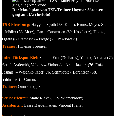
Der Matchplan von TSB-Trainer Hoymar Sörensen
ging auf. (Archivfoto)
TSB Flensburg:
Hagge – Spoth (73. Khan), Bruns, Meyer, Steiner
– Möller (78. Merz), Can – Carstensen (69. Koschenz), Holtze,
Ogara (69. Amesse) – Fleige (73. Pawlowski).
Trainer:
Hoymar Sörensen.
Inter Türkspor Kiel:
Sarac – Erol (76. Pauls), Yamak, Akbaba (76.
Semih Aydemir), Volkers – Zinkondo, Arian Jashari (76. Enis
Jashari) – Waschko, Acer (76. Schmidtke), Lorentzen (58.
Yildirimer) – Cumur.
Trainer:
Onur Cokgez.
Schiedsrichter:
Malte Rieve (TSV Wiemersdorf).
Assistenten:
Lasse Bardenhagen, Vincent Freitag.