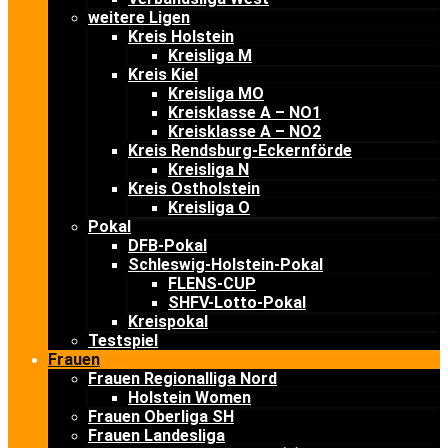
weitere Ligen
Kreis Holstein
Kreisliga M
Kreis Kiel
Kreisliga MO
Kreisklasse A – NO1
Kreisklasse A – NO2
Kreis Rendsburg-Eckernförde
Kreisliga N
Kreis Ostholstein
Kreisliga O
Pokal
DFB-Pokal
Schleswig-Holstein-Pokal
FLENS-CUP
SHFV-Lotto-Pokal
Kreispokal
Testspiel
Frauen
Frauen Regionalliga Nord
Holstein Women
Frauen Oberliga SH
Frauen Landesliga