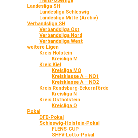
Flens-Oberliga
Landesliga SH
Landesliga Schleswig
Landesliga Mitte (Archiv)
Verbandsliga SH
Verbandsliga Ost
Verbandsliga Nord
Verbandsliga West
weitere Ligen
Kreis Holstein
Kreisliga M
Kreis Kiel
Kreisliga MO
Kreisklasse A – NO1
Kreisklasse A – NO2
Kreis Rendsburg-Eckernförde
Kreisliga N
Kreis Ostholstein
Kreisliga O
Pokal
DFB-Pokal
Schleswig-Holstein-Pokal
FLENS-CUP
SHFV-Lotto-Pokal