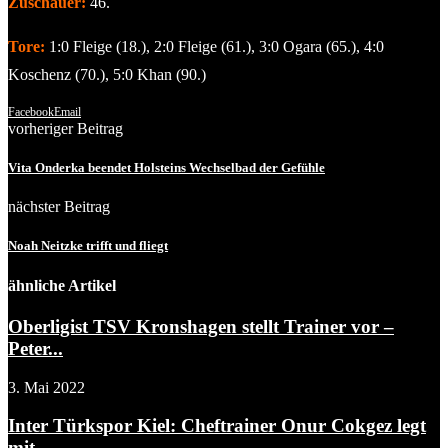
Zuschauer:
46.
Tore:
1:0 Fleige (18.), 2:0 Fleige (61.), 3:0 Ogara (65.), 4:0
Koschenz (70.), 5:0 Khan (90.)
Facebook
Email
vorheriger Beitrag
Vita Onderka beendet Holsteins Wechselbad der Gefühle
nächster Beitrag
Noah Neitzke trifft und fliegt
ähnliche Artikel
Oberligist TSV Kronshagen stellt Trainer vor –
Peter...
3. Mai 2022
Inter Türkspor Kiel: Cheftrainer Onur Cokgez legt
mit...