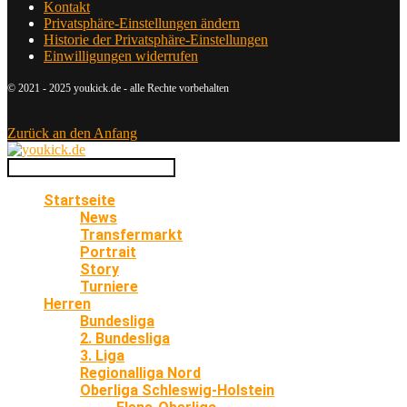
Kontakt
Privatsphäre-Einstellungen ändern
Historie der Privatsphäre-Einstellungen
Einwilligungen widerrufen
© 2021 - 2025 youkick.de - alle Rechte vorbehalten
Zurück an den Anfang
Startseite
News
Transfermarkt
Portrait
Story
Turniere
Herren
Bundesliga
2. Bundesliga
3. Liga
Regionalliga Nord
Oberliga Schleswig-Holstein