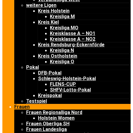
weitere Ligen
Kreis Holstein
Kreisliga M
Kreis Kiel
Kreisliga MO
Kreisklasse A – NO1
Kreisklasse A – NO2
Kreis Rendsburg-Eckernförde
Kreisliga N
Kreis Ostholstein
Kreisliga O
Pokal
DFB-Pokal
Schleswig-Holstein-Pokal
FLENS-CUP
SHFV-Lotto-Pokal
Kreispokal
Testspiel
Frauen
Frauen Regionalliga Nord
Holstein Women
Frauen Oberliga SH
Frauen Landesliga