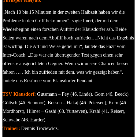
Türkspor Kiel) ab.
„Nach 10 bis 15 Minuten in der zweiten Halbzeit haben wir die
Probleme in den Griff bekommen“, sagte Imeri, der mit dem
Wiederbeginn einen forschen Auftritt der Klausdorfer sah. Beide
Seiten waren nach dem Abpfiff hoch zufrieden. „Nicht das Ergebnis
ist wichtig. Die Art und Weise gefiel mir“, lautete das Fazit vom
Inter-Coach. „Das war ein überragender Test gegen einen sehr
offensiv ausgerichteten Gegner. Wenn wir unsere Chancen besser
fahren … . Ich bin zufrieden mit dem, was wir gezeigt haben“,
lautete das Resümee vom Klausdorfer Pendant.
TSV Klausdorf:
Gutsmann – Fey (46. Linde), Gorn (46. Beeck),
Göttsch (46. Schnoor), Bossen – Hakaj (46. Petersen), Kern (46.
Mordhorst), Hilmer – Gashi (68. Yurtseven), Krahl (41. Reiser),
Schwabe (46. Harder).
Trainer:
Dennis Trociewicz.