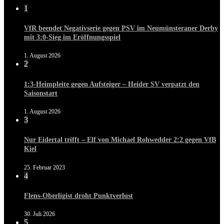
1
VfR beendet Negativserie gegen PSV im Neumünsteraner Derby
mit 3:0-Sieg im Eröffnungsspiel
1. August 2026
2
1:3-Heimpleite gegen Aufsteiger – Heider SV verpatzt den
Saisonstart
1. August 2026
3
Nur Eidertal trifft – Elf von Michael Rohwedder 2:2 gegen VfB
Kiel
25. Februar 2023
4
Flens-Oberligist droht Punktverlust
30. Juli 2026
5