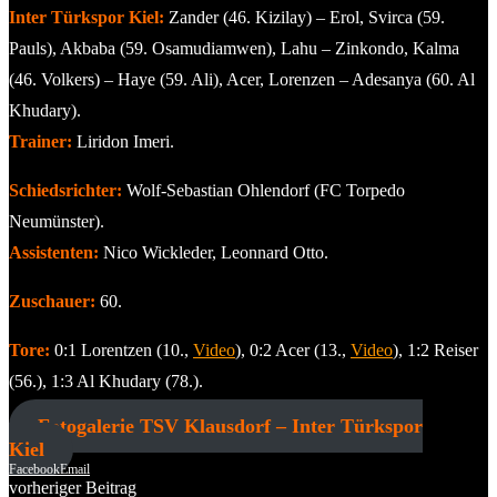
Inter Türkspor Kiel:
Zander (46. Kizilay) – Erol, Svirca (59.
Pauls), Akbaba (59. Osamudiamwen), Lahu – Zinkondo, Kalma
(46. Volkers) – Haye (59. Ali), Acer, Lorenzen – Adesanya (60. Al
Khudary).
Trainer:
Liridon Imeri.
Schiedsrichter:
Wolf-Sebastian Ohlendorf (FC Torpedo
Neumünster).
Assistenten:
Nico Wickleder, Leonnard Otto.
Zuschauer:
60.
Tore:
0:1 Lorentzen (10.,
Video
), 0:2 Acer (13.,
Video
), 1:2 Reiser
(56.), 1:3 Al Khudary (78.).
Fotogalerie TSV Klausdorf – Inter Türkspor
Kiel
Facebook
Email
vorheriger Beitrag