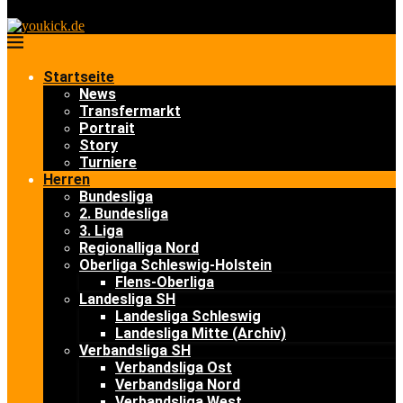
Startseite
News
Transfermarkt
Portrait
Story
Turniere
Herren
Bundesliga
2. Bundesliga
3. Liga
Regionalliga Nord
Oberliga Schleswig-Holstein
Flens-Oberliga
Landesliga SH
Landesliga Schleswig
Landesliga Mitte (Archiv)
Verbandsliga SH
Verbandsliga Ost
Verbandsliga Nord
Verbandsliga West