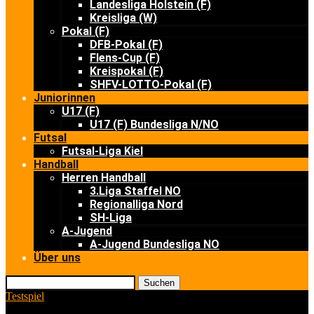
Landesliga Holstein (F)
Kreisliga (W)
Pokal (F)
DFB-Pokal (F)
Flens-Cup (F)
Kreispokal (F)
SHFV-LOTTO-Pokal (F)
Juniorinnen
U17 (F)
U17 (F) Bundesliga N/NO
Futsal
Futsal-Liga Kiel
Handball
Herren Handball
3.Liga Staffel NO
Regionalliga Nord
SH-Liga
A-Jugend
A-Jugend Bundesliga NO
Über uns
Suchen
Testspiel