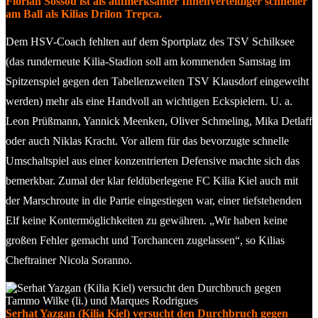
Florian Sossou ist als aufmerksamer Innenverteidiger schneller
am Ball als Kilias Drilon Trepca.
Dem HSV-Coach fehlten auf dem Sportplatz des TSV Schilksee
(das runderneute Kilia-Stadion soll am kommenden Samstag im
Spitzenspiel gegen den Tabellenzweiten TSV Klausdorf eingeweiht
werden) mehr als eine Handvoll an wichtigen Eckspielern. U. a.
Leon Prüßmann, Yannick Meenken, Oliver Schmeling, Mika Detlaff
oder auch Niklas Kracht. Vor allem für das bevorzugte schnelle
Umschaltspiel aus einer konzentrierten Defensive machte sich das
bemerkbar. Zumal der klar feldüberlegene FC Kilia Kiel auch mit
der Marschroute in die Partie eingestiegen war, einer tiefstehenden
Elf keine Kontermöglichkeiten zu gewähren. „Wir haben keine
großen Fehler gemacht und Torchancen zugelassen“, so Kilias
Cheftrainer Nicola Soranno.
Se‪rhat Yazgan (Kilia Kiel) versucht den Durchbruch gegen