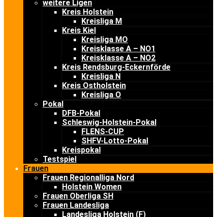
weitere Ligen
Kreis Holstein
Kreisliga M
Kreis Kiel
Kreisliga MO
Kreisklasse A – NO1
Kreisklasse A – NO2
Kreis Rendsburg-Eckernförde
Kreisliga N
Kreis Ostholstein
Kreisliga O
Pokal
DFB-Pokal
Schleswig-Holstein-Pokal
FLENS-CUP
SHFV-Lotto-Pokal
Kreispokal
Testspiel
Frauen
Frauen Regionalliga Nord
Holstein Women
Frauen Oberliga SH
Frauen Landesliga
Landesliga Holstein (F)