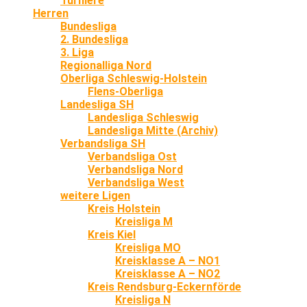
Turniere
Herren
Bundesliga
2. Bundesliga
3. Liga
Regionalliga Nord
Oberliga Schleswig-Holstein
Flens-Oberliga
Landesliga SH
Landesliga Schleswig
Landesliga Mitte (Archiv)
Verbandsliga SH
Verbandsliga Ost
Verbandsliga Nord
Verbandsliga West
weitere Ligen
Kreis Holstein
Kreisliga M
Kreis Kiel
Kreisliga MO
Kreisklasse A – NO1
Kreisklasse A – NO2
Kreis Rendsburg-Eckernförde
Kreisliga N