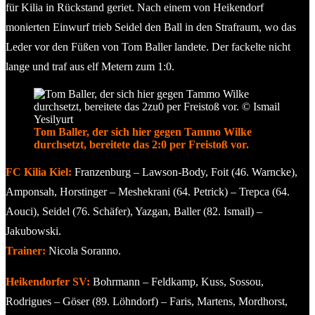
für Kilia in Rückstand geriet. Nach einem von Heikendorf
monierten Einwurf trieb Seidel den Ball in den Strafraum, wo das
Leder vor den Füßen von Tom Baller landete. Der fackelte nicht
lange und traf aus elf Metern zum 1:0.
Tom Baller, der sich hier gegen Tammo Wilke
durchsetzt, bereitete das 2:0 per Freistoß vor.
FC Kilia Kiel:
Franzenburg – Lawson-Body, Foit (46. Warncke),
Amponsah, Horstinger – Meshekrani (64. Petrick) – Trepca (64.
Aouci), Seidel (76. Schäfer), Yazgan, Baller (82. Ismail) –
Jakubowski.
Trainer:
Nicola Soranno.
Heikendorfer SV:
Bohrmann – Feldkamp, Kuss, Sossou,
Rodrigues – Göser (89. Löhndorf) – Faris, Martens, Mordhorst,