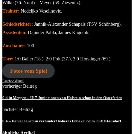
Wilke (76. Nord) – Meyer (59. Ziesenitz).
Trainer:
Nedeljko Veselinovic.
Schiedsrichter:
Jannik-Alexander Schapals (TSV Schönberg).
Assistenten:
Dajinder Pabla, Jannes Kagerah.
Zuschauer:
100.
Tore:
1:0 Baller (18.), 2:0 Foit (37.), 3:0 Horstinger (69.).
Fotos vom Spiel
Facebook
Email
vorheriger Beitrag
0:4 in Meppen – U17 Juniorinnen von Holstein schon in den Osterferien
nächster Beitrag
0:4 – Daniel Jeromin verhindert höheres Debakel beim TSV Klausdorf
ähnliche Artikel