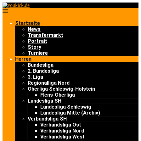
Startseite
News
Transfermarkt
Portrait
Story
Turniere
Herren
Bundesliga
2. Bundesliga
3. Liga
Regionalliga Nord
Oberliga Schleswig-Holstein
Flens-Oberliga
Landesliga SH
Landesliga Schleswig
Landesliga Mitte (Archiv)
Verbandsliga SH
Verbandsliga Ost
Verbandsliga Nord
Verbandsliga West