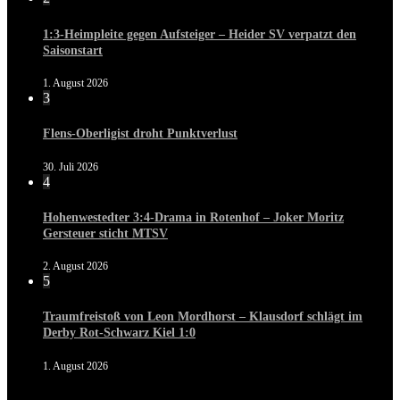
1:3-Heimpleite gegen Aufsteiger – Heider SV verpatzt den
Saisonstart
1. August 2026
3
Flens-Oberligist droht Punktverlust
30. Juli 2026
4
Hohenwestedter 3:4-Drama in Rotenhof – Joker Moritz
Gersteuer sticht MTSV
2. August 2026
5
Traumfreistoß von Leon Mordhorst – Klausdorf schlägt im
Derby Rot-Schwarz Kiel 1:0
1. August 2026