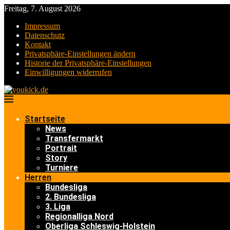
Freitag, 7. August 2026
Impressum
Datenschutz
Kontakt
Privatsphäre-Einstellungen ändern
Historie der Privatsphäre-Einstellungen
Einwilligungen widerrufen
Startseite
News
Transfermarkt
Portrait
Story
Turniere
Herren
Bundesliga
2. Bundesliga
3. Liga
Regionalliga Nord
Oberliga Schleswig-Holstein