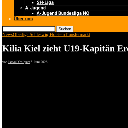
SH-Liga
A-Jugend
A-Jugend Bundesliga NO
Über uns
Suchen
News
Oberliga Schleswig-Holstein
Transfermarkt
Kilia Kiel zieht U19-Kapitän E
von
Ismail Yesilyurt
5. Juni 2026