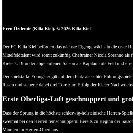
Eren Özdemir (Kilia Kiel). © 2026 Kilia Kiel
Der FC Kilia Kiel befördert das nächste Eigengewächs in die erste H
Mittelfeldtalent wird somit zukünftig Cheftrainer Nicola Soranno als
Kieler U19 in der abgelaufenen Saison als Kapitän aufs Feld und err
Der spielstarke Youngster gilt auf dem Platz als echter Führungsspiel
Rasen und steuerte dabei drei Tore zum Erfolg der Kieler Nachwuchs
Erste Oberliga-Luft geschnuppert und gr
Dass der Sprung in die höchste schleswig-holsteinische Herren-Spielk
zweimal bei den Herren reinschnuppern: Bereits zu Beginn der Sais
Minuten im Herren-Oberhaus.