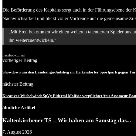
Die Beförderung des Kapitäns sorgt auch in der Führungsebene der Kil
Nachwuchsarbeit und blickt voller Vorfreude auf die gemeinsame Zuk
„Mit Eren bekommen wir einen weiteren talentierten Spieler aus 
ihn weiterzuentwickeln.“
Facebook
Email
vorheriger Beitrag
Showdown um den Landesliga-Aufstieg im Heikendorfer Sportpark gegen Tür
nächster Beitrag
Kreativer Wirbelwind: SpVg Eidertal Molfsee verpflichtet Anis Assameur-Bou
ähnliche Artikel
Kaltenkirchener TS – Wir haben am Samstag das...
7. August 2026