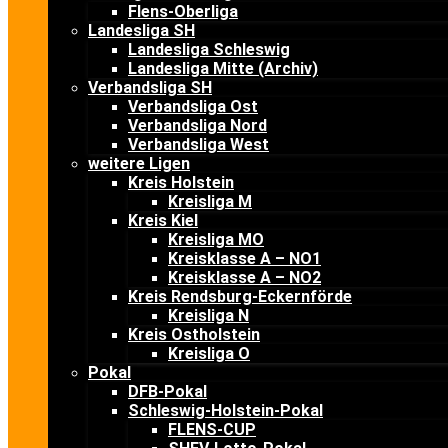
Flens-Oberliga
Landesliga SH
Landesliga Schleswig
Landesliga Mitte (Archiv)
Verbandsliga SH
Verbandsliga Ost
Verbandsliga Nord
Verbandsliga West
weitere Ligen
Kreis Holstein
Kreisliga M
Kreis Kiel
Kreisliga MO
Kreisklasse A – NO1
Kreisklasse A – NO2
Kreis Rendsburg-Eckernförde
Kreisliga N
Kreis Ostholstein
Kreisliga O
Pokal
DFB-Pokal
Schleswig-Holstein-Pokal
FLENS-CUP