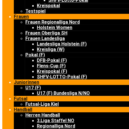
SHFV-Lotto-Pokal
Kreispokal
Testspiel
Frauen
Frauen Regionalliga Nord
Holstein Women
Frauen Oberliga SH
Frauen Landesliga
Landesliga Holstein (F)
Kreisliga (W)
Pokal (F)
DFB-Pokal (F)
Flens-Cup (F)
Kreispokal (F)
SHFV-LOTTO-Pokal (F)
Juniorinnen
U17 (F)
U17 (F) Bundesliga N/NO
Futsal
Futsal-Liga Kiel
Handball
Herren Handball
3.Liga Staffel NO
Regionalliga Nord